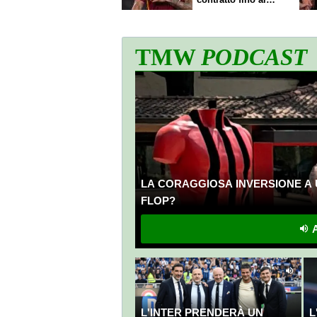
2027
TMW
PODCAST
LA CORAGGIOSA INVERSIONE A 
FLOP?
A
L'INTER PRENDERÀ UN
L