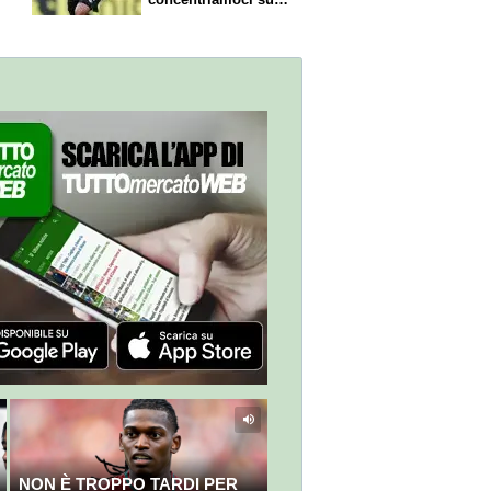
nostro gioco"
NON È TROPPO TARDI PER