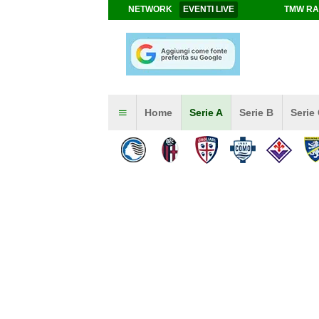
NETWORK
EVENTI LIVE
TMW RA
Home
Serie A
Serie B
Serie