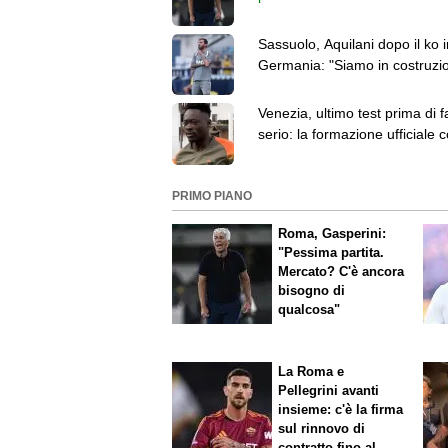
bisogno di qualcosa"
Sassuolo, Aquilani dopo il ko i
Germania: "Siamo in costruzi
ma vedo progressi"
Venezia, ultimo test prima di f
serio: la formazione ufficiale c
Brest
PRIMO PIANO
Roma, Gasperini:
"Pessima partita.
Mercato? C'è ancora
bisogno di
qualcosa"
La Roma e
Pellegrini avanti
insieme: c'è la firma
sul rinnovo di
contratto fino al