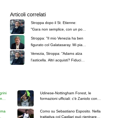
Articoli correlati
Stroppa dopo il St. Etienne:
"Gara non semplice, con un po’
di nervosismo e provocazioni"
Stroppa: "Il mio Venezia ha ben
figurato col Galatasaray. Mi piace
la mentalità che vedo"
Venezia, Stroppa: "Adams alza
l'asticella. Altri acquisti? Fiducia
in Antonelli"
rini
Udinese-Nottingham Forest, le
en
formazioni ufficiali: c'è Zaniolo con
Davis ed Ekkelenkamp
sima
Como su Sebastiano Esposito. Nella
trattativa col Cagliari può rientrare