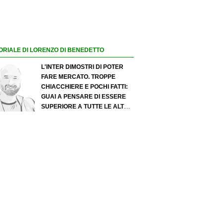
ORIALE DI LORENZO DI BENEDETTO
L'INTER DIMOSTRI DI POTER
FARE MERCATO. TROPPE
CHIACCHIERE E POCHI FATTI:
GUAI A PENSARE DI ESSERE
SUPERIORE A TUTTE LE ALTRE
A PRESCINDERE. JUVE, IL
PORTIERE PUÒ DIVENTARE UN
"PROBLEMA". MILAN-LEAO,
SERVE UNA DECISIONE NETTA