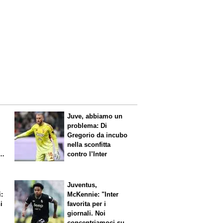
Juve, abbiamo un
problema: Di
Gregorio da incubo
nella sconfitta
contro l’Inter
Juventus,
i:
McKennie: "Inter
i
favorita per i
giornali. Noi
concentriamoci sul