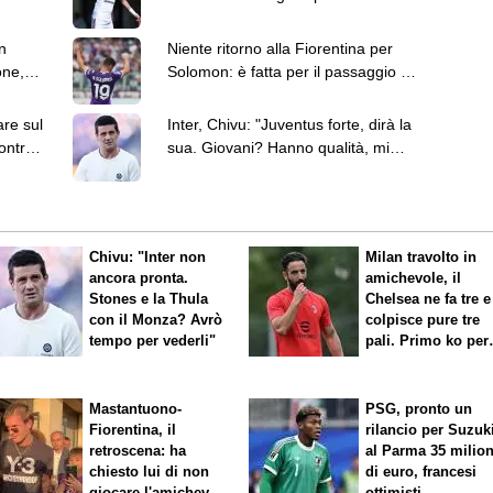
Van der Brempt
n
Niente ritorno alla Fiorentina per
one,
Solomon: è fatta per il passaggio al
West Ham
are sul
Inter, Chivu: "Juventus forte, dirà la
ontro il
sua. Giovani? Hanno qualità, mi
interessa la reazione"
Chivu: "Inter non
Milan travolto in
ancora pronta.
amichevole, il
Stones e la Thula
Chelsea ne fa tre e
con il Monza? Avrò
colpisce pure tre
tempo per vederli"
pali. Primo ko per
Amorim
Mastantuono-
PSG, pronto un
Fiorentina, il
rilancio per Suzuk
retroscena: ha
al Parma 35 milion
chiesto lui di non
di euro, francesi
giocare l'amichevole
ottimisti