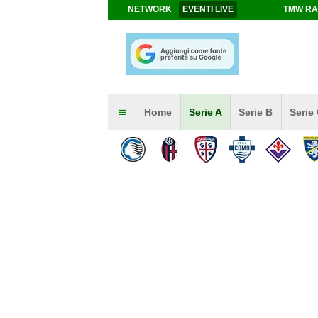
NETWORK
EVENTI LIVE
TMW RA
Home
Serie A
Serie B
Serie