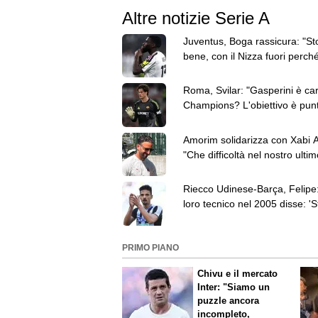
Altre notizie Serie A
Juventus, Boga rassicura: "St
bene, con il Nizza fuori perch
avevo le vertigini"
Roma, Svilar: "Gasperini è car
Champions? L'obiettivo è pun
passare il turno"
Amorim solidarizza con Xabi 
"Che difficoltà nel nostro ultim
lavoro"
Riecco Udinese-Barça, Felipe: 
loro tecnico nel 2005 disse: 'S
perché attaccarci?'"
PRIMO PIANO
Chivu e il mercato
Inter: "Siamo un
puzzle ancora
incompleto,