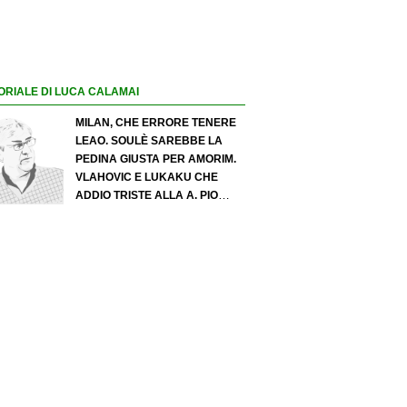
ORIALE DI LUCA CALAMAI
MILAN, CHE ERRORE TENERE
LEAO. SOULÈ SAREBBE LA
PEDINA GIUSTA PER AMORIM.
VLAHOVIC E LUKAKU CHE
ADDIO TRISTE ALLA A. PIO
ESPOSITO PUÒ SPOSTARE IL
VALORE DELL’INTER. COSA
CHIEDO A ZOLA