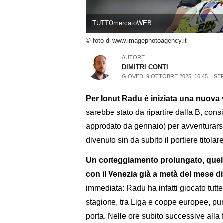
TUTTOmercatoWEB
© foto di www.imagephotoagency.it
AUTORE
DIMITRI CONTI
GIOVEDÌ 9 OTTOBRE 2025, 16:45
SER
Per Ionut Radu è iniziata una nuova vit
sarebbe stato da ripartire dalla B, con
approdato da gennaio) per avventurarsi 
divenuto sin da subito il portiere titolare
Un corteggiamento prolungato, quello
con il Venezia già a metà del mese d
immediata: Radu ha infatti giocato tutte
stagione, tra Liga e coppe europee, pur
porta. Nelle ore subito successive alla