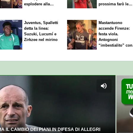
esplodere alla
prossima farò le
Fiorentina"
scelte"
Juventus, Spalletti
Mastantuono
detta la linea:
accende Firenze:
Suzuki, Lucumí e
festa viola.
Zirkzee nel mirino
Antognoni
“imbestialito” con
Commisso
 IL CAMBIO DEI PIANI IN DIFESA DI ALLEGRI