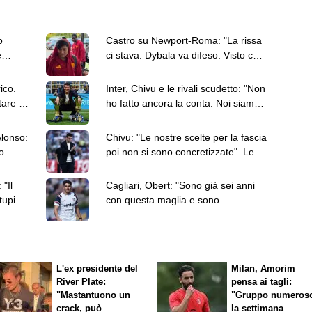
o
Castro su Newport-Roma: "La rissa
é
ci stava: Dybala va difeso. Visto che
unione?"
ico.
Inter, Chivu e le rivali scudetto: "Non
tare a
ho fatto ancora la conta. Noi siamo
quelli da battere"
Alonso:
Chivu: "Le nostre scelte per la fascia
o
poi non si sono concretizzate". Le
parole sul mercato Inter
"Il
Cagliari, Obert: "Sono già sei anni
tupidi,
con questa maglia e sono
orgoglioso"
L'ex presidente del
Milan, Amorim
River Plate:
pensa ai tagli:
"Mastantuono un
"Gruppo numeros
crack, può
la settimana