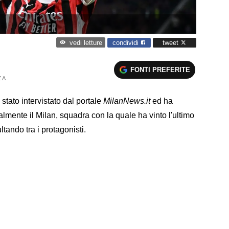
condividi
tweet
vedi letture
FONTI PREFERITE
 A
è stato intervistato dal portale
MilanNews.it
ed ha
palmente il Milan, squadra con la quale ha vinto l'ultimo
tando tra i protagonisti.