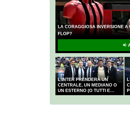
LA CORAGGIOSA INVERSIONE A 
FLOP?
A
L'INTER PRENDERÀ UN
L
CENTRALE, UN MEDIANO O
C
UN ESTERNO (O TUTTI E
P
TRE?)