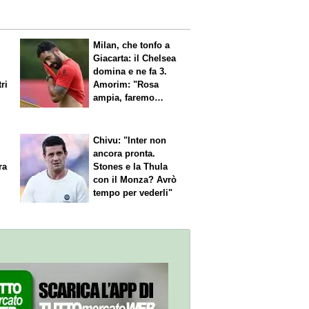
Milan, che tonfo a
Giacarta: il Chelsea
domina e ne fa 3.
ri
Amorim: "Rosa
ampia, faremo
scelte"
Chivu: "Inter non
ancora pronta.
ra
Stones e la Thula
con il Monza? Avrò
tempo per vederli"