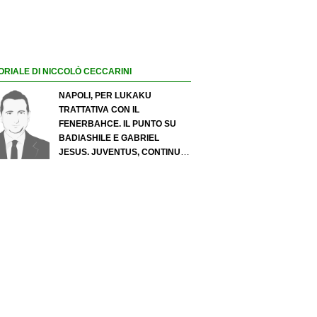
ORIALE DI NICCOLÒ CECCARINI
NAPOLI, PER LUKAKU
TRATTATIVA CON IL
FENERBAHCE. IL PUNTO SU
BADIASHILE E GABRIEL
JESUS. JUVENTUS, CONTINUA
IL PRESSING SU LUKUMI E IN
ATTACCO SI INSISTE PER
ZIRKZEE. PER SUZUKI
OFFERTA DA 35 MILIONI DEL
PSG