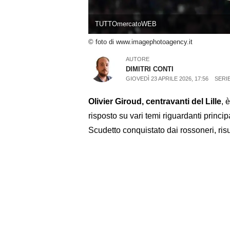
TUTTOmercatoWEB
© foto di www.imagephotoagency.it
AUTORE
DIMITRI CONTI
GIOVEDÌ 23 APRILE 2026, 17:56
SERIE
Olivier Giroud, centravanti del Lille
, 
risposto su vari temi riguardanti princi
Scudetto conquistato dai rossoneri, risul