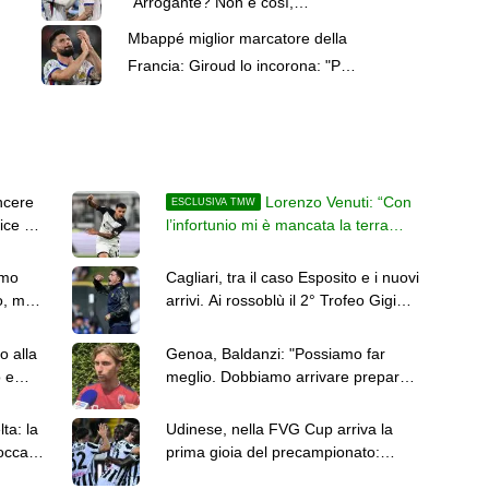
"Arrogante? Non è così,
trascinerà la Francia al terzo
Mbappé miglior marcatore della
Mondiale"
Francia: Giroud lo incorona: "Può
arrivare a 100 gol"
ncere
Lorenzo Venuti: “Con
ESCLUSIVA TMW
ice di
l’infortunio mi è mancata la terra
sotto i piedi, ma ora sono pronto”
amo
Cagliari, tra il caso Esposito e i nuovi
o, ma
arrivi. Ai rossoblù il 2° Trofeo Gigi
Riva
o alla
Genoa, Baldanzi: "Possiamo far
o e
meglio. Dobbiamo arrivare preparati
alle gare che contano"
ta: la
Udinese, nella FVG Cup arriva la
occare
prima gioia del precampionato:
intanto l'Atalanta vuole Kristensen