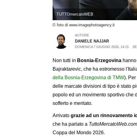
TUTTOmercatoWEB
© foto di www.imagephotoagency.it
AUTORE
DANIELE NAJJAR
DOMENICA 7 GIUGNO 2026, 14:15
SE
Non tutti in
Bosnia-Erzegovina
hanno 
Bajraktarevic, che ha estromesso l'Italia
della Bosnia-Erzegovina di TMW
). Pe
delle marcate divisioni di tipo è stato p
popolo ed un movimento sportivo che d
sofferto e meritato.
Arrivato
grazie ad un rinnovamento i
che ha parlato a
TuttoMercatoWeb.co
Coppa del Mondo 2026.