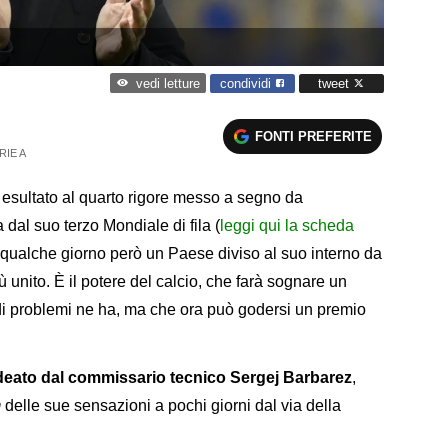
condividi
tweet
vedi letture
FONTI PREFERITE
RIE A
esultato al quarto rigore messo a segno da
 dal suo terzo Mondiale di fila (
leggi qui la scheda
r qualche giorno però un Paese diviso al suo interno da
iù unito. È il potere del calcio, che farà sognare un
i problemi ne ha, ma che ora può godersi un premio
deato dal commissario tecnico Sergej Barbarez
,
m
delle sue sensazioni a pochi giorni dal via della