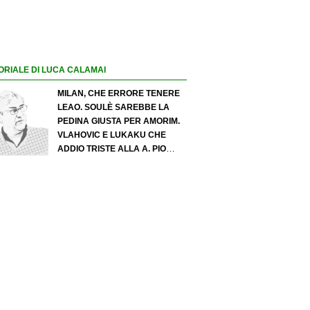
ORIALE DI LUCA CALAMAI
MILAN, CHE ERRORE TENERE
LEAO. SOULÈ SAREBBE LA
PEDINA GIUSTA PER AMORIM.
VLAHOVIC E LUKAKU CHE
ADDIO TRISTE ALLA A. PIO
ESPOSITO PUÒ SPOSTARE IL
VALORE DELL’INTER. COSA
CHIEDO A ZOLA