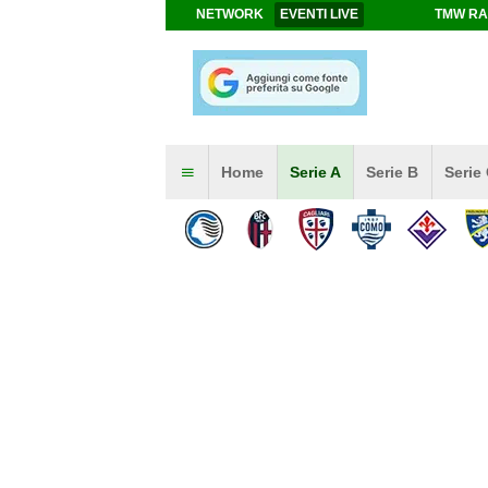
NETWORK
EVENTI LIVE
TMW RA
Home
Serie A
Serie B
Serie