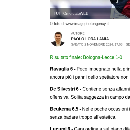
TUTTOmercatoWEB
© foto di www.imagephotoagency.it
AUTORE
PAOLO LORA LAMIA
SABATO 2 NOVEMBRE 2024, 17:08
SE
Risultato finale: Bologna-Lecce 1-0
Ravaglia 6 -
Poco impegnato nella prim
ancora più i panni dello spettatore non
De Silvestri 6 -
Contiene senza affann
offensiva. Solita saggezza in campo da 
Beukema 6,5 -
Nelle poche occasioni in
senza badare troppo all'estetica.
Lucumì 6 -
Gara ordinata sul piano dife