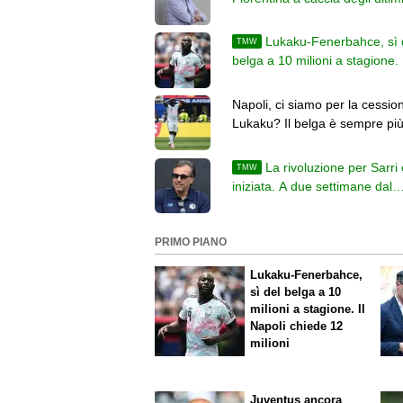
in vista del campionato
Lukaku-Fenerbahce, sì 
TMW
belga a 10 milioni a stagione. I
Napoli chiede 12 milioni
Napoli, ci siamo per la cession
Lukaku? Il belga è sempre più
al Fenerbahce
La rivoluzione per Sarri 
TMW
iniziata. A due settimane dal
campionato l'Atalanta cerca gli
colpi
PRIMO PIANO
Lukaku-Fenerbahce,
sì del belga a 10
milioni a stagione. Il
Napoli chiede 12
milioni
Juventus ancora