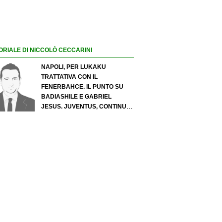
ORIALE DI NICCOLÒ CECCARINI
NAPOLI, PER LUKAKU
TRATTATIVA CON IL
FENERBAHCE. IL PUNTO SU
BADIASHILE E GABRIEL
JESUS. JUVENTUS, CONTINUA
IL PRESSING SU LUKUMI E IN
ATTACCO SI INSISTE PER
ZIRKZEE. PER SUZUKI
OFFERTA DA 35 MILIONI DEL
PSG