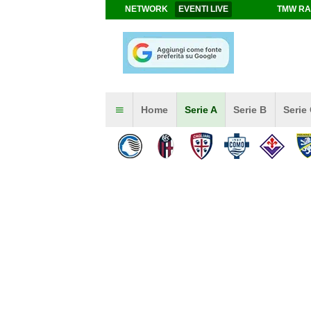
NETWORK
EVENTI LIVE
TMW RA
Home
Serie A
Serie B
Serie