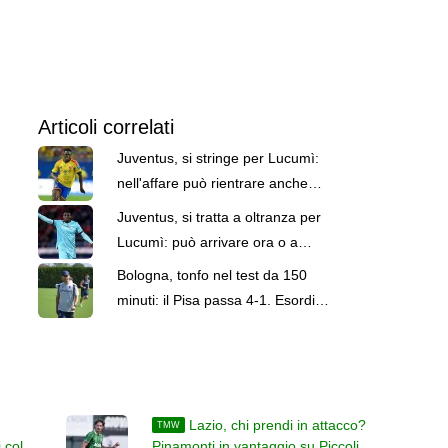
Articoli correlati
Juventus, si stringe per Lucumì:
nell'affare può rientrare anche
una contropartita
Juventus, si tratta a oltranza per
Lucumì: può arrivare ora o a
zero
Bologna, tonfo nel test da 150
minuti: il Pisa passa 4-1. Esordio
per Dovbyk
Lazio, chi prendi in attacco?
TMW
 colpi
Pinamonti in vantaggio su Piccoli e