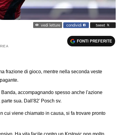
condividi
tweet
vedi letture
FONTI PREFERITE
RIE A
a frazione di gioco, mentre nella seconda veste
 pagante.
i Banda, accompagnando spesso anche l'azione
parte sua. Dall'82' Posch sv.
 cui viene chiamato in causa, si fa trovare pronto
nsivo. Ha vita facile contro un Krstovic non molto