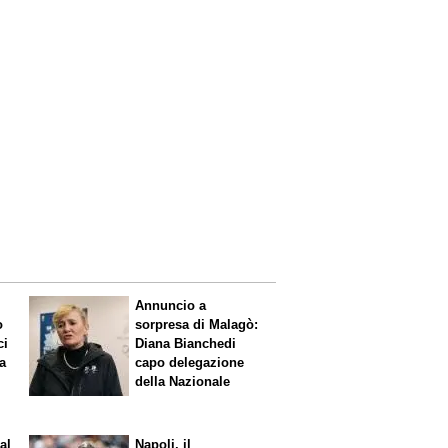
Annuncio a
o
sorpresa di Malagò:
ci
Diana Bianchedi
a
capo delegazione
della Nazionale
al
Napoli, il