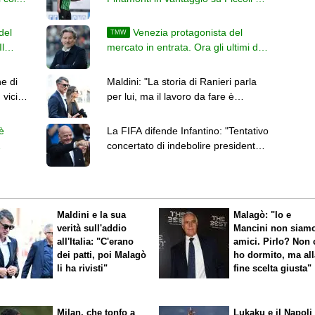
Gimenez, ecco perché
del
Venezia protagonista del
TMW
l
mercato in entrata. Ora gli ultimi due
colpi prima dell'inizio del campionato
e di
Maldini: "La storia di Ranieri parla
 vicino
per lui, ma il lavoro da fare è
enorme. Ho un cruccio"
è
La FIFA difende Infantino: "Tentativo
concertato di indebolire presidente e
 ultimi
istituzione"
Maldini e la sua
Malagò: "Io e
verità sull'addio
Mancini non siam
all'Italia: "C'erano
amici. Pirlo? Non 
dei patti, poi Malagò
ho dormito, ma all
li ha rivisti"
fine scelta giusta"
Milan, che tonfo a
Lukaku e il Napoli 