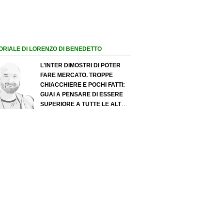
ORIALE DI LORENZO DI BENEDETTO
L'INTER DIMOSTRI DI POTER
FARE MERCATO. TROPPE
CHIACCHIERE E POCHI FATTI:
GUAI A PENSARE DI ESSERE
SUPERIORE A TUTTE LE ALTRE
A PRESCINDERE. JUVE, IL
PORTIERE PUÒ DIVENTARE UN
"PROBLEMA". MILAN-LEAO,
SERVE UNA DECISIONE NETTA