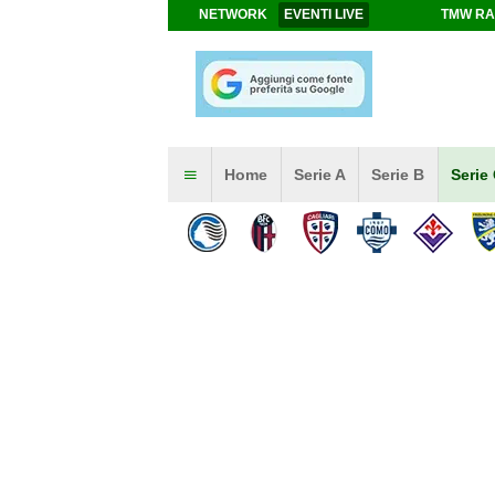
NETWORK
EVENTI LIVE
TMW RA
Home
Serie A
Serie B
Serie