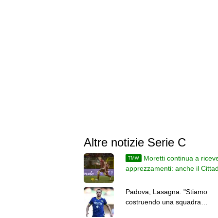
Altre notizie Serie C
Moretti continua a ricev
TMW
apprezzamenti: anche il Cittad
sul difensore svincolato
Padova, Lasagna: "Stiamo
costruendo una squadra
competitiva. Io non ancora al