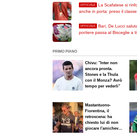
La Scafatese si rinf
UFFICIALE
anche in porta: preso il class
Lamberti
Bari, De Lucci saluta:
UFFICIALE
portiere passa al Bisceglie a ti
definitivo. La nota
PRIMO PIANO
Chivu: "Inter non
ancora pronta.
Stones e la Thula
con il Monza? Avrò
tempo per vederli"
Mastantuono-
Fiorentina, il
retroscena: ha
chiesto lui di non
giocare l'amichevole
di sabato