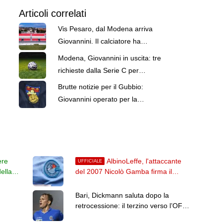
Articoli correlati
Vis Pesaro, dal Modena arriva
Giovannini. Il calciatore ha
firmato un triennale
Modena, Giovannini in uscita: tre
richieste dalla Serie C per
l'attaccante
Brutte notizie per il Gubbio:
Giovannini operato per la
ricostruzione del legamento
crociato
ere
AlbinoLeffe, l'attaccante
UFFICIALE
ella
del 2007 Nicolò Gamba firma il
primo contratto da professionista
Bari, Dickmann saluta dopo la
retrocessione: il terzino verso l’OFI
 100%"
Creta