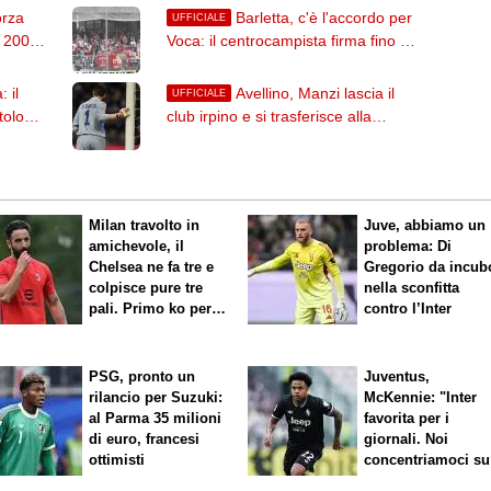
orza
Barletta, c'è l'accordo per
UFFICIALE
e 2004
Voca: il centrocampista firma fino al
2028. L'annuncio
 il
Avellino, Manzi lascia il
UFFICIALE
tolo
club irpino e si trasferisce alla
Scafatese
Milan travolto in
Juve, abbiamo un
amichevole, il
problema: Di
Chelsea ne fa tre e
Gregorio da incub
colpisce pure tre
nella sconfitta
pali. Primo ko per
contro l’Inter
Amorim
PSG, pronto un
Juventus,
rilancio per Suzuki:
McKennie: "Inter
al Parma 35 milioni
favorita per i
di euro, francesi
giornali. Noi
ottimisti
concentriamoci su
nostro gioco"