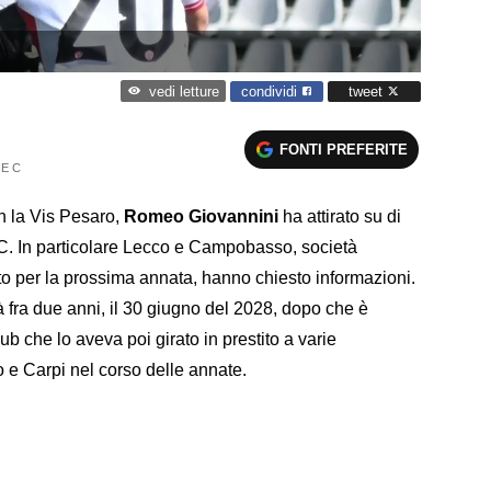
condividi
tweet
vedi letture
FONTI PREFERITE
IE C
n la Vis Pesaro,
Romeo Giovannini
ha attirato su di
ie C. In particolare Lecco e Campobasso, società
to per la prossima annata, hanno chiesto informazioni.
à fra due anni, il 30 giugno del 2028, dopo che è
ub che lo aveva poi girato in prestito a varie
o e Carpi nel corso delle annate.