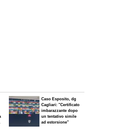
Caso Esposito, dg
Cagliari: "Certificato
imbarazzante dopo
a
un tentativo simile
ad estorsione"