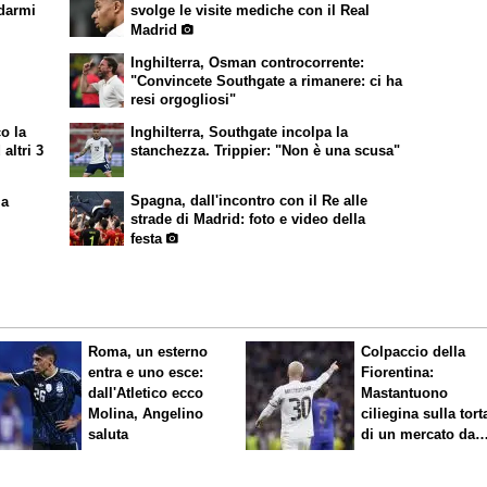
idarmi
svolge le visite mediche con il Real
Madrid
Inghilterra, Osman controcorrente:
"Convincete Southgate a rimanere: ci ha
resi orgogliosi"
co la
Inghilterra, Southgate incolpa la
 altri 3
stanchezza. Trippier: "Non è una scusa"
Spagna, dall'incontro con il Re alle
la
strade di Madrid: foto e video della
festa
Roma, un esterno
Colpaccio della
entra e uno esce:
Fiorentina:
dall'Atletico ecco
Mastantuono
Molina, Angelino
ciliegina sulla tort
saluta
di un mercato da
sogno