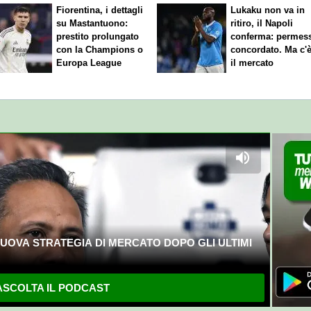
Fiorentina, i dettagli
Lukaku non va in
su Mastantuono:
ritiro, il Napoli
prestito prolungato
conferma: permes
con la Champions o
concordato. Ma c'
Europa League
il mercato
UOVA STRATEGIA DI MERCATO DOPO GLI ULTIMI
SCOLTA IL PODCAST