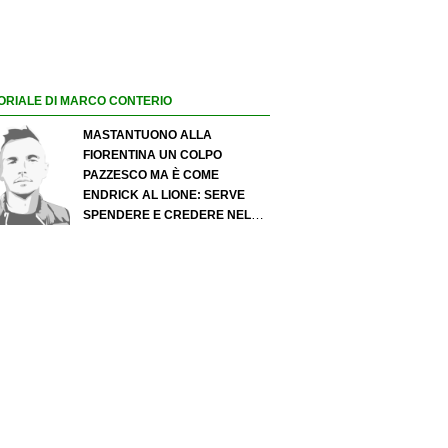
ORIALE DI MARCO CONTERIO
MASTANTUONO ALLA
FIORENTINA UN COLPO
PAZZESCO MA È COME
ENDRICK AL LIONE: SERVE
SPENDERE E CREDERE NELLO
SCOUTING PER I MIGLIORI
TALENTI. GIOVANI ITALIANI:
ATTENZIONE PERCHÉ
QUALCOSA STA CAMBIANDO
DAVVERO