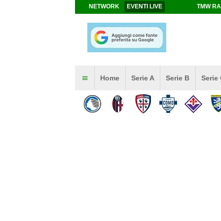
NETWORK
EVENTI LIVE
TMW RA
Home
Serie A
Serie B
Serie