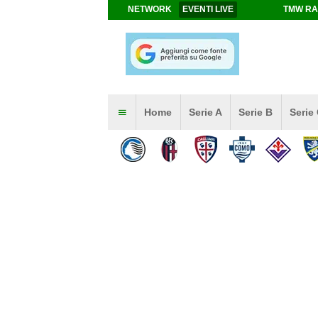
NETWORK
EVENTI LIVE
TMW RA
Home
Serie A
Serie B
Serie