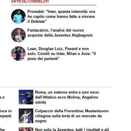
ARTICOLI CORRELATI
Provedel: "Inter, quanta intensità: ora
ho capito come hanno fatto a vincere
il Doblete"
Fantacalcio, l'analisi del nuovo
acquisto della Juventus Alajbegovic
Leao, Douglas Luiz, Pavard e non
solo. Condò su Inter, Milan e Juve: "Il
peso dei partenti"
Roma, un esterno entra e uno esce:
a e
dall'Atletico ecco Molina, Angelino
saluta
isce in
Colpaccio della Fiorentina: Mastantuono
impanti
ciliegina sulla torta di un mercato da
sogno
che
Non solo la Juventus, tutti i risultati e gli