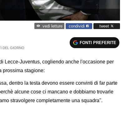
condividi
tweet
vedi letture
FONTI PREFERITE
TI DEL GIORNO
ia di Lecce-Juventus, cogliendo anche l'occasione per
a prossima stagione:
sa, dentro la testa devono essere convinti di far parte
i, perchè alcune cose ci mancano e dobbiamo trovarle
iamo stravolgere completamente una squadra".