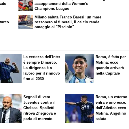
cato
accoppiamenti della Women's
Champions League
ù
Milano saluta Franco Baresi: un mare
 turco
rossonero ai funerali, il calcio rende
omaggio al "Piscinin"
La certezza dell'Inter
Roma, è fatta per
è sempre Dimarco.
Molina: ecco
La dirigenza è a
quando arriverà
lavoro per il rinnovo
nella Capitale
fino al 2030
Segnali di vera
Roma, un esterno
Juventus contro il
entra e uno esce:
Chelsea. Spalletti
dall'Atletico ecco
ritrova Zhegrova e
Molina, Angelino
parla di mercato
saluta