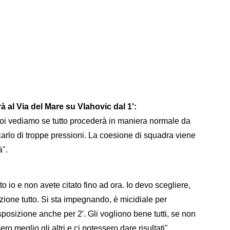
à al Via del Mare su Vlahovic dal 1':
 Poi vediamo se tutto procederà in maniera normale da
rlo di troppe pressioni. La coesione di squadra viene
à".
tto io e non avete citato fino ad ora. Io devo scegliere,
azione tutto. Si sta impegnando, è micidiale per
isposizione anche per 2′. Gli vogliono bene tutti, se non
ro meglio gli altri e ci potessero dare risultati".