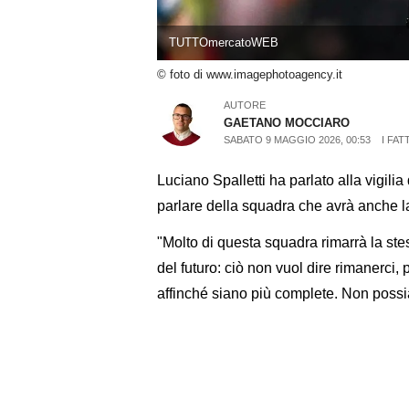
TUTTOmercatoWEB
© foto di www.imagephotoagency.it
AUTORE
GAETANO MOCCIARO
SABATO 9 MAGGIO 2026, 00:53
I FAT
Luciano Spalletti ha parlato alla vigil
parlare della squadra che avrà anche l
"Molto di questa squadra rimarrà la stes
del futuro: ciò non vuol dire rimanerc
affinché siano più complete. Non poss