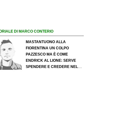
ORIALE DI MARCO CONTERIO
MASTANTUONO ALLA
FIORENTINA UN COLPO
PAZZESCO MA È COME
ENDRICK AL LIONE: SERVE
SPENDERE E CREDERE NELLO
SCOUTING PER I MIGLIORI
TALENTI. GIOVANI ITALIANI:
ATTENZIONE PERCHÉ
QUALCOSA STA CAMBIANDO
DAVVERO