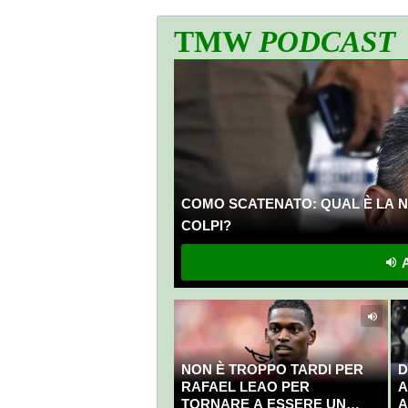
TMW
PODCAST
COMO SCATENATO: QUAL È LA N
COLPI?
A
NON È TROPPO TARDI PER
D
RAFAEL LEAO PER
A
TORNARE A ESSERE UN
A