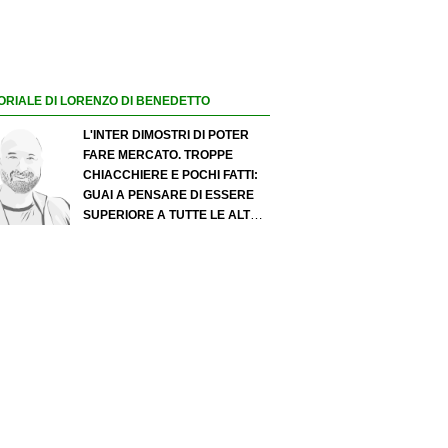
ORIALE DI LORENZO DI BENEDETTO
L'INTER DIMOSTRI DI POTER
FARE MERCATO. TROPPE
CHIACCHIERE E POCHI FATTI:
GUAI A PENSARE DI ESSERE
SUPERIORE A TUTTE LE ALTRE
A PRESCINDERE. JUVE, IL
PORTIERE PUÒ DIVENTARE UN
"PROBLEMA". MILAN-LEAO,
SERVE UNA DECISIONE NETTA