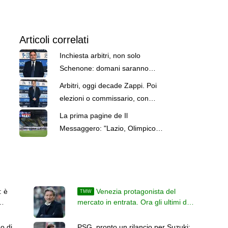
Articoli correlati
Inchiesta arbitri, non solo
Schenone: domani saranno
sentiti anche Zappi e Dino
Arbitri, oggi decade Zappi. Poi
Tommasi
elezioni o commissario, con
Rizzoli in pole: lo scenario
La prima pagine de Il
Messaggero: "Lazio, Olimpico
pieno per l'Inter. Zappi
squalificato"
: è
Venezia protagonista del
TMW
mercato in entrata. Ora gli ultimi due
colpi prima dell'inizio del campionato
no di
PSG, pronto un rilancio per Suzuki: