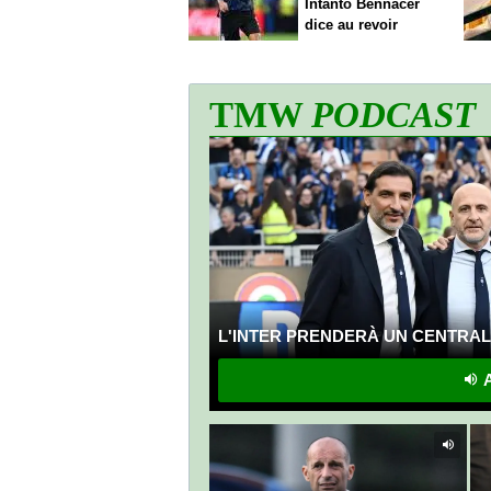
Intanto Bennacer
dice
au revoir
TMW
PODCAST
L'INTER PRENDERÀ UN CENTRALE
A