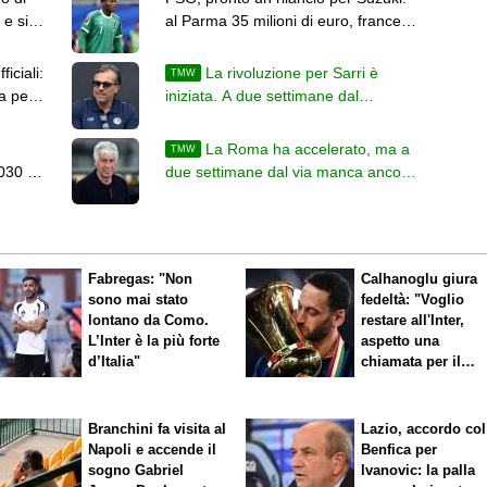
e si
al Parma 35 milioni di euro, francesi
ottimisti
iciali:
La rivoluzione per Sarri è
TMW
a per
iniziata. A due settimane dal
campionato l'Atalanta cerca gli ultimi
colpi
La Roma ha accelerato, ma a
TMW
030 ci
due settimane dal via manca ancora
il colpo sulla trequarti
Fabregas: "Non
Calhanoglu giura
sono mai stato
fedeltà: "Voglio
lontano da Como.
restare all'Inter,
L’Inter è la più forte
aspetto una
d’Italia"
chiamata per il
rinnovo"
Branchini fa visita al
Lazio, accordo col
Napoli e accende il
Benfica per
sogno Gabriel
Ivanovic: la palla