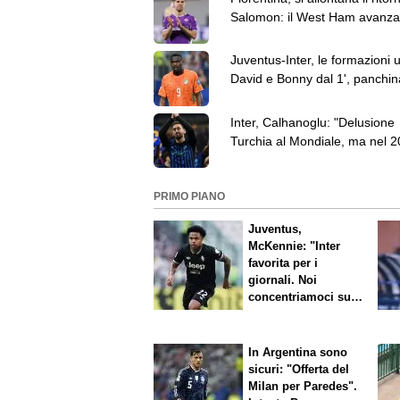
Salomon: il West Ham avanza 
dice fiducioso
Juventus-Inter, le formazioni uff
David e Bonny dal 1', panchin
Alajbegovic
Inter, Calhanoglu: "Delusione
Turchia al Mondiale, ma nel 2
riproveremo"
PRIMO PIANO
Juventus,
McKennie: "Inter
favorita per i
giornali. Noi
concentriamoci sul
nostro gioco"
In Argentina sono
sicuri: "Offerta del
Milan per Paredes".