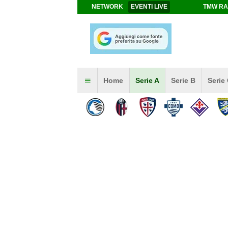
NETWORK
EVENTI LIVE
TMW RA
Home
Serie A
Serie B
Serie