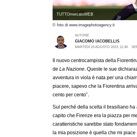
TUTTOmercatoWEB
© foto di www.imagephotoagency.it
AUTORE
GIACOMO IACOBELLIS
MARTEDÌ 15 AGOSTO 2023, 11:40
SER
Il nuovo centrocampista della Fiorenti
de
La Nazione
. Queste le sue dichiarazi
avventura in viola è nata per una chiam
piacere, sapevo che la Fiorentina arri
cento per cento".
Sul perché della scelta il brasiliano ha 
capito che Firenze era la piazza per m
caratteristiche sarebbe stato fondamen
la mia posizione è quella che mi piace d