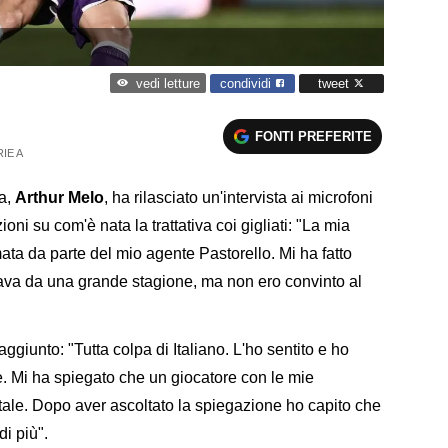
condividi
tweet
vedi letture
FONTI PREFERITE
IE A
na,
Arthur Melo
, ha rilasciato un'intervista ai microfoni
oni su com'è nata la trattativa coi gigliati: "La mia
ata da parte del mio agente Pastorello. Mi ha fatto
vava da una grande stagione, ma non ero convinto al
aggiunto: "Tutta colpa di Italiano. L'ho sentito e ho
e. Mi ha spiegato che un giocatore con le mie
tale. Dopo aver ascoltato la spiegazione ho capito che
i più".