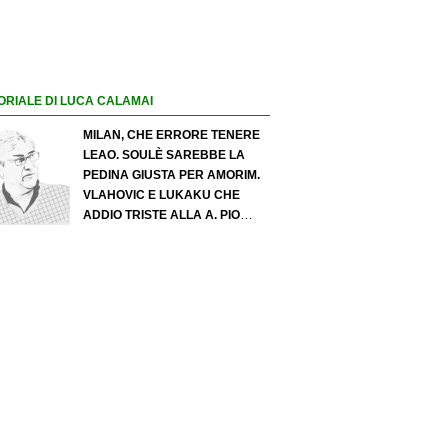
ORIALE DI LUCA CALAMAI
MILAN, CHE ERRORE TENERE
LEAO. SOULÈ SAREBBE LA
PEDINA GIUSTA PER AMORIM.
VLAHOVIC E LUKAKU CHE
ADDIO TRISTE ALLA A. PIO
ESPOSITO PUÒ SPOSTARE IL
VALORE DELL’INTER. COSA
CHIEDO A ZOLA