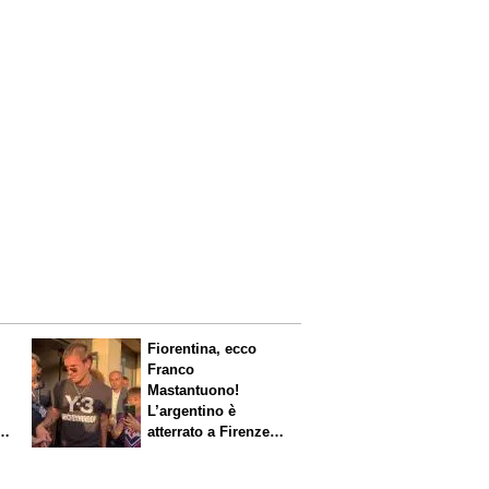
Fiorentina, ecco
Franco
Mastantuono!
L’argentino è
s.
atterrato a Firenze,
entusiasmo viola