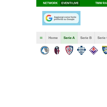
NETWORK
EVENTI LIVE
TMW RA
Home
Serie A
Serie B
Serie