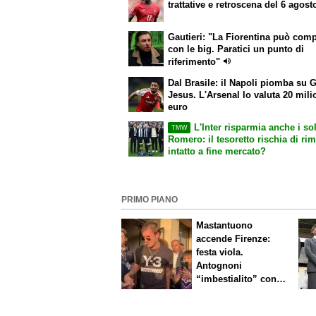
trattative e retroscena del 6 agost
Gautieri: "La Fiorentina può com
con le big. Paratici un punto di
riferimento"
Dal Brasile: il Napoli piomba su G
Jesus. L'Arsenal lo valuta 20 mili
euro
L'Inter risparmia anche i sol
TMW
Romero: il tesoretto rischia di ri
intatto a fine mercato?
PRIMO PIANO
Mastantuono
accende Firenze:
festa viola.
Antognoni
“imbestialito” con
Commisso