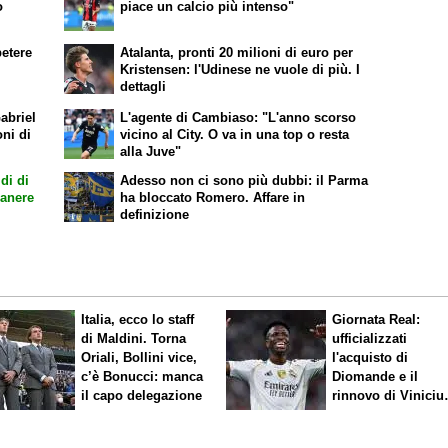
o
piace un calcio più intenso"
petere
Atalanta, pronti 20 milioni di euro per
Kristensen: l'Udinese ne vuole di più. I
dettagli
abriel
L'agente di Cambiaso: "L'anno scorso
oni di
vicino al City. O va in una top o resta
alla Juve"
di di
Adesso non ci sono più dubbi: il Parma
manere
ha bloccato Romero. Affare in
definizione
Italia, ecco lo staff
Giornata Real:
di Maldini. Torna
ufficializzati
Oriali, Bollini vice,
l'acquisto di
c’è Bonucci: manca
Diomande e il
il capo delegazione
rinnovo di Viniciu
Sfuma Rodri