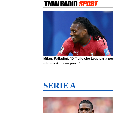
Milan, Palladini: "Difficile che Leao parta pe
mln ma Amorim può..."
SERIE A