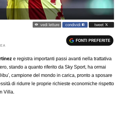
condividi
tweet
vedi letture
FONTI PREFERITE
E A
rtinez
e registra importanti passi avanti nella trattativa
onero, stando a quanto riferito da Sky Sport, ha ormai
'Dibu', campione del mondo in carica, pronto a sposare
ssità di ridurre le proprie richieste economiche rispetto
 Villa.