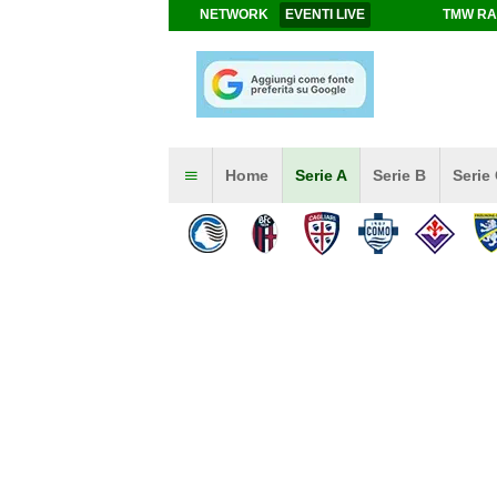
NETWORK
EVENTI LIVE
TMW RA
Home
Serie A
Serie B
Serie