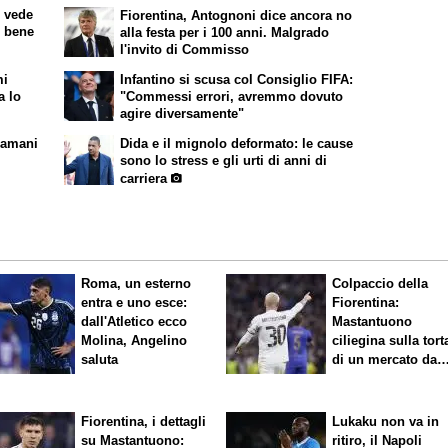
i vede
Fiorentina, Antognoni dice ancora no
o bene
alla festa per i 100 anni. Malgrado
l'invito di Commisso
mi
Infantino si scusa col Consiglio FIFA:
a lo
"Commessi errori, avremmo dovuto
agire diversamente"
iamani
Dida e il mignolo deformato: le cause
sono lo stress e gli urti di anni di
carriera
Roma, un esterno
Colpaccio della
entra e uno esce:
Fiorentina:
dall'Atletico ecco
Mastantuono
Molina, Angelino
ciliegina sulla tort
saluta
di un mercato da
sogno
Fiorentina, i dettagli
Lukaku non va in
su Mastantuono:
ritiro, il Napoli