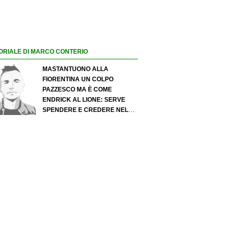
ORIALE DI MARCO CONTERIO
MASTANTUONO ALLA
FIORENTINA UN COLPO
PAZZESCO MA È COME
ENDRICK AL LIONE: SERVE
SPENDERE E CREDERE NELLO
SCOUTING PER I MIGLIORI
TALENTI. GIOVANI ITALIANI:
ATTENZIONE PERCHÉ
QUALCOSA STA CAMBIANDO
DAVVERO