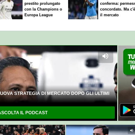
prestito prolungato
conferma: permes
con la Champions o
concordato. Ma c'
Europa League
il mercato
UOVA STRATEGIA DI MERCATO DOPO GLI ULTIMI
SCOLTA IL PODCAST