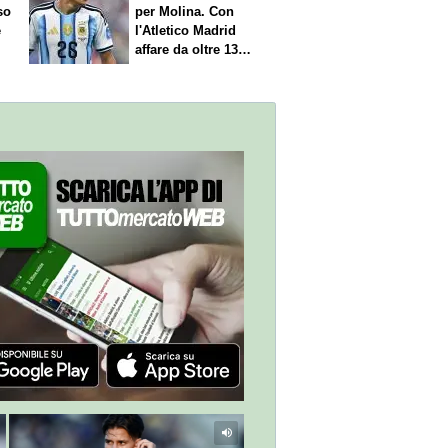
so
per Molina. Con
è
l'Atletico Madrid
affare da oltre 13
milioni