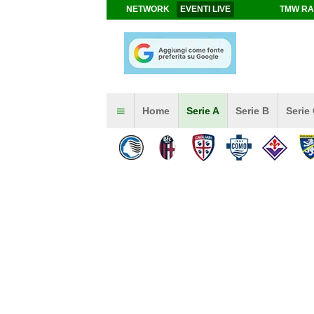
NETWORK
EVENTI LIVE
TMW RA
Home
Serie A
Serie B
Serie