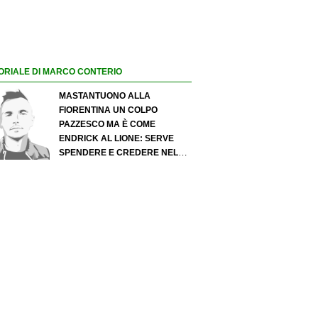
ORIALE DI MARCO CONTERIO
MASTANTUONO ALLA
FIORENTINA UN COLPO
PAZZESCO MA È COME
ENDRICK AL LIONE: SERVE
SPENDERE E CREDERE NELLO
SCOUTING PER I MIGLIORI
TALENTI. GIOVANI ITALIANI:
ATTENZIONE PERCHÉ
QUALCOSA STA CAMBIANDO
DAVVERO