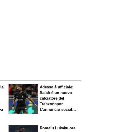
 la
Adesso è ufficiale:
Salah è un nuovo
calciatore del
Trabzonspor.
va
L'annuncio social
del club
Romelu Lukaku ora