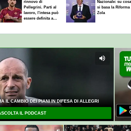
rinnovo di
Nazionale: su cos
Pellegrini. Parti al
si basa la Riforma
lavoro, l'intesa può
Zola
essere definita a
breve
 IL CAMBIO DEI PIANI IN DIFESA DI ALLEGRI
SCOLTA IL PODCAST