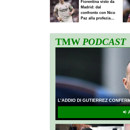
Fiorentina visto da
Madrid: dal
confronto con Nico
Paz alla profezia
sulla Serie A
TMW
PODCAST
L'ADDIO DI GUTIERREZ CONFERMA
A