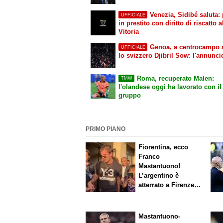
Venezia, Sidibé saluta:
UFFICIALE
in prestito con diritto di riscatto a
Vitoria
Genoa, a centrocampo a
UFFICIALE
lo svizzero Djibril Sow: l'annunci
Roma, recuperato Malen:
TMW
l'olandese oggi ha lavorato con il
gruppo
PRIMO PIANO
Fiorentina, ecco
Franco
Mastantuono!
L’argentino è
atterrato a Firenze,
entusiasmo viola
Mastantuono-