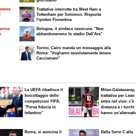
giochiamo"
 passa
Trattative interrotte tra West Ham e
l
Tottenham per Solomon. Rispunta
l'ipotesi Fiorentina
rriva
Bologna, il sindaco rassicura: "Non
o
abbandoneremo lo stadio Dall'Ara"
Torino, Cairo manda un messaggio alla
Roma: "Vogliamo assolutamente tenere
Cacciamani"
La UEFA ribadisce il
Milan-Galatasaray,
boicottaggio delle
trattativa per Leao
competizioni FIFA:
entra nel vivo: c'è
"Persa fiducia in
distanza e i turchi
Infantino"
hanno un'alternati
Roma, si avvicina il
Dalla Serie C alla