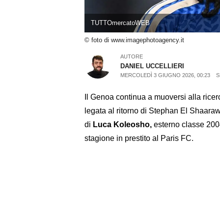
TUTTOmercatoWEB
© foto di www.imagephotoagency.it
AUTORE
DANIEL UCCELLIERI
MERCOLEDÌ 3 GIUGNO 2026, 00:23
S
Il Genoa continua a muoversi alla ricerca 
legata al ritorno di Stephan El Shaaraw
di
Luca Koleosho,
esterno classe 200
stagione in prestito al Paris FC.