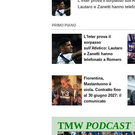
L'Inter prova il sorpasso sull'At
Lautaro e Zanetti hanno telef
Romero
PRIMO PIANO
L'Inter prova il
sorpasso
sull'Atletico: Lautaro
e Zanetti hanno
telefonato a Romero
Fiorentina,
Mastantuono è
viola. Contratto fino
al 30 giugno 2027: il
comunicato
TMW
PODCAST