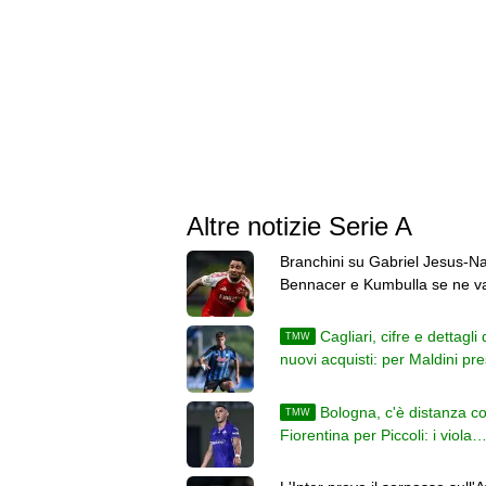
Altre notizie Serie A
Branchini su Gabriel Jesus-Na
Bennacer e Kumbulla se ne v
le top news delle 22
Cagliari, cifre e dettagli 
TMW
nuovi acquisti: per Maldini pre
con obbligo condizionato
Bologna, c'è distanza co
TMW
Fiorentina per Piccoli: i viola
vogliono 18-20 milioni di euro