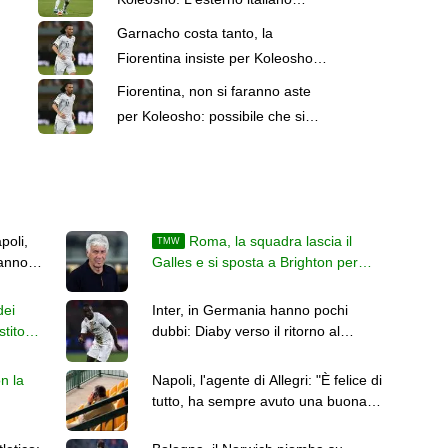
passa la Paris FC a titolo
Garnacho costa tanto, la
definitivo
Fiorentina insiste per Koleosho.
E sullo sfondo restano due nomi
Fiorentina, non si faranno aste
per Koleosho: possibile che si
valutino altri profili
poli,
Roma, la squadra lascia il
TMW
anno:
Galles e si sposta a Brighton per
proseguire il ritiro: le immagini
dei
Inter, in Germania hanno pochi
stito
dubbi: Diaby verso il ritorno al
Leverkusen
n la
Napoli, l'agente di Allegri: "È felice di
tutto, ha sempre avuto una buona
opinione della squadra"