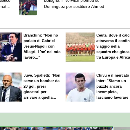
letico:
Bologna, il Norwich piomba su
onato a
Dominguez per sostituire Ahmed
Branchini: "Non ho
Ceuta, dove il calc
parlato di Gabriel
attraversa il confin
Jesus-Napoli con
viaggio nella
Allegri. I 'se' nel mio
squadra che gioca
lavoro..."
tra Europa e Afric
Juve, Spalletti: "Non
Chivu e il mercato
serve un bomber da
Inter: "Siamo un
20 gol, presi
puzzle ancora
giocatori per
incompleto,
arrivare a quella
lasciamo lavorare 
cifra"
nostri direttori"