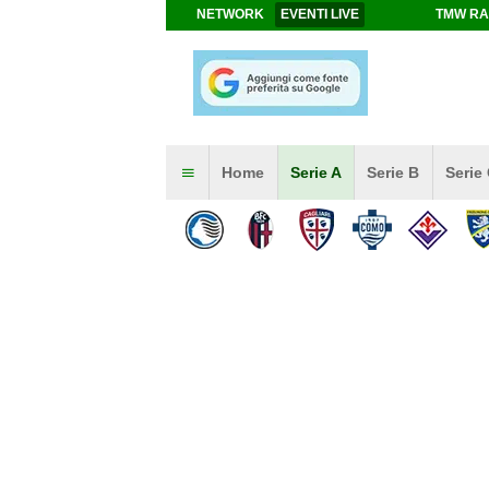
NETWORK
EVENTI LIVE
TMW RA
Home
Serie A
Serie B
Serie