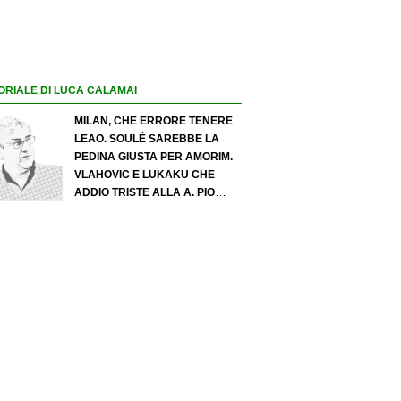
ORIALE DI LUCA CALAMAI
MILAN, CHE ERRORE TENERE
LEAO. SOULÈ SAREBBE LA
PEDINA GIUSTA PER AMORIM.
VLAHOVIC E LUKAKU CHE
ADDIO TRISTE ALLA A. PIO
ESPOSITO PUÒ SPOSTARE IL
VALORE DELL’INTER. COSA
CHIEDO A ZOLA