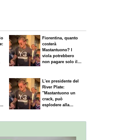
io
Fiorentina, quanto
e:
costerà
Mastantuono? I
viola potrebbero
a
non pagare solo il
60% dello stipendio
L'ex presidente del
River Plate:
"Mastantuono un
crack, può
i
esplodere alla
Fiorentina"