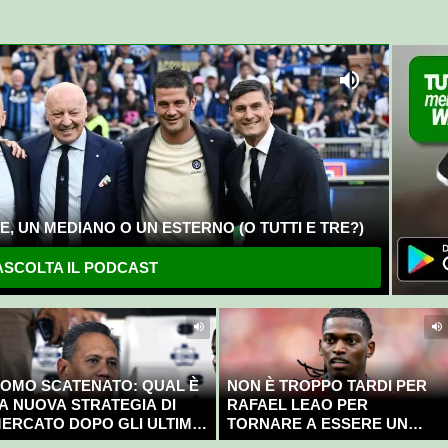
, UN MEDIANO O UN ESTERNO (O TUTTI E TRE?)
SCOLTA IL PODCAST
OMO SCATENATO: QUAL È
NON È TROPPO TARDI PER
A NUOVA STRATEGIA DI
RAFAEL LEAO PER
ERCATO DOPO GLI ULTIMI
TORNARE A ESSERE UN
OLPI?
CAMPIONE