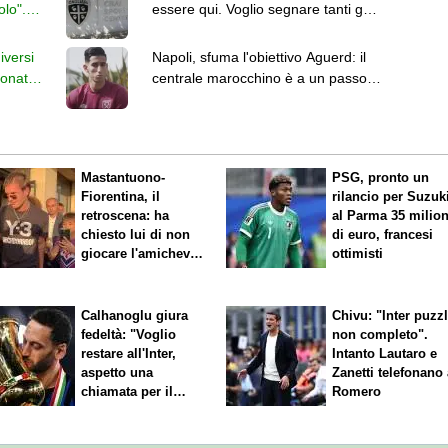
olo".
essere qui. Voglio segnare tanti gol
e giocare bene"
iversi
Napoli, sfuma l'obiettivo Aguerd: il
ionato
centrale marocchino è a un passo
dalla Real Sociedad
Mastantuono-
PSG, pronto un
Fiorentina, il
rilancio per Suzuk
retroscena: ha
al Parma 35 milion
chiesto lui di non
di euro, francesi
giocare l'amichevole
ottimisti
di sabato
Calhanoglu giura
Chivu: "Inter puzz
fedeltà: "Voglio
non completo".
restare all'Inter,
Intanto Lautaro e
aspetto una
Zanetti telefonano
chiamata per il
Romero
rinnovo"