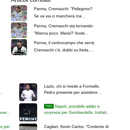
Parma, Cremaschi: "Pellegrino?
Se va via ci mancherà ma
saremo felici per lui"
Parma, Cremaschi sta tornando:
"Manca poco. Messi? Vuole
sempre il meglio dai compagni"
Parma, il centrocampo che verrà:
Cremaschi c’è, dubbi su Keita e
Bernabé
Lazio, chi si rivede a Formello.
Pedro presente per assistere
i
all'allenamento di Gattuso
Napoli, possibile addio a
TMW
Juve
sorpresa per Gambardella: trattativa
avanzata con l'Avellino
io per
Cagliari, Kevin Carlos: "Contento di