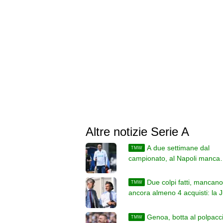
Altre notizie Serie A
A due settimane dal
TMW
campionato, al Napoli manca
almeno un difensore. Altri colp
legati alle uscite
Due colpi fatti, mancano
TMW
ancora almeno 4 acquisti: la 
stringe e prova ad accelerare
Genoa, botta al polpacc
TMW