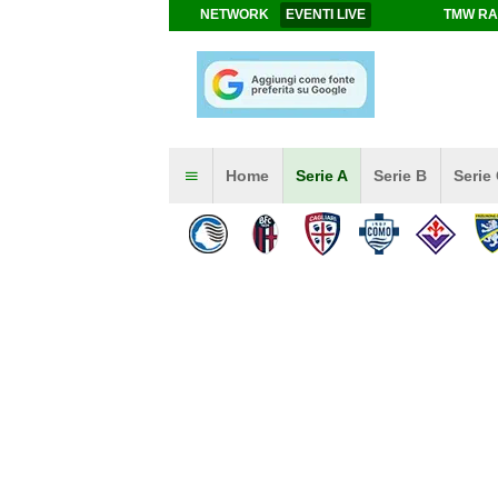
NETWORK
EVENTI LIVE
TMW RA
Home
Serie A
Serie B
Serie