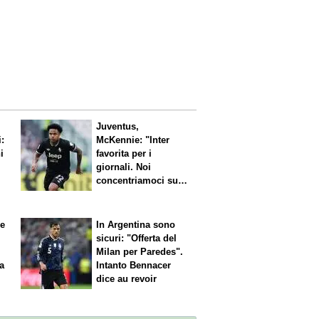
Juventus,
i:
McKennie: "Inter
i
favorita per i
giornali. Noi
concentriamoci sul
nostro gioco"
le
In Argentina sono
sicuri: "Offerta del
Milan per Paredes".
 a
Intanto Bennacer
dice
au revoir