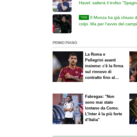
Havel: salterà il trofeo "Spagn
Gli assenti di De Rossi
Il Monza ha già chiuso d
TMW
colpi. Ma per l'avvio del camp
Juric aspetta altri rinforzi
PRIMO PIANO
La Roma e
Pellegrini avanti
insieme: c'è la firma
sul rinnovo di
contratto fino al
2027
Fabregas: "Non
sono mai stato
lontano da Como.
L’Inter è la più forte
d’Italia"