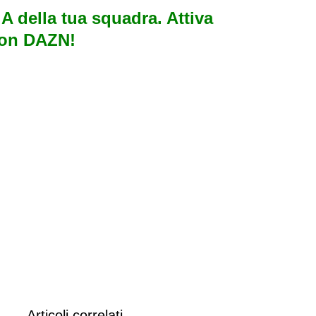
e A della tua squadra. Attiva
con DAZN!
Articoli correlati