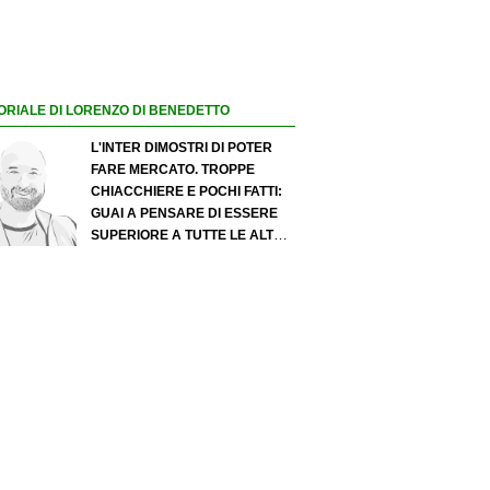
ORIALE DI LORENZO DI BENEDETTO
L'INTER DIMOSTRI DI POTER
FARE MERCATO. TROPPE
CHIACCHIERE E POCHI FATTI:
GUAI A PENSARE DI ESSERE
SUPERIORE A TUTTE LE ALTRE
A PRESCINDERE. JUVE, IL
PORTIERE PUÒ DIVENTARE UN
"PROBLEMA". MILAN-LEAO,
SERVE UNA DECISIONE NETTA