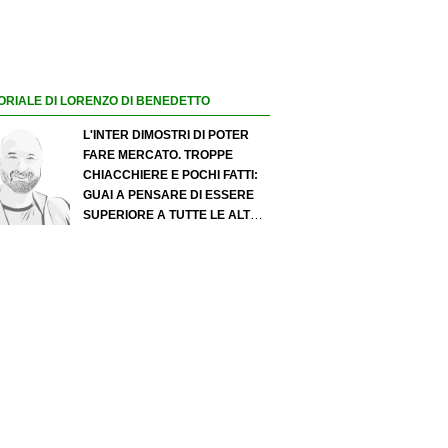
ORIALE DI LORENZO DI BENEDETTO
L'INTER DIMOSTRI DI POTER
FARE MERCATO. TROPPE
CHIACCHIERE E POCHI FATTI:
GUAI A PENSARE DI ESSERE
SUPERIORE A TUTTE LE ALTRE
A PRESCINDERE. JUVE, IL
PORTIERE PUÒ DIVENTARE UN
"PROBLEMA". MILAN-LEAO,
SERVE UNA DECISIONE NETTA