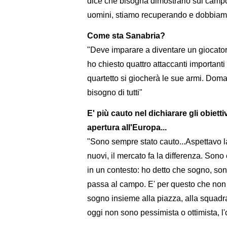
dice che bisogna dimostrarlo sul camp
uomini, stiamo recuperando e dobbiamo 
Come sta Sanabria?
"Deve imparare a diventare un giocatore
ho chiesto quattro attaccanti importan
quartetto si giocherà le sue armi. Doma
bisogno di tutti"
E' più cauto nel dichiarare gli obiet
apertura all'Europa...
"Sono sempre stato cauto...Aspettavo la
nuovi, il mercato fa la differenza. Sono
in un contesto: ho detto che sogno, son
passa al campo. E' per questo che non m
sogno insieme alla piazza, alla squadra 
oggi non sono pessimista o ottimista, l'