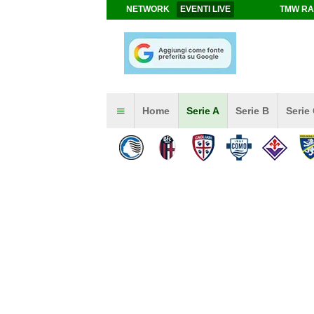
NETWORK
EVENTI LIVE
TMW RA
Home
Serie A
Serie B
Serie