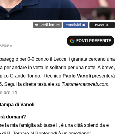
condividi
tweet
vedi letture
FONTI PREFERITE
SERIE A
 pareggio per 0-0 contro il Lecce, i granata cercano una
na per andare in vetta in solitaria per una notte. A breve,
pico Grande Torino, il tecnico
Paolo Vanoli
presenterà
. Segui la diretta testuale su
Tuttomercatoweb.com
,
le ore 14
tampa di Vanoli
erà domani?
 la mia famiglia abitasse lì, è una città splendida e
 di B. Tornare al Bentegodi è un'emozione"