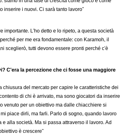
o: siamo in una fase di crescita come gioco e come
inserire i nuovi. Ci sarà tanto lavoro"
 importante. L'ho detto e lo ripeto, a questa società
ti perché per me era fondamentale: con Karamoh, il
ni sceglierò, tutti devono essere pronti perché c'è
tivi? C'era la percezione che ci fosse una maggiore
 chiusura del mercato per capire le caratteristiche dei
 contento di chi è arrivato, ma sono giocatori da inserire
o venuto per un obiettivo ma dalle chiacchiere si
i piace dirli, ma farli. Parlo di sogno, quando lavoro
e alla società. Ma si passa attraverso il lavoro. Ad
obiettivo è crescere"