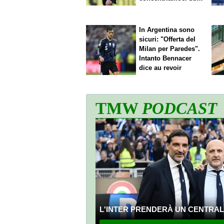
nostro gioco"
In Argentina sono
sicuri: "Offerta del
Milan per Paredes".
Intanto Bennacer
dice
au revoir
TMW
PODCAST
L'INTER PRENDERÀ UN CENTRALE