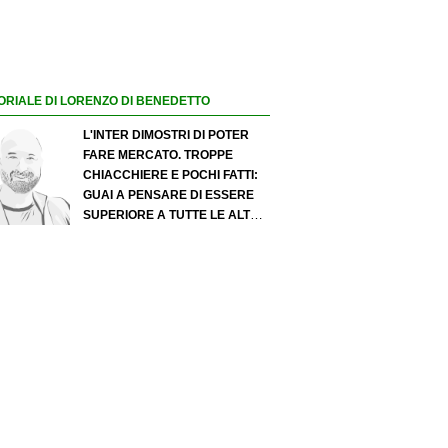
ORIALE DI LORENZO DI BENEDETTO
L'INTER DIMOSTRI DI POTER
FARE MERCATO. TROPPE
CHIACCHIERE E POCHI FATTI:
GUAI A PENSARE DI ESSERE
SUPERIORE A TUTTE LE ALTRE
A PRESCINDERE. JUVE, IL
PORTIERE PUÒ DIVENTARE UN
"PROBLEMA". MILAN-LEAO,
SERVE UNA DECISIONE NETTA