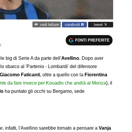
condividi
tweet
vedi letture
FONTI PREFERITE
B
le big di Serie A da parte dell'
Avellino
. Dopo aver
lo sbarco al 'Partenio - Lombardi' del difensore
Giacomo Faticanti
, oltre a quello con la
Fiorentina
nte da fare invece per Kouadio che andrà al Monza
), il
lo
ha puntato gli occhi su Bergamo, sede
ne
, infatti, l'Avellino sarebbe tornato a pensare a
Vanja