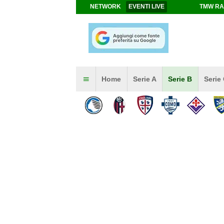
NETWORK
EVENTI LIVE
TMW RA
Home
Serie A
Serie B
Serie