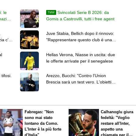
: le
Svincolati Serie B 2026: da
TMW
mazioni
Gomis a Castrovilli, tutti i free agent
a
Juve Stabia, Bellich dopo il rinnovo:
ia c'è
"Rappresentare questo club è una
responsabilità"
al
Hellas Verona, Niasse in uscita: due
le offerte arrivate per il senegalese
tifosi.
Arezzo, Bucchi: "Contro l'Union
Brescia sarà un test vero. L'obiettivo
resta la salvezza"
Fabregas: "Non
Calhanoglu giura
sono mai stato
fedeltà: "Voglio
lontano da Como.
restare all'Inter,
L’Inter è la più forte
aspetto una
d’Italia"
chiamata per il