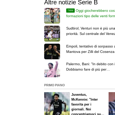
Altre notizie Serie B
Oggi giocherebbero così
TMW
formazioni tipo delle venti for
di Serie B
Sudtirol, Venturi non è più un
priorità. Sul centrale del Venez
l'Ascoli
Empoli, tentativo di sorpasso 
Mantova per Zilli del Cosenza
Palermo, Bani: "In debito con i 
Dobbiamo fare di più per
conquistare la Serie A"
PRIMO PIANO
Juventus,
McKennie: "Inter
favorita per i
giornali. Noi
concentriamoci sul