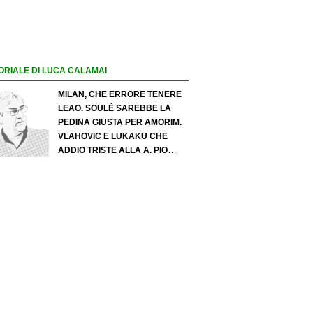
ORIALE DI LUCA CALAMAI
MILAN, CHE ERRORE TENERE
LEAO. SOULÈ SAREBBE LA
PEDINA GIUSTA PER AMORIM.
VLAHOVIC E LUKAKU CHE
ADDIO TRISTE ALLA A. PIO
ESPOSITO PUÒ SPOSTARE IL
VALORE DELL’INTER. COSA
CHIEDO A ZOLA