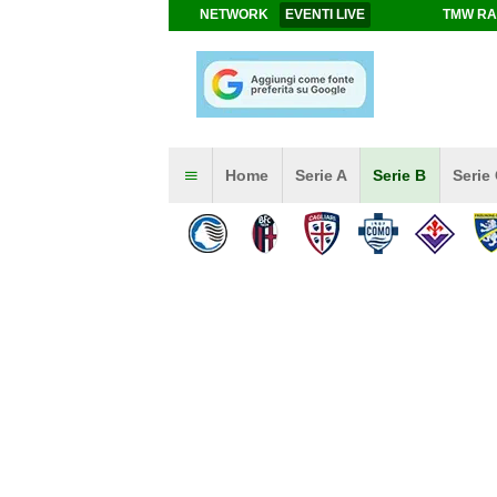
NETWORK
EVENTI LIVE
TMW RA
Home
Serie A
Serie B
Serie