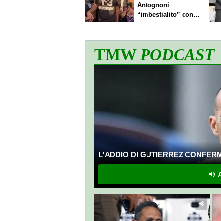
Antognoni
“imbestialito” con
Commisso
TMW
PODCAST
L'ADDIO DI GUTIERREZ CONFERMA
A