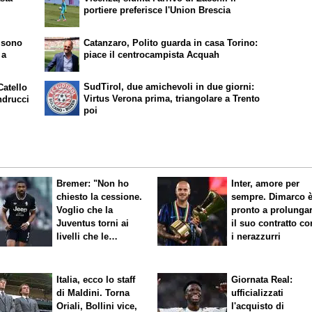
portiere preferisce l'Union Brescia
 sono
Catanzaro, Polito guarda in casa Torino:
 a
piace il centrocampista Acquah
SudTirol, due amichevoli in due giorni:
Catello
Virtus Verona prima, triangolare a Trento
ndrucci
poi
Bremer: "Non ho
Inter, amore per
chiesto la cessione.
sempre. Dimarco 
Voglio che la
pronto a prolunga
Juventus torni ai
il suo contratto co
livelli che le
i nerazzurri
competono"
Italia, ecco lo staff
Giornata Real:
di Maldini. Torna
ufficializzati
Oriali, Bollini vice,
l'acquisto di