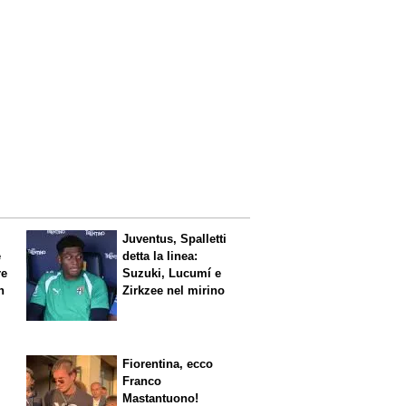
Juventus, Spalletti
è
detta la linea:
re
Suzuki, Lucumí e
n
Zirkzee nel mirino
Fiorentina, ecco
Franco
Mastantuono!