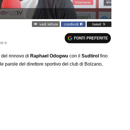
condividi
tweet
vedi letture
FONTI PREFERITE
IE B
à del rinnovo di
Raphael Odogwu
con il
Sudtirol
fino
e parole del direttore sportivo del club di Bolzano,