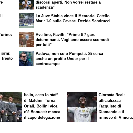
re
discorsi aperti. Non vorrei restare a
scadenza"
Il
La Juve Stabia vince il Memorial Catello
a
Mari: 1-0 sulla Cavese. Decide Sandrucci
Torino:
Avellino, Favilli: "Prime 6-7 gare
determinanti. Vogliamo essere scomodi
per tutti"
iorni:
Padova, non solo Pompetti. Si cerca
a Trento
anche un profilo Under per il
centrocampo
Italia, ecco lo staff
Giornata Real:
di Maldini. Torna
ufficializzati
Oriali, Bollini vice,
l'acquisto di
c’è Bonucci: manca
Diomande e il
il capo delegazione
rinnovo di Viniciu
Sfuma Rodri