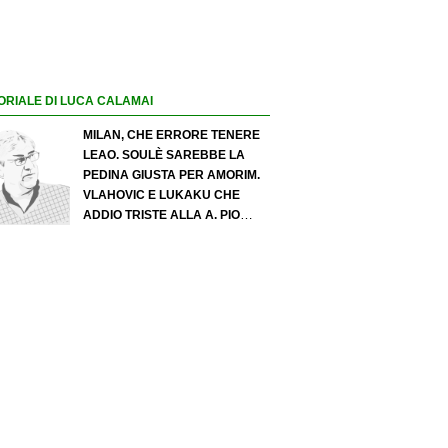
ORIALE DI LUCA CALAMAI
MILAN, CHE ERRORE TENERE
LEAO. SOULÈ SAREBBE LA
PEDINA GIUSTA PER AMORIM.
VLAHOVIC E LUKAKU CHE
ADDIO TRISTE ALLA A. PIO
ESPOSITO PUÒ SPOSTARE IL
VALORE DELL’INTER. COSA
CHIEDO A ZOLA