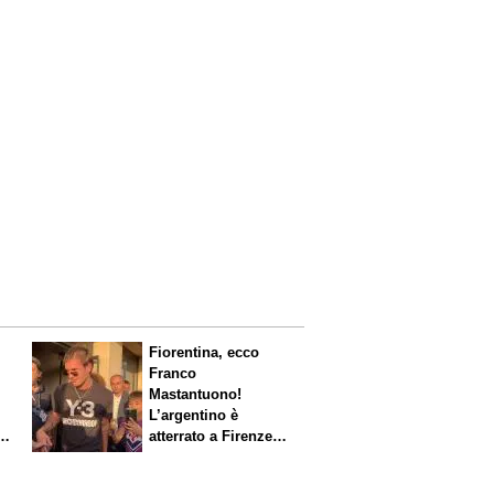
Fiorentina, ecco
Franco
Mastantuono!
L’argentino è
s.
atterrato a Firenze,
entusiasmo viola