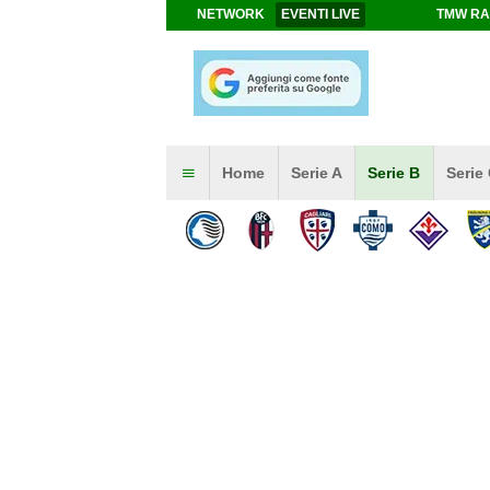
NETWORK
EVENTI LIVE
TMW RA
Home
Serie A
Serie B
Serie