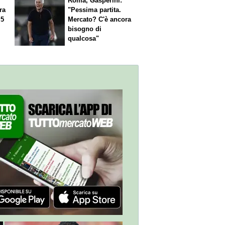
Roma, Gasperini:
ra
"Pessima partita.
 5
Mercato? C'è ancora
n
bisogno di
qualcosa"