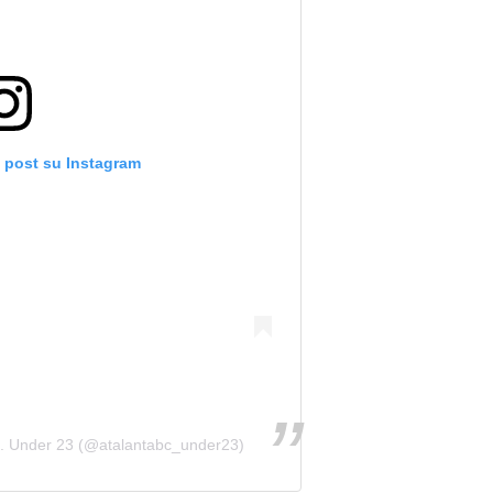
o post su Instagram
.C. Under 23 (@atalantabc_under23)