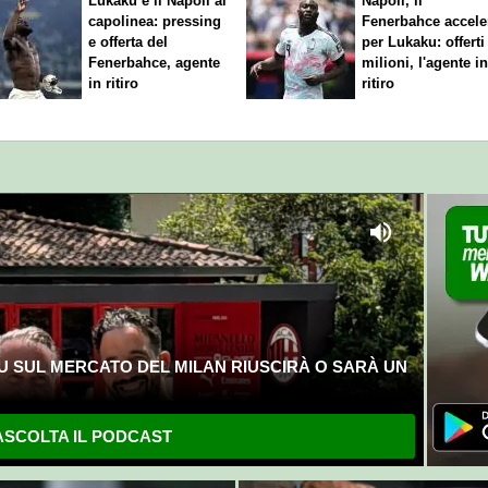
Lukaku e il Napoli al
Napoli, il
capolinea: pressing
Fenerbahce accele
e offerta del
per Lukaku: offerti
Fenerbahce, agente
milioni, l'agente i
in ritiro
ritiro
U SUL MERCATO DEL MILAN RIUSCIRÀ O SARÀ UN
SCOLTA IL PODCAST