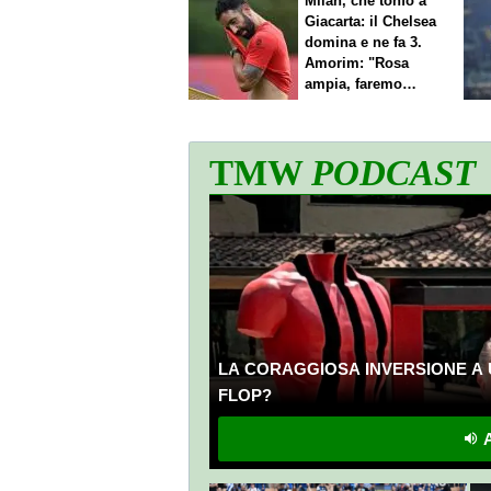
Milan, che tonfo a
Giacarta: il Chelsea
domina e ne fa 3.
Amorim: "Rosa
ampia, faremo
scelte"
TMW
PODCAST
LA CORAGGIOSA INVERSIONE A 
FLOP?
A