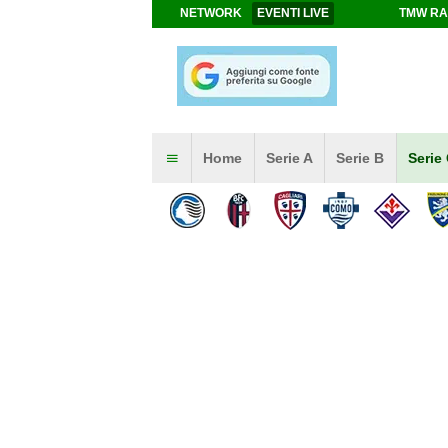
NETWORK
EVENTI LIVE
TMW RA
Home
Serie A
Serie B
Serie