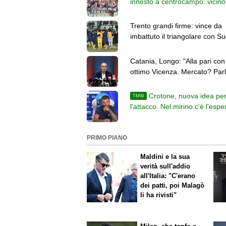
innesto a centrocampo: vicino
svincolato Buljan
Trento grandi firme: vince da
imbattuto il triangolare con Su
e Campodarsego
Catania, Longo: "Alla pari con
ottimo Vicenza. Mercato? Parl
di campo"
Crotone, nuova idea pe
TMW
l'attacco. Nel mirino c'è l'espe
Rosafio dell'Altamura
PRIMO PIANO
Maldini e la sua
verità sull'addio
all'Italia: "C'erano
dei patti, poi Malagò
li ha rivisti"