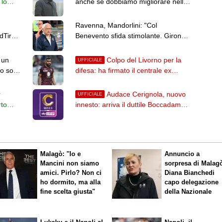
 lo
anche se dobbiamo migliorare nelle
scelte"
Ravenna, Mandorlini: "Col
dTirol
Benevento sfida stimolante. Girone
B? Il livello si è alzato"
 un
Colpo del Livorno per la
UFFICIALE
o solo
difesa: ha firmato il centrale ex
Torino Koffi Djidji
r
Audace Cerignola, nuovo
UFFICIALE
rto
innesto: arriva il duttile Boccadamo
dalla Virtus Entella
Malagò: "Io e
Annuncio a
Mancini non siamo
sorpresa di Malag
amici. Pirlo? Non ci
Diana Bianchedi
ho dormito, ma alla
capo delegazione
fine scelta giusta"
della Nazionale