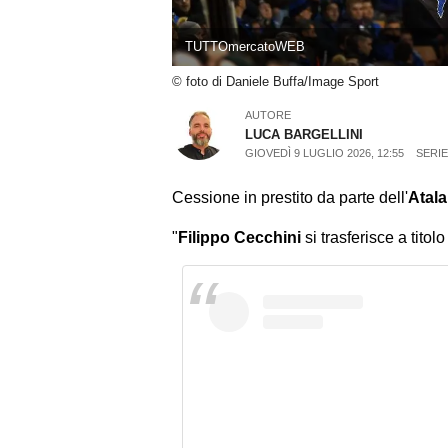
TUTTOmercatoWEB
© foto di Daniele Buffa/Image Sport
AUTORE
LUCA BARGELLINI
GIOVEDÌ 9 LUGLIO 2026, 12:55
SERIE
Cessione in prestito da parte dell'
Atal
"
Filippo Cecchini
si trasferisce a tito