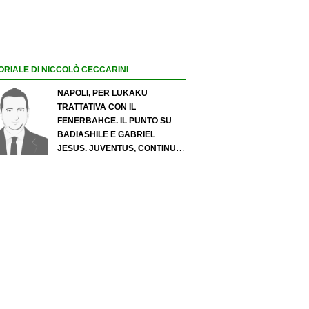
ORIALE DI NICCOLÒ CECCARINI
NAPOLI, PER LUKAKU
TRATTATIVA CON IL
FENERBAHCE. IL PUNTO SU
BADIASHILE E GABRIEL
JESUS. JUVENTUS, CONTINUA
IL PRESSING SU LUKUMI E IN
ATTACCO SI INSISTE PER
ZIRKZEE. PER SUZUKI
OFFERTA DA 35 MILIONI DEL
PSG