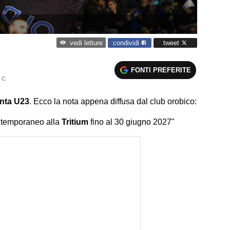
condividi
tweet
vedi letture
FONTI PREFERITE
 C
anta U23
. Ecco la nota appena diffusa dal club orobico:
lo temporaneo alla
Tritium
fino al 30 giugno 2027"