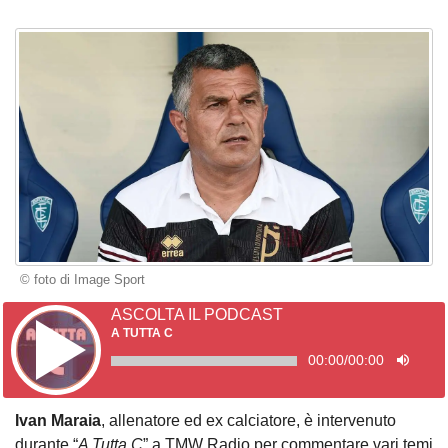
© foto di Image Sport
ASCOLTA IL PODCAST
A TUTTA C
00:00
/
00:00
Ivan Maraia
, allenatore ed ex calciatore, è intervenuto
durante “
A Tutta C
” a TMW Radio per commentare vari temi