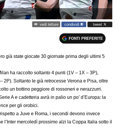
condividi
tweet
vedi letture
FONTI PREFERITE
 già state giocate 30 giornate prima degli ultimi 5
lan ha raccolto soltanto 4 punti (1V – 1X – 3P),
 – 2P). Soltanto le già retrocesse Verona e Pisa, oltre
to un bottino peggiore di rossoneri e nerazzurri.
erie A e cadetteria avrà in palio un po’ d’Europa: la
ce per gli orobici.
 rispetto a Juve e Roma, i secondi devono invece
l’Inter mercoledì prossimo alzi la Coppa Italia sotto il