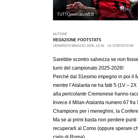
TUTTOmercatoWEB
AUTORE
REDAZIONE FOOTSTATS
VENERDÌ 8 MAGGIO 2026, 10:26
LE STATISTICHE
Sarebbe scontro salvezza se non fossero
turni del campionato 2025-2026!
Perché dal 31esimo impegno in poi il Mi
mentre l’Atalanta ne ha fatti 5 (1V – 2X
alla
pericolante
Cremonese hanno raccol
Invece il Milan-Atalanta numero 67 fra S
Champions per i meneghini, la Conferen
Ma se ai primi basta non perdere punti
recuperarli al Como (oppure sperare che 
cielo di Roma).