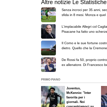
Altre notizie Le Statistiche
Senza incroci per 35 anni, se
sfida in 8 mesi. Monza e quel
maggio…
L'implacabile Allegri col Cagli
Pisacane ha fatto uno scherze
Milan
Il Como e le sue fortune costr
dietro. Quello che la Cremon
deve temere è...
De Rossi fa 50, proprio contro 
ex allenatore. Di Francesco b
Genoa
PRIMO PIANO
Juventus,
McKennie: "Inter
favorita per i
giornali. Noi
concentriamoci sul