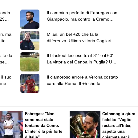
conda
Il cammino perfetto di Fabregas con
 29
Giampaolo, ma contro la Cremo
manca il lampo
ari, ma
Milan, un bel +20 che fa la
tto al
differenza. Ultima vittoria Cagliari nel
Baresi-day
uite da
Il blackout leccese tra il 31' e il 60'.
ese
La vittoria del Genoa in Puglia? Un
fatto raro
il suo
Il clamoroso errore a Verona costato
ene col
caro alla Roma. Il +5 che fa
contento Gasp
Fabregas: "Non
Calhanoglu giura
sono mai stato
fedeltà: "Voglio
lontano da Como.
restare all'Inter,
L’Inter è la più forte
aspetto una
d’Italia"
chiamata per il