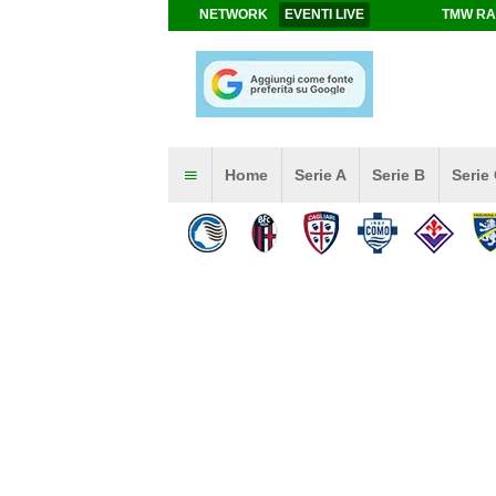
NETWORK
EVENTI LIVE
TMW RA
Home
Serie A
Serie B
Serie