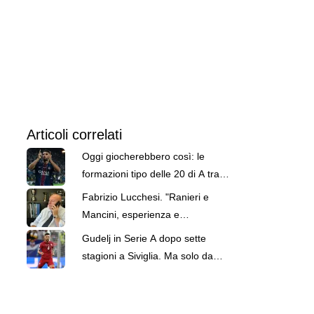
Articoli correlati
Oggi giocherebbero così: le
formazioni tipo delle 20 di A tra
conferme e nuovi arrivi
Fabrizio Lucchesi. "Ranieri e
Mancini, esperienza e
competenza per la Nazionale.
Gudelj in Serie A dopo sette
Mercato, gap con l'Inter non
stagioni a Siviglia. Ma solo da
colmato da nessuno. Fiorentina
difensore per l'Udinese
top. Serie B, Palermo e Pisa
grande lavoro"