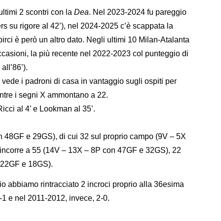
ultimi 2 scontri con la
Dea
. Nel 2023-2024 fu pareggio
s su rigore al 42’), nel 2024-2025 c’è scappata la
pirci è però un altro dato. Negli ultimi 10 Milan-Atalanta
occasioni, la più recente nel 2022-2023 col punteggio di
all’86’).
vede i padroni di casa in vantaggio sugli ospiti per
entre i segni X ammontano a 22.
Ricci al 4’ e Lookman al 35’.
n 48GF e 29GS), di cui 32 sul proprio campo (9V – 5X
rincorre a 55 (14V – 13X – 8P con 47GF e 32GS), 22
on 22GF e 18GS).
io abbiamo rintracciato 2 incroci proprio alla 36esima
-1 e nel 2011-2012, invece, 2-0.