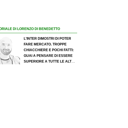
ORIALE DI LORENZO DI BENEDETTO
L'INTER DIMOSTRI DI POTER
FARE MERCATO. TROPPE
CHIACCHIERE E POCHI FATTI:
GUAI A PENSARE DI ESSERE
SUPERIORE A TUTTE LE ALTRE
A PRESCINDERE. JUVE, IL
PORTIERE PUÒ DIVENTARE UN
"PROBLEMA". MILAN-LEAO,
SERVE UNA DECISIONE NETTA