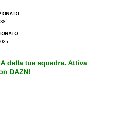
MPIONATO
938
PIONATO
2025
e A della tua squadra. Attiva
con DAZN!