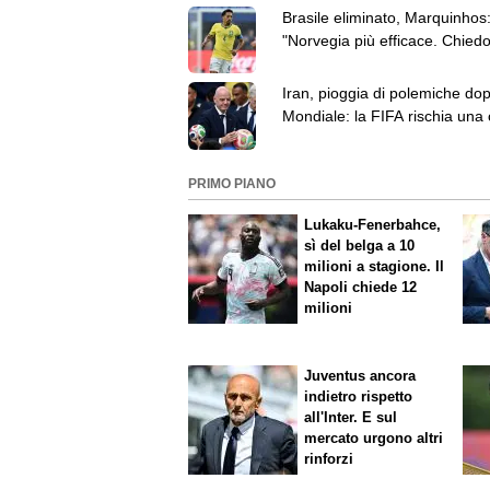
Brasile eliminato, Marquinhos
"Norvegia più efficace. Chied
a tutti i brasiliani"
Iran, pioggia di polemiche dop
Mondiale: la FIFA rischia una
da 850 milioni di euro
PRIMO PIANO
Lukaku-Fenerbahce,
sì del belga a 10
milioni a stagione. Il
Napoli chiede 12
milioni
Juventus ancora
indietro rispetto
all'Inter. E sul
mercato urgono altri
rinforzi