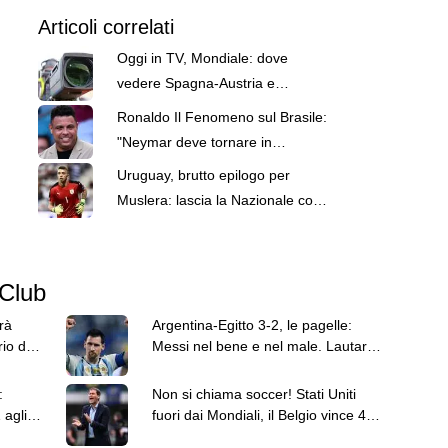
Articoli correlati
Oggi in TV, Mondiale: dove
vedere Spagna-Austria e
Portogallo-Croazia
Ronaldo Il Fenomeno sul Brasile:
"Neymar deve tornare in
Nazionale"
Uruguay, brutto epilogo per
Muslera: lascia la Nazionale con
nove papere in cinque Mondiali
 Club
rà
Argentina-Egitto 3-2, le pagelle:
io del
Messi nel bene e nel male. Lautaro
decisivo. Shobeir monumentale
:
Non si chiama soccer! Stati Uniti
 agli
fuori dai Mondiali, il Belgio vince 4-1
sulle ali di CdK: ora la Spagna