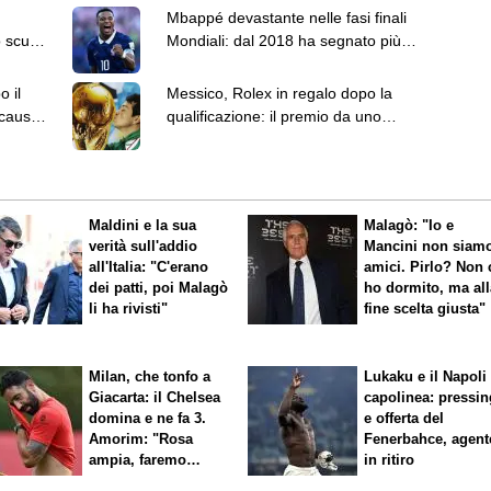
:
Mbappé devastante nelle fasi finali
o scusa
Mondiali: dal 2018 ha segnato più
gol di Spagna e Brasile
o il
Messico, Rolex in regalo dopo la
 causa
qualificazione: il premio da uno
youtuber americano
Maldini e la sua
Malagò: "Io e
verità sull'addio
Mancini non siam
all'Italia: "C'erano
amici. Pirlo? Non 
dei patti, poi Malagò
ho dormito, ma all
li ha rivisti"
fine scelta giusta"
Milan, che tonfo a
Lukaku e il Napoli 
Giacarta: il Chelsea
capolinea: pressin
domina e ne fa 3.
e offerta del
Amorim: "Rosa
Fenerbahce, agent
ampia, faremo
in ritiro
scelte"