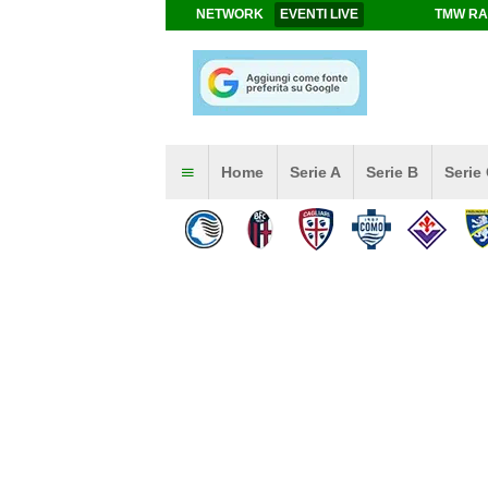
NETWORK
EVENTI LIVE
TMW RA
Home
Serie A
Serie B
Serie