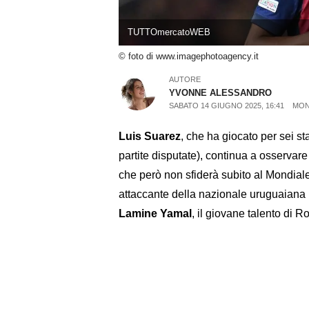
TUTTOmercatoWEB
© foto di www.imagephotoagency.it
AUTORE
YVONNE ALESSANDRO
SABATO 14 GIUGNO 2025, 16:41
MON
Luis Suarez
, che ha giocato per sei st
partite disputate), continua a osservare
che però non sfiderà subito al Mondiale
attaccante della nazionale uruguaiana ha
Lamine Yamal
, il giovane talento di 