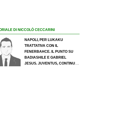
ORIALE DI NICCOLÒ CECCARINI
NAPOLI, PER LUKAKU
TRATTATIVA CON IL
FENERBAHCE. IL PUNTO SU
BADIASHILE E GABRIEL
JESUS. JUVENTUS, CONTINUA
IL PRESSING SU LUKUMI E IN
ATTACCO SI INSISTE PER
ZIRKZEE. PER SUZUKI
OFFERTA DA 35 MILIONI DEL
PSG