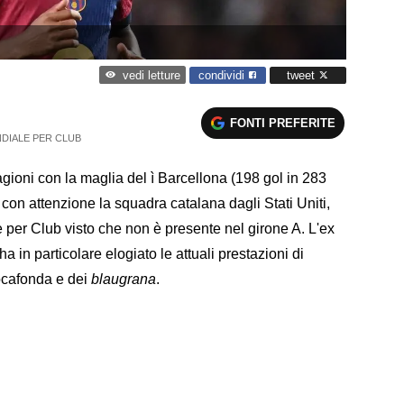
condividi
tweet
vedi letture
FONTI PREFERITE
DIALE PER CLUB
agioni con la maglia del ì Barcellona (198 gol in 283
 con attenzione la squadra catalana dagli Stati Uniti,
 per Club visto che non è presente nel girone A. L'ex
 in particolare elogiato le attuali prestazioni di
Rocafonda e dei
blaugrana
.