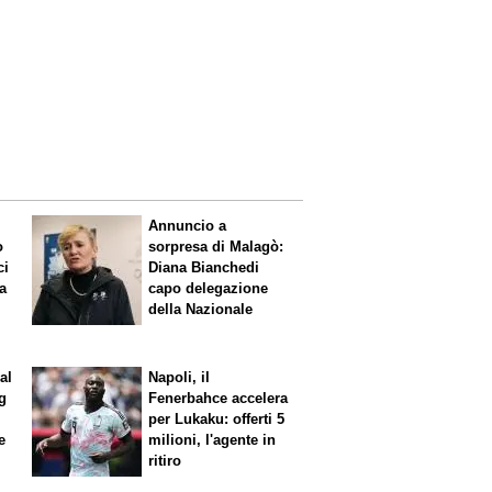
Annuncio a
o
sorpresa di Malagò:
ci
Diana Bianchedi
a
capo delegazione
della Nazionale
al
Napoli, il
g
Fenerbahce accelera
per Lukaku: offerti 5
e
milioni, l'agente in
ritiro