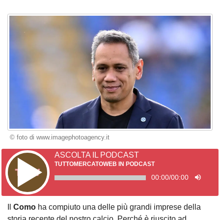
© foto di www.imagephotoagency.it
ASCOLTA IL PODCAST
TUTTOMERCATOWEB IN PODCAST
00:00
/
00:00
Il
Como
ha compiuto una delle più grandi imprese della
storia recente del nostro calcio. Perché è riuscito ad