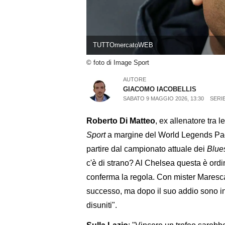
TUTTOmercatoWEB
© foto di Image Sport
AUTORE
GIACOMO IACOBELLIS
SABATO 9 MAGGIO 2026, 13:30
SERIE
Roberto Di Matteo
, ex allenatore tra 
Sport
a margine del World Legends Pade
partire dal campionato attuale dei
Blue
c'è di strano? Al Chelsea questa è ord
conferma la regola. Con mister Maresc
successo, ma dopo il suo addio sono ini
disuniti".