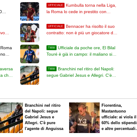
Kumbulla torna nella Liga,
UFFICIALE
0
la Roma lo cede in prestito con
ati
diritto al Rayo Vallecano
Bennacer ha risolto il suo
UFFICIALE
ivo
contratto: non è più un giocatore del
hi
Milan
a Roma
Ufficiale da poche ore, El Bilal
TMW
ono
Touré è già in campo: il maliano si
allena con il Parma
raversa
Branchini nel ritiro del Napoli:
TMW
ra che
segue Gabriel Jesus e Allegri. C'è
pure l'agente di Anguissa
Branchini nel ritiro
Fiorentina,
del Napoli: segue
Mastantuono
Gabriel Jesus e
ufficiale: ai viola il
Allegri. C'è pure
60% dello stipend
l'agente di Anguissa
e altre percentuali
legate ai risultati