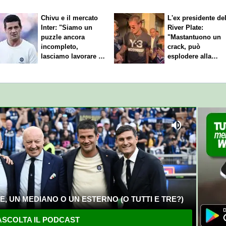
Chivu e il mercato
L'ex presidente de
Inter: "Siamo un
River Plate:
puzzle ancora
"Mastantuono un
incompleto,
crack, può
lasciamo lavorare i
esplodere alla
nostri direttori"
Fiorentina"
, UN MEDIANO O UN ESTERNO (O TUTTI E TRE?)
SCOLTA IL PODCAST