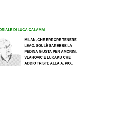
ORIALE DI LUCA CALAMAI
MILAN, CHE ERRORE TENERE
LEAO. SOULÈ SAREBBE LA
PEDINA GIUSTA PER AMORIM.
VLAHOVIC E LUKAKU CHE
ADDIO TRISTE ALLA A. PIO
ESPOSITO PUÒ SPOSTARE IL
VALORE DELL’INTER. COSA
CHIEDO A ZOLA