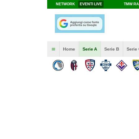
NETWORK
EVENTI LIVE
TMW RA
Home
Serie A
Serie B
Serie