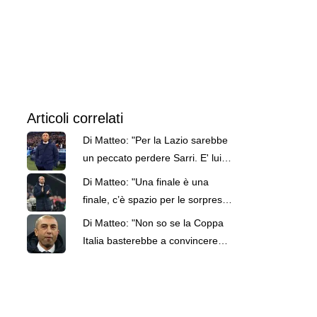
Articoli correlati
Di Matteo: "Per la Lazio sarebbe
un peccato perdere Sarri. E' lui il
valore aggiunto"
Di Matteo: "Una finale è una
finale, c’è spazio per le sorprese.
E Motta? Davvero niente male"
Di Matteo: "Non so se la Coppa
Italia basterebbe a convincere
Sarri a restare alla Lazio"