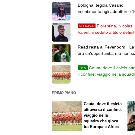
Bologna, tegola Casale:
risentimento agli adduttori e 1
giorni di allenamenti differenzi
Fiorentina, Nicolas
UFFICIALE
Valentini ceduto a titolo definit
all'Alaves: l'annuncio dei basc
Read resta al Feyenoord: "L
era un'opportunità, ma non s
nemmeno deluso"
Ceuta, dove il calcio att
TMW
il confine: viaggio nella squad
gioca tra Europa e Africa
PRIMO PIANO
Ceuta, dove il calcio
attraversa il confine:
viaggio nella
squadra che gioca
tra Europa e Africa