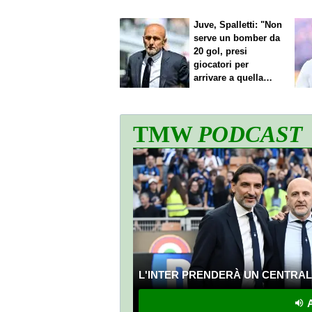
Juve, Spalletti: "Non
serve un bomber da
20 gol, presi
giocatori per
arrivare a quella
cifra"
TMW
PODCAST
L'INTER PRENDERÀ UN CENTRALE
A