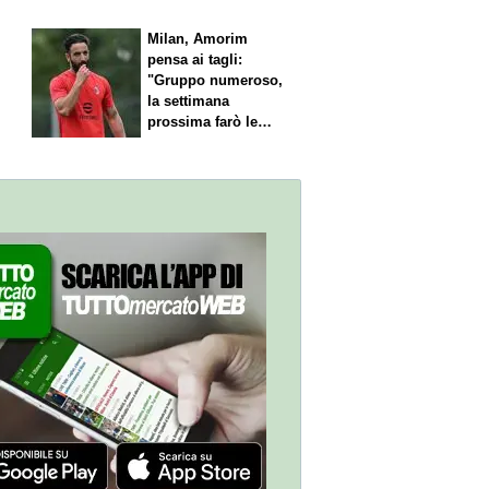
l
Milan, Amorim
pensa ai tagli:
"Gruppo numeroso,
la settimana
prossima farò le
scelte"