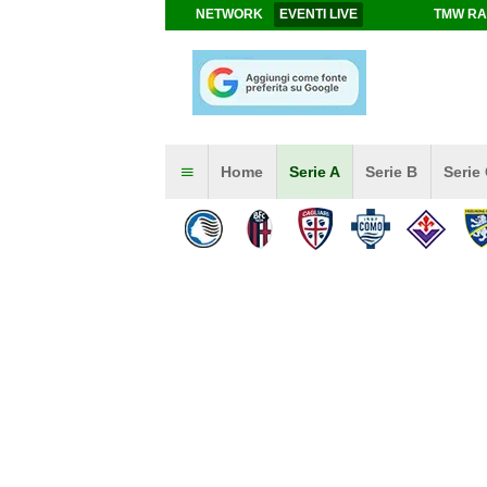
NETWORK
EVENTI LIVE
TMW RA
Home
Serie A
Serie B
Serie