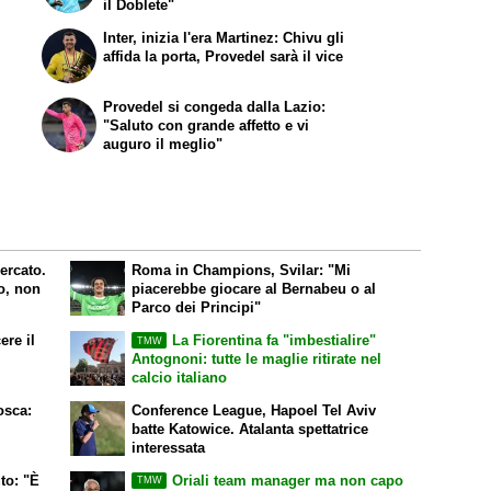
il Doblete"
Inter, inizia l'era Martinez: Chivu gli
affida la porta, Provedel sarà il vice
Provedel si congeda dalla Lazio:
"Saluto con grande affetto e vi
auguro il meglio"
ercato.
Roma in Champions, Svilar: "Mi
o, non
piacerebbe giocare al Bernabeu o al
Parco dei Principi"
ere il
La Fiorentina fa "imbestialire"
TMW
Antognoni: tutte le maglie ritirate nel
calcio italiano
osca:
Conference League, Hapoel Tel Aviv
batte Katowice. Atalanta spettatrice
interessata
to: "È
Oriali team manager ma non capo
TMW