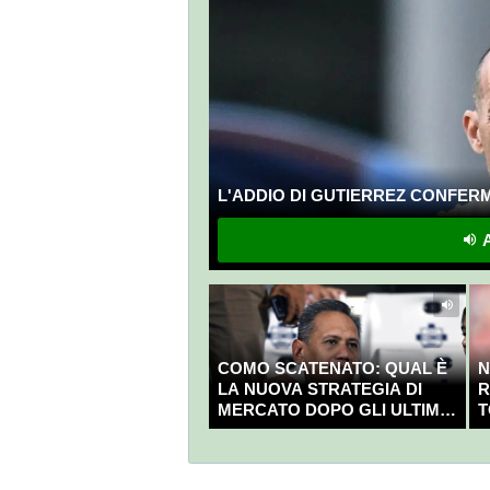
L'ADDIO DI GUTIERREZ CONFERMA
A
COMO SCATENATO: QUAL È
N
LA NUOVA STRATEGIA DI
R
MERCATO DOPO GLI ULTIMI
T
COLPI?
C