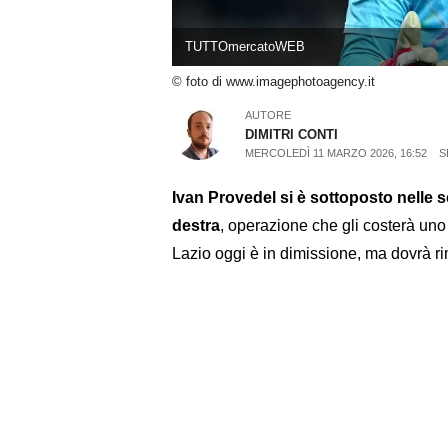
TUTTOmercatoWEB
© foto di www.imagephotoagency.it
AUTORE
DIMITRI CONTI
MERCOLEDÌ 11 MARZO 2026, 16:52
S
Ivan Provedel si è sottoposto nelle s
destra
, operazione che gli costerà uno 
Lazio oggi è in dimissione, ma dovrà r