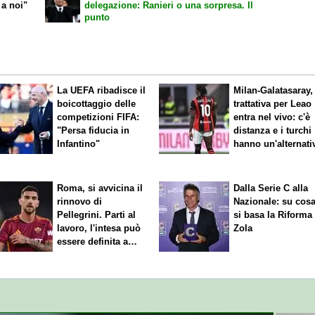
 a noi"
delegazione: Ranieri o una sorpresa. Il
punto
La UEFA ribadisce il
Milan-Galatasaray,
boicottaggio delle
trattativa per Leao
competizioni FIFA:
entra nel vivo: c'è
"Persa fiducia in
distanza e i turchi
Infantino"
hanno un'alternati
Roma, si avvicina il
Dalla Serie C alla
rinnovo di
Nazionale: su cos
Pellegrini. Parti al
si basa la Riforma
lavoro, l'intesa può
Zola
essere definita a
breve