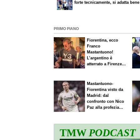
forte tecnicamente, si adatta bene
PRIMO PIANO
Fiorentina, ecco
Franco
Mastantuono!
L’argentino è
atterrato a Firenze,
entusiasmo viola
Mastantuono-
Fiorentina visto da
Madrid: dal
confronto con Nico
Paz alla profezia
sulla Serie A
TMW
PODCAST