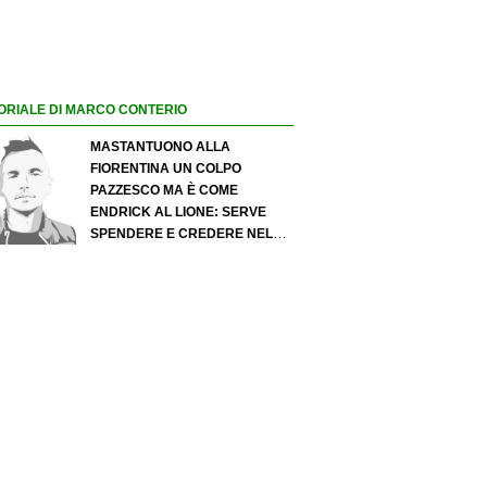
ORIALE DI MARCO CONTERIO
MASTANTUONO ALLA
FIORENTINA UN COLPO
PAZZESCO MA È COME
ENDRICK AL LIONE: SERVE
SPENDERE E CREDERE NELLO
SCOUTING PER I MIGLIORI
TALENTI. GIOVANI ITALIANI:
ATTENZIONE PERCHÉ
QUALCOSA STA CAMBIANDO
DAVVERO