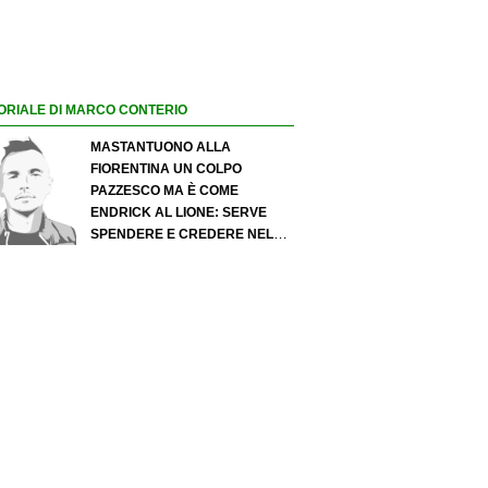
ORIALE DI MARCO CONTERIO
MASTANTUONO ALLA
FIORENTINA UN COLPO
PAZZESCO MA È COME
ENDRICK AL LIONE: SERVE
SPENDERE E CREDERE NELLO
SCOUTING PER I MIGLIORI
TALENTI. GIOVANI ITALIANI:
ATTENZIONE PERCHÉ
QUALCOSA STA CAMBIANDO
DAVVERO