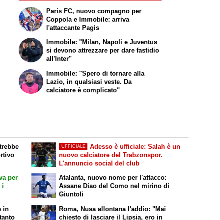
Paris FC, nuovo compagno per
Coppola e Immobile: arriva
l'attaccante Pagis
Immobile: "Milan, Napoli e Juventus
si devono attrezzare per dare fastidio
all'Inter"
Immobile: "Spero di tornare alla
Lazio, in qualsiasi veste. Da
calciatore è complicato"
otrebbe
Adesso è ufficiale: Salah è un
UFFICIALE
rtivo
nuovo calciatore del Trabzonspor.
L'annuncio social del club
iva per
Atalanta, nuovo nome per l'attacco:
 i
Assane Diao del Como nel mirino di
Giuntoli
 in
Roma, Nusa allontana l'addio: "Mai
tanto
chiesto di lasciare il Lipsia, ero in