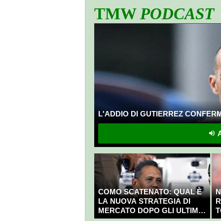
TMW
PODCAST
L'ADDIO DI GUTIERREZ CONFERMA
A
COMO SCATENATO: QUAL È
N
LA NUOVA STRATEGIA DI
R
MERCATO DOPO GLI ULTIMI
T
COLPI?
C