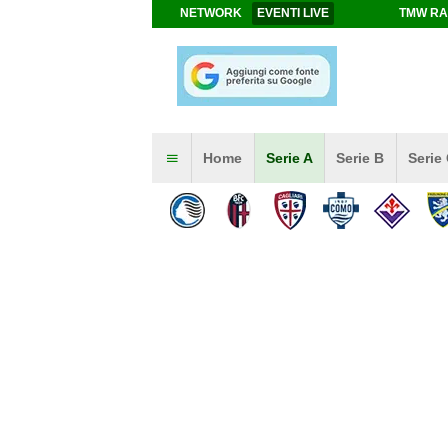
NETWORK
EVENTI LIVE
TMW RA
Home
Serie A
Serie B
Serie