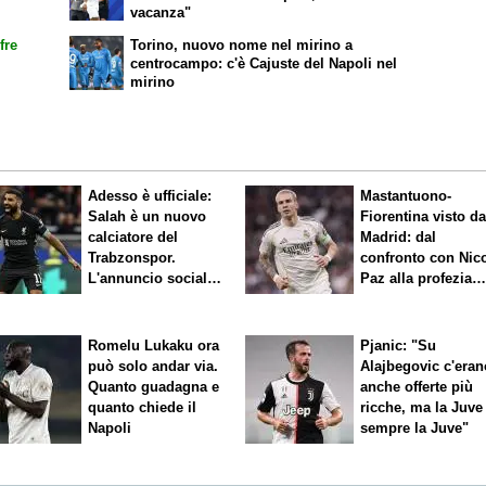
vacanza"
fre
Torino, nuovo nome nel mirino a
centrocampo: c'è Cajuste del Napoli nel
mirino
Adesso è ufficiale:
Mastantuono-
Salah è un nuovo
Fiorentina visto d
calciatore del
Madrid: dal
Trabzonspor.
confronto con Nic
L'annuncio social
Paz alla profezia
del club
sulla Serie A
Romelu Lukaku ora
Pjanic: "Su
può solo andar via.
Alajbegovic c'eran
Quanto guadagna e
anche offerte più
quanto chiede il
ricche, ma la Juve
Napoli
sempre la Juve"