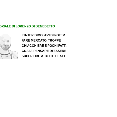
ORIALE DI LORENZO DI BENEDETTO
L'INTER DIMOSTRI DI POTER
FARE MERCATO. TROPPE
CHIACCHIERE E POCHI FATTI:
GUAI A PENSARE DI ESSERE
SUPERIORE A TUTTE LE ALTRE
A PRESCINDERE. JUVE, IL
PORTIERE PUÒ DIVENTARE UN
"PROBLEMA". MILAN-LEAO,
SERVE UNA DECISIONE NETTA