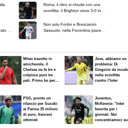
lla
Roma, il ritiro si chiude con una
sconfitta: il Brighton vince 3-0 in
amichevole
Non solo Fortini e Brescianini.
ato in
Sassuolo, nella Fiorentina piace
anche Fabbian
Milan travolto in
Juve, abbiamo un
amichevole, il
problema: Di
Chelsea ne fa tre e
Gregorio da incub
colpisce pure tre
nella sconfitta
pali. Primo ko per
contro l’Inter
Amorim
PSG, pronto un
Juventus,
rilancio per Suzuki:
McKennie: "Inter
al Parma 35 milioni
favorita per i
di euro, francesi
giornali. Noi
ottimisti
concentriamoci su
nostro gioco"