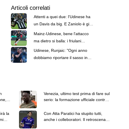
Articoli correlati
Attenti a quei due: l'Udinese ha
un Davis da big. E Zaniolo è già
ritrovato
Mainz-Udinese, bene l'attacco
ma dietro si balla: i friulani
pareggiano 3-3 con Davis e
Udinese, Runjaic: "Ogni anno
Zaniolo
dobbiamo riportare il sasso in
cima alla montagna. Zaniolo? Mi
aspetto ancora di più"
n
Venezia, ultimo test prima di fare sul
one,
serio: la formazione ufficiale contro il
Brest
irà la
Con Atta Paratici ha stupito tutti,
mi
anche i colleboratori. Il retroscena:
"Come ca**o lo prendiamo?"