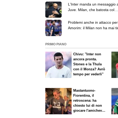
L'Inter manda un messaggio a
Juve. Milan, che batosta col
Chelsea: le top news delle 18
Problemi anche in attacco per
Amorim: il Milan non ha mai tir
porta contro il Chelsea
PRIMO PIANO
Chivu: "Inter non
ancora pronta.
Stones e la Thula
con il Monza? Avrò
tempo per vederli"
Mastantuono-
Fiorentina, il
retroscena: ha
chiesto lui di non
giocare l'amichevole
di sabato