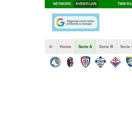
NETWORK
EVENTI LIVE
TMW RA
Home
Serie A
Serie B
Serie