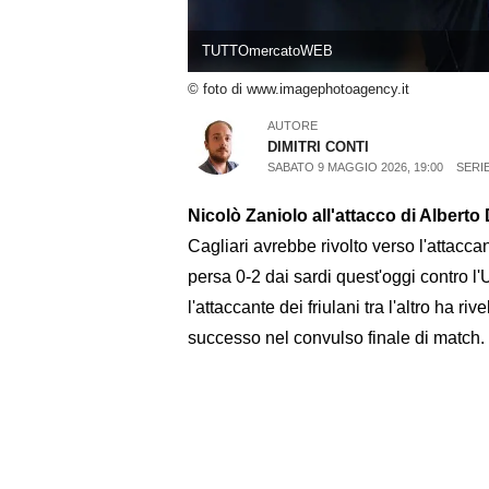
TUTTOmercatoWEB
© foto di www.imagephotoagency.it
AUTORE
DIMITRI CONTI
SABATO 9 MAGGIO 2026, 19:00
SERIE
Nicolò Zaniolo all'attacco di Albert
Cagliari avrebbe rivolto verso l'attacca
persa 0-2 dai sardi quest'oggi contro l'
l'attaccante dei friulani tra l'altro ha ri
successo nel convulso finale di match.