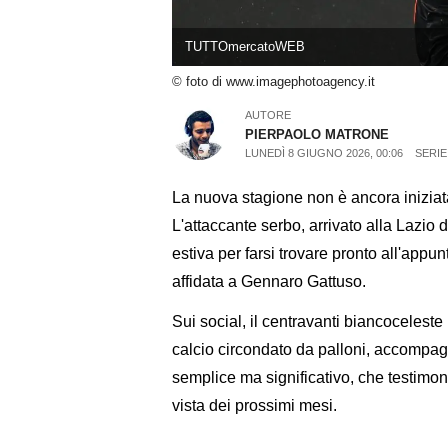
TUTTOmercatoWEB
© foto di www.imagephotoagency.it
AUTORE
PIERPAOLO MATRONE
LUNEDÌ 8 GIUGNO 2026, 00:06
SERIE
La nuova stagione non è ancora inizia
L'attaccante serbo, arrivato alla Lazio 
estiva per farsi trovare pronto all'appun
affidata a Gennaro Gattuso.
Sui social, il centravanti biancocelest
calcio circondato da palloni, accomp
semplice ma significativo, che testimoni
vista dei prossimi mesi.