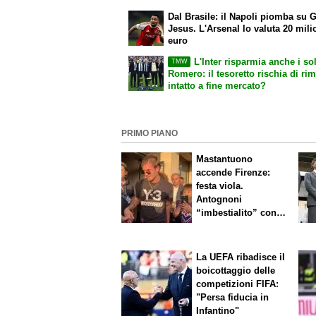
Dal Brasile: il Napoli piomba su G
Jesus. L'Arsenal lo valuta 20 mili
euro
L'Inter risparmia anche i sol
TMW
Romero: il tesoretto rischia di ri
intatto a fine mercato?
PRIMO PIANO
Mastantuono
accende Firenze:
festa viola.
Antognoni
“imbestialito” con
Commisso
La UEFA ribadisce il
boicottaggio delle
competizioni FIFA:
"Persa fiducia in
Infantino"