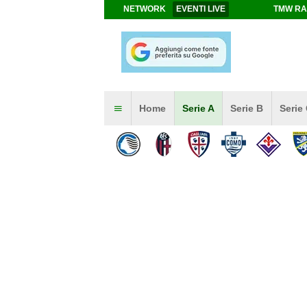
NETWORK
EVENTI LIVE
TMW RA
Home
Serie A
Serie B
Serie