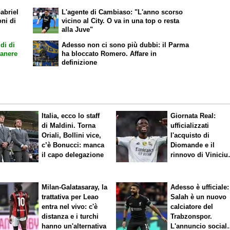
abriel
L'agente di Cambiaso: "L'anno scorso
oni di
vicino al City. O va in una top o resta
alla Juve"
di di
Adesso non ci sono più dubbi: il Parma
manere
ha bloccato Romero. Affare in
definizione
Italia, ecco lo staff
Giornata Real:
di Maldini. Torna
ufficializzati
Oriali, Bollini vice,
l'acquisto di
c’è Bonucci: manca
Diomande e il
il capo delegazione
rinnovo di Viniciu
Sfuma Rodri
Milan-Galatasaray, la
Adesso è ufficiale:
trattativa per Leao
Salah è un nuovo
entra nel vivo: c'è
calciatore del
distanza e i turchi
Trabzonspor.
hanno un'alternativa
L'annuncio social