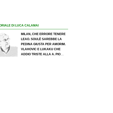
ORIALE DI LUCA CALAMAI
MILAN, CHE ERRORE TENERE
LEAO. SOULÈ SAREBBE LA
PEDINA GIUSTA PER AMORIM.
VLAHOVIC E LUKAKU CHE
ADDIO TRISTE ALLA A. PIO
ESPOSITO PUÒ SPOSTARE IL
VALORE DELL’INTER. COSA
CHIEDO A ZOLA