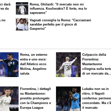
ci darà
Roma, Ghilardi: "Il mercato non mi
rse da
influenza. Koulierakis? È forte, ma lo
sapevamo"
a no
Vagnati consiglia la Roma: "Cacciamani
sarebbe perfetto per il gioco di
Gasperini"
Roma, un esterno
Colpaccio della
entra e uno esce:
Fiorentina:
dall'Atletico ecco
Mastantuono
Molina, Angelino
ciliegina sulla tort
saluta
di un mercato da
sogno
Fiorentina, i dettagli
Lukaku non va in
su Mastantuono:
ritiro, il Napoli
prestito prolungato
conferma: permes
con la Champions o
concordato. Ma c'
Europa League
il mercato