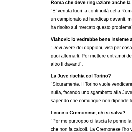
Roma che deve ringraziare anche la
"E' venuta fuori la continuità della Ro
un campionato ad handicap davanti, ma 
ha risolto sul mercato questo problema
Vlahovic lo vedrebbe bene insieme 
"Devi avere dei doppioni, visti per co
puoi alternarli. Per mettere entrambi d
altro lì davanti".
La Juve rischia col Torino?
"Sicuramente. Il Torino vuole vendicar
nulla, facendo uno sgambetto alla Juve.
sapendo che comunque non dipende tut
Lecce o Cremonese, chi si salva?
"Per me purtroppo ci lascia le penne l
che non fa calcoli. La Cremonese l'ho v