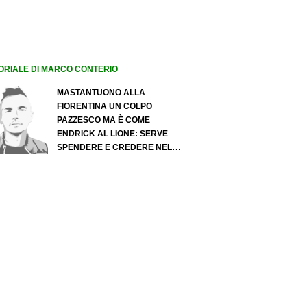
ORIALE DI MARCO CONTERIO
MASTANTUONO ALLA
FIORENTINA UN COLPO
PAZZESCO MA È COME
ENDRICK AL LIONE: SERVE
SPENDERE E CREDERE NELLO
SCOUTING PER I MIGLIORI
TALENTI. GIOVANI ITALIANI:
ATTENZIONE PERCHÉ
QUALCOSA STA CAMBIANDO
DAVVERO