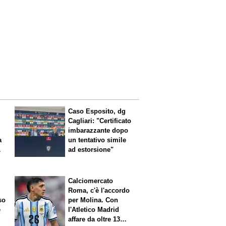
Caso Esposito, dg
Cagliari: "Certificato
imbarazzante dopo
a
un tentativo simile
ad estorsione"
Calciomercato
Roma, c'è l'accordo
so
per Molina. Con
è
l'Atletico Madrid
affare da oltre 13