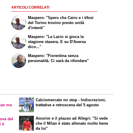
ARTICOLI CORRELATI
Maspero: "Spero che Cairo e i tifosi
del Torino trovino presto unità
d'intenti"
Maspero: "La Lazio si gioca la
stagione stasera. E su D'Aversa
dico..."
Maspero: "Fiorentina senza
personalità. Ci sarà da rifondare"
Calciomercato
no stop - Indiscrezioni,
ilan ma
trattative e retroscena del 5 agosto
Amorim e il plauso ad Allegri: "Si vede
rova del
che il Milan è stato allenato molto bene
i è
da lui"