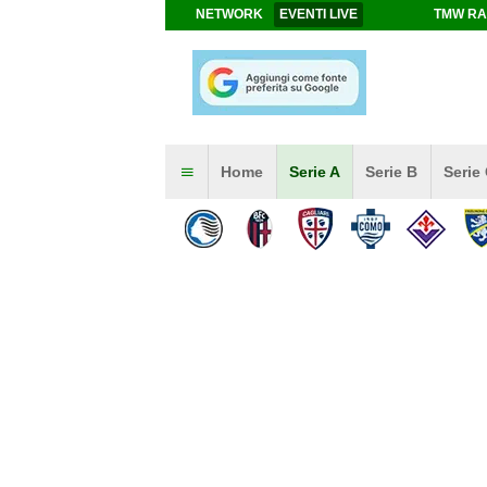
NETWORK
EVENTI LIVE
TMW RA
Home
Serie A
Serie B
Serie