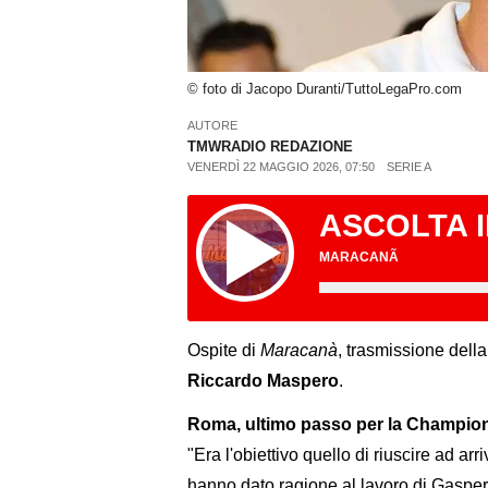
© foto di Jacopo Duranti/TuttoLegaPro.com
AUTORE
TMWRADIO REDAZIONE
VENERDÌ 22 MAGGIO 2026, 07:50
SERIE A
ASCOLTA 
MARACANÃ
Ospite di
Maracanà
, trasmissione della
Riccardo Maspero
.
Roma, ultimo passo per la Champion
"Era l'obiettivo quello di riuscire ad arr
hanno dato ragione al lavoro di Gasper