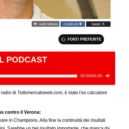
condividi
tweet
vedi letture
FONTI PREFERITE
IL PODCAST
00:00
/
00:00
 radio di
Tuttomercatoweb.com
, è stato l'ex calciatore
s contro il Verona:
ivare in Champions. Alla fine la continuità dei risultati
ini. Sarebbe un bel risultato importante, che manca da