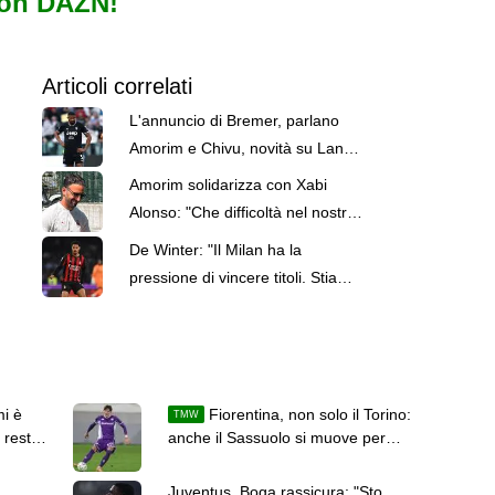
con DAZN!
Articoli correlati
L'annuncio di Bremer, parlano
Amorim e Chivu, novità su Lang:
le top news delle 13
Amorim solidarizza con Xabi
Alonso: "Che difficoltà nel nostro
ultimo lavoro"
De Winter: "Il Milan ha la
pressione di vincere titoli. Stiamo
lavorando per questo"
mi è
Fiorentina, non solo il Torino:
TMW
 resta
anche il Sassuolo si muove per
Fortini
Juventus, Boga rassicura: "Sto