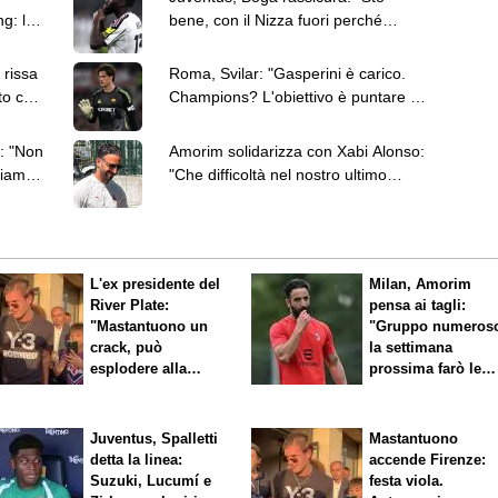
g: le
bene, con il Nizza fuori perché
avevo le vertigini"
rissa
Roma, Svilar: "Gasperini è carico.
to che
Champions? L'obiettivo è puntare a
passare il turno"
o: "Non
Amorim solidarizza con Xabi Alonso:
siamo
"Che difficoltà nel nostro ultimo
lavoro"
L'ex presidente del
Milan, Amorim
River Plate:
pensa ai tagli:
"Mastantuono un
"Gruppo numeros
crack, può
la settimana
esplodere alla
prossima farò le
Fiorentina"
scelte"
Juventus, Spalletti
Mastantuono
detta la linea:
accende Firenze:
Suzuki, Lucumí e
festa viola.