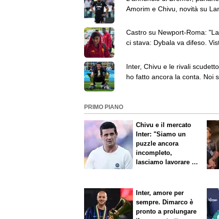
Amorim e Chivu, novità su Lan
top news delle 13
Castro su Newport-Roma: "La 
ci stava: Dybala va difeso. Vis
unione?"
Inter, Chivu e le rivali scudett
ho fatto ancora la conta. Noi 
quelli da battere"
PRIMO PIANO
Chivu e il mercato
Inter: "Siamo un
puzzle ancora
incompleto,
lasciamo lavorare i
nostri direttori"
Inter, amore per
sempre. Dimarco è
pronto a prolungare