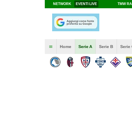
NETWORK
EVENTI LIVE
TMW RA
Home
Serie A
Serie B
Serie