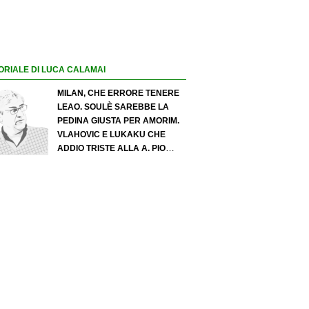
ORIALE DI LUCA CALAMAI
MILAN, CHE ERRORE TENERE
LEAO. SOULÈ SAREBBE LA
PEDINA GIUSTA PER AMORIM.
VLAHOVIC E LUKAKU CHE
ADDIO TRISTE ALLA A. PIO
ESPOSITO PUÒ SPOSTARE IL
VALORE DELL’INTER. COSA
CHIEDO A ZOLA