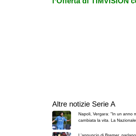
l’Offerta di TIMVISION 
Altre notizie Serie A
Napoli, Vergara: "In un anno 
cambiata la vita. La Nazionale
un sogno"
L'annuncio di Bremer, parlano