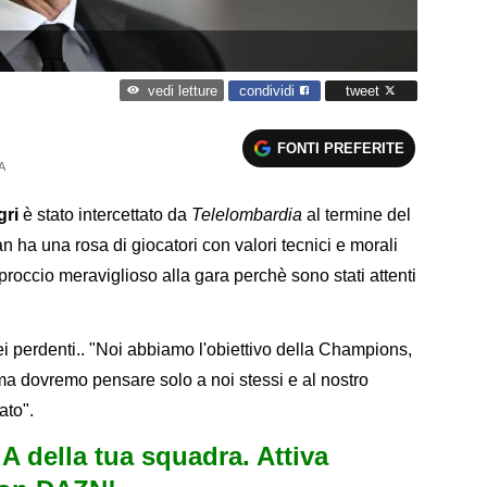
condividi
tweet
vedi letture
FONTI PREFERITE
A
gri
è stato intercettato da
Telelombardia
al termine del
an ha una rosa di giocatori con valori tecnici e morali
proccio meraviglioso alla gara perchè sono stati attenti
ei perdenti.. "Noi abbiamo l'obiettivo della Champions,
ma dovremo pensare solo a noi stessi e al nostro
ato".
e A della tua squadra. Attiva