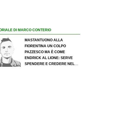
ORIALE DI MARCO CONTERIO
MASTANTUONO ALLA
FIORENTINA UN COLPO
PAZZESCO MA È COME
ENDRICK AL LIONE: SERVE
SPENDERE E CREDERE NELLO
SCOUTING PER I MIGLIORI
TALENTI. GIOVANI ITALIANI:
ATTENZIONE PERCHÉ
QUALCOSA STA CAMBIANDO
DAVVERO