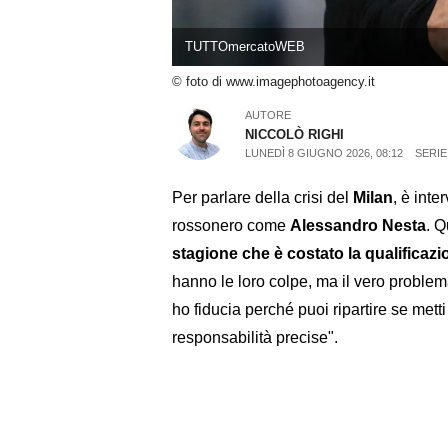
TUTTOmercatoWEB
© foto di www.imagephotoagency.it
AUTORE
NICCOLÒ RIGHI
LUNEDÌ 8 GIUGNO 2026, 08:12
SERIE
Per parlare della crisi del
Milan
, è int
rossonero come
Alessandro Nesta
. Q
stagione che è costato la qualifica
hanno le loro colpe, ma il vero problem
ho fiducia perché puoi ripartire se mett
responsabilità precise".