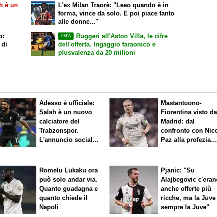
h è un
L'ex Milan Traorè: "Leao quando è in
.
forma, vince da solo. E poi piace tanto
alle donne..."
o:
Ruggeri all'Aston Villa, le cifre
TMW
 di
dell'offerta. Ingaggio faraonico e
plusvalenza da 20 milioni
Adesso è ufficiale:
Mastantuono-
Salah è un nuovo
Fiorentina visto d
calciatore del
Madrid: dal
Trabzonspor.
confronto con Nic
L'annuncio social
Paz alla profezia
del club
sulla Serie A
Romelu Lukaku ora
Pjanic: "Su
può solo andar via.
Alajbegovic c'eran
Quanto guadagna e
anche offerte più
quanto chiede il
ricche, ma la Juve
Napoli
sempre la Juve"