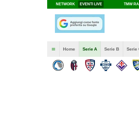
NETWORK
EVENTI LIVE
TMW RA
Home
Serie A
Serie B
Serie