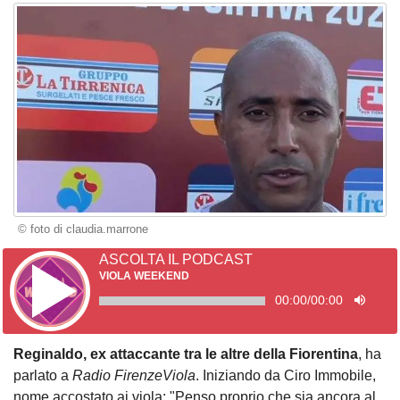
© foto di claudia.marrone
ASCOLTA IL PODCAST
VIOLA WEEKEND
00:00
/
00:00
Reginaldo, ex attaccante tra le altre della Fiorentina
, ha
parlato a
Radio FirenzeViola
. Iniziando da Ciro Immobile,
nome accostato ai viola: "Penso proprio che sia ancora al