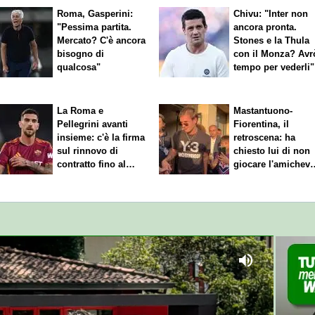
Roma, Gasperini:
Chivu: "Inter non
"Pessima partita.
ancora pronta.
Mercato? C'è ancora
Stones e la Thula
bisogno di
con il Monza? Avr
qualcosa"
tempo per vederli"
La Roma e
Mastantuono-
Pellegrini avanti
Fiorentina, il
insieme: c'è la firma
retroscena: ha
sul rinnovo di
chiesto lui di non
contratto fino al
giocare l'amichevo
2027
di sabato