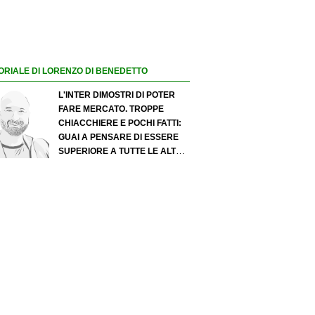
ORIALE DI LORENZO DI BENEDETTO
L'INTER DIMOSTRI DI POTER
FARE MERCATO. TROPPE
CHIACCHIERE E POCHI FATTI:
GUAI A PENSARE DI ESSERE
SUPERIORE A TUTTE LE ALTRE
A PRESCINDERE. JUVE, IL
PORTIERE PUÒ DIVENTARE UN
"PROBLEMA". MILAN-LEAO,
SERVE UNA DECISIONE NETTA