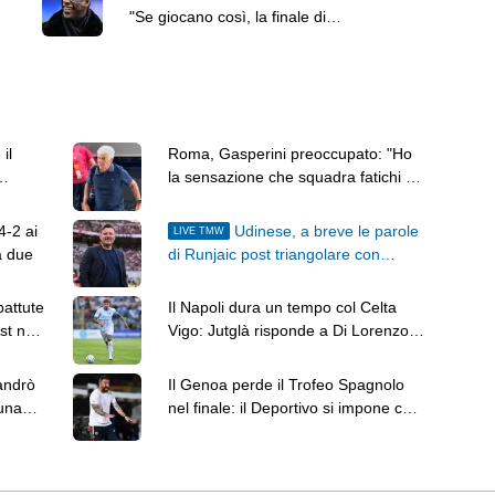
"Se giocano così, la finale di
Champions la vince l'Arsenal"
il
Roma, Gasperini preoccupato: "Ho
la sensazione che squadra fatichi a
riattaccare la spina"
4-2 ai
Udinese, a breve le parole
LIVE TMW
a due
di Runjaic post triangolare con
Barcellona e Nottingham
battute
Il Napoli dura un tempo col Celta
st nel
Vigo: Jutglà risponde a Di Lorenzo, il
test termina 1-1
andrò
Il Genoa perde il Trofeo Spagnolo
 una
nel finale: il Deportivo si impone con
Sanchez Rey