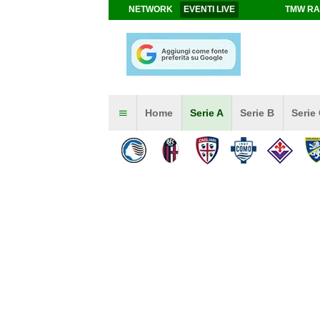
NETWORK
EVENTI LIVE
TMW RA
Home
Serie A
Serie B
Serie