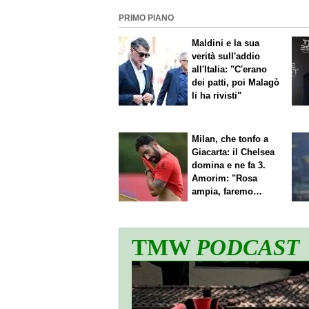
PRIMO PIANO
Maldini e la sua
verità sull'addio
all'Italia: "C'erano
dei patti, poi Malagò
li ha rivisti"
Milan, che tonfo a
Giacarta: il Chelsea
domina e ne fa 3.
Amorim: "Rosa
ampia, faremo
scelte"
TMW
PODCAST