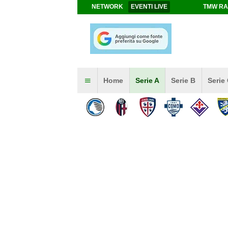
NETWORK
EVENTI LIVE
TMW RA
Home
Serie A
Serie B
Serie