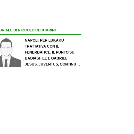
ORIALE DI NICCOLÒ CECCARINI
NAPOLI, PER LUKAKU
TRATTATIVA CON IL
FENERBAHCE. IL PUNTO SU
BADIASHILE E GABRIEL
JESUS. JUVENTUS, CONTINUA
IL PRESSING SU LUKUMI E IN
ATTACCO SI INSISTE PER
ZIRKZEE. PER SUZUKI
OFFERTA DA 35 MILIONI DEL
PSG