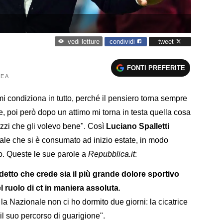
condividi
tweet
vedi letture
FONTI PREFERITE
E A
mi condiziona in tutto, perché il pensiero torna sempre
ce, poi però dopo un attimo mi torna in testa quella cosa
gazzi che gli volevo bene". Così
Luciano Spalletti
nale che si è consumato ad inizio estate, in modo
io. Queste le sue parole a
Repubblica.it
:
detto che crede sia il più grande dolore sportivo
el ruolo di ct in maniera assoluta
.
a Nazionale non ci ho dormito due giorni: la cicatrice
l suo percorso di guarigione".