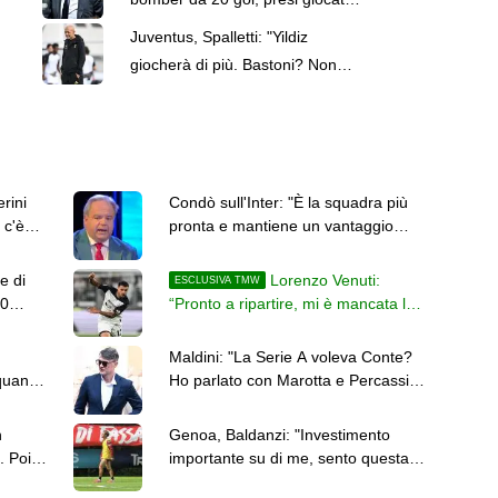
per arrivare a quella cifra"
Juventus, Spalletti: "Yildiz
giocherà di più. Bastoni? Non
abbiamo creato strascichi"
rini
Condò sull'Inter: "È la squadra più
 c'è
pronta e mantiene un vantaggio
sulle rivali"
e di
Lorenzo Venuti:
ESCLUSIVA TMW
50
“Pronto a ripartire, mi è mancata la
terra sotto i piedi con l’infortunio”
Maldini: "La Serie A voleva Conte?
quanto
Ho parlato con Marotta e Percassi,
nessun nome"
n
Genoa, Baldanzi: "Investimento
. Poi
importante su di me, sento questa
responsabilità"