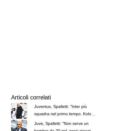
Articoli correlati
Juventus, Spalletti: "Inter più
squadra nel primo tempo. Kolo
Muani e Alajbegovic sono forti"
Juve, Spalletti: "Non serve un
bomber da 20 gol, presi giocatori