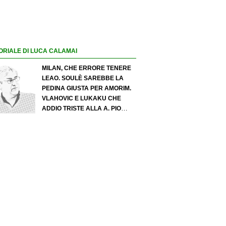
ORIALE DI LUCA CALAMAI
MILAN, CHE ERRORE TENERE
LEAO. SOULÈ SAREBBE LA
PEDINA GIUSTA PER AMORIM.
VLAHOVIC E LUKAKU CHE
ADDIO TRISTE ALLA A. PIO
ESPOSITO PUÒ SPOSTARE IL
VALORE DELL’INTER. COSA
CHIEDO A ZOLA