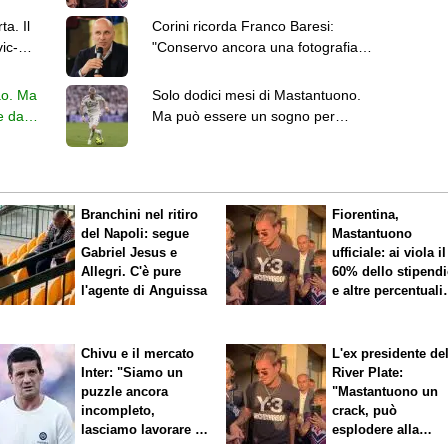
ai risultati
a. Il
Corini ricorda Franco Baresi:
ic-
"Conservo ancora una fotografia
con lui..."
ao. Ma
Solo dodici mesi di Mastantuono.
e da
Ma può essere un sogno per
Firenze come Portillo?
Branchini nel ritiro
Fiorentina,
del Napoli: segue
Mastantuono
Gabriel Jesus e
ufficiale: ai viola il
Allegri. C'è pure
60% dello stipend
l'agente di Anguissa
e altre percentuali
legate ai risultati
Chivu e il mercato
L'ex presidente de
Inter: "Siamo un
River Plate:
puzzle ancora
"Mastantuono un
incompleto,
crack, può
lasciamo lavorare i
esplodere alla