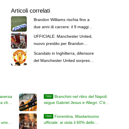
Articoli correlati
Brandon Williams rischia fino a
due anni di carcere: il 9 maggio
la sentenza
UFFICIALE: Manchester United,
nuovo prestito per Brandon
Williams: firma per l'Ipswich Town
Scandalo in Inghilterra, difensore
del Manchester United sorpreso
a fare uso di hippy crack
raversa
Branchini nel ritiro del Napoli:
TMW
ra che
segue Gabriel Jesus e Allegri. C'è
pure l'agente di Anguissa
Fiorentina, Mastantuono
TMW
e uno
ufficiale: ai viola il 60% dello
stipendio e altre percentuali legate