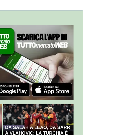
scelte"
DA SALAH A LEAO, DA SARR
A VLAHOVIC: LA TURCHIA È