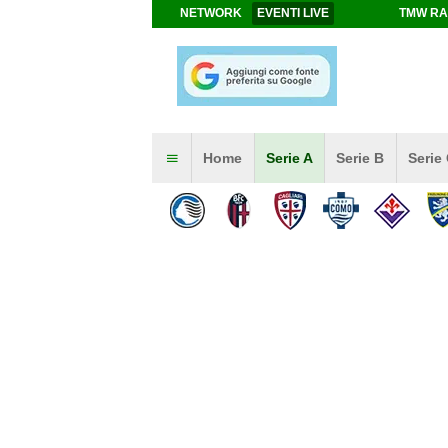
NETWORK
EVENTI LIVE
TMW RA
Home
Serie A
Serie B
Serie