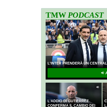
cifra"
TMW
PODCAST
L'INTER PRENDERÀ UN CENTRALE
A
L'ADDIO DI GUTIERREZ
C
CONFERMA IL CAMBIO DEI
L