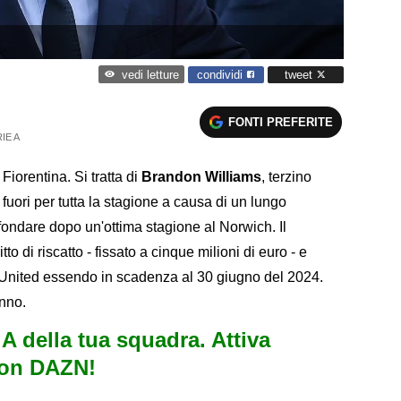
condividi
tweet
vedi letture
FONTI PREFERITE
IE A
Fiorentina. Si tratta di
Brandon Williams
, terzino
fuori per tutta la stagione a causa di un lungo
fondare dopo un'ottima stagione al Norwich. Il
tto di riscatto - fissato a cinque milioni di euro - e
United essendo in scadenza al 30 giugno del 2024.
anno.
e A della tua squadra. Attiva
con DAZN!