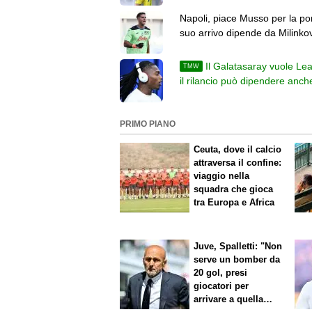
Napoli, piace Musso per la port
suo arrivo dipende da Milinkov
Savic
Il Galatasaray vuole Le
TMW
il rilancio può dipendere anch
una cessione
PRIMO PIANO
Ceuta, dove il calcio
attraversa il confine:
viaggio nella
squadra che gioca
tra Europa e Africa
Juve, Spalletti: "Non
serve un bomber da
20 gol, presi
giocatori per
arrivare a quella