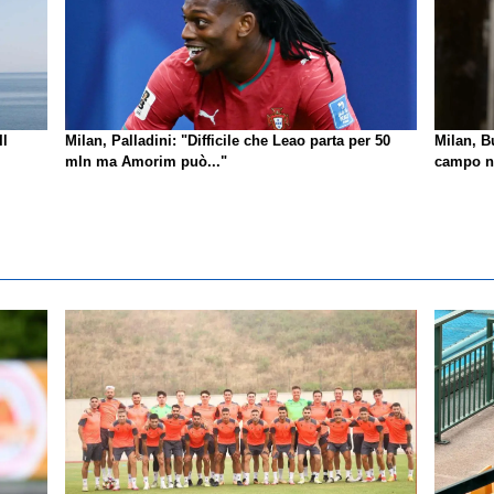
Il
Milan, Palladini: "Difficile che Leao parta per 50
Milan, B
mln ma Amorim può..."
campo no