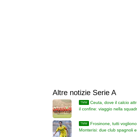
Altre notizie Serie A
Ceuta, dove il calcio att
TMW
il confine: viaggio nella squad
gioca tra Europa e Africa
Frosinone, tutti vogliono
TMW
Monterisi: due club spagnoli 
italiano sul difensore