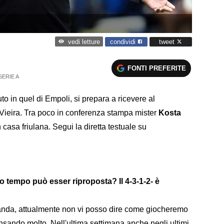
condividi
tweet
vedi letture
FONTI PREFERITE
SERIE A
uto in quel di Empoli, si prepara a ricevere al
Vieira. Tra poco in conferenza stampa mister
Kosta
n casa friulana. Segui la diretta testuale su
 tempo può esser riproposta? Il 4-3-1-2- è
nda, attualmente non vi posso dire come giocheremo
sando molto. Nell'ultima settimana anche negli ultimi