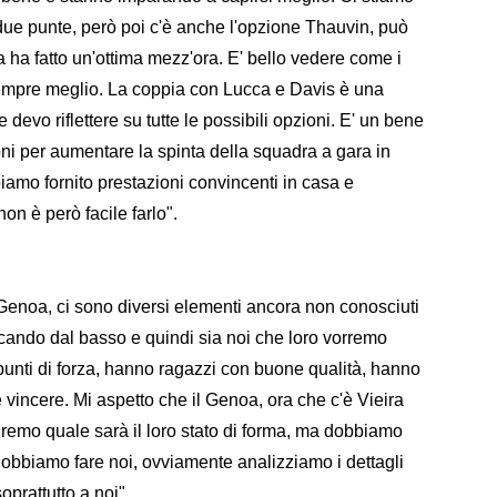
due punte, però poi c'è anche l'opzione Thauvin, può
a ha fatto un'ottima mezz'ora. E' bello vedere come i
sempre meglio. La coppia con Lucca e Davis è una
 devo riflettere su tutte le possibili opzioni. E' un bene
ni per aumentare la spinta della squadra a gara in
iamo fornito prestazioni convincenti in casa e
on è però facile farlo".
 Genoa, ci sono diversi elementi ancora non conosciuti
ocando dal basso e quindi sia noi che loro vorremo
punti di forza, hanno ragazzi con buone qualità, hanno
e vincere. Mi aspetto che il Genoa, ora che c'è Vieira
dremo quale sarà il loro stato di forma, ma dobbiamo
dobbiamo fare noi, ovviamente analizziamo i dettagli
prattutto a noi".