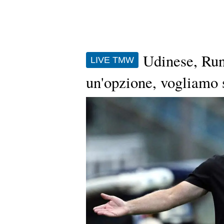
Udinese, Runj
LIVE TMW
un'opzione, vogliamo s