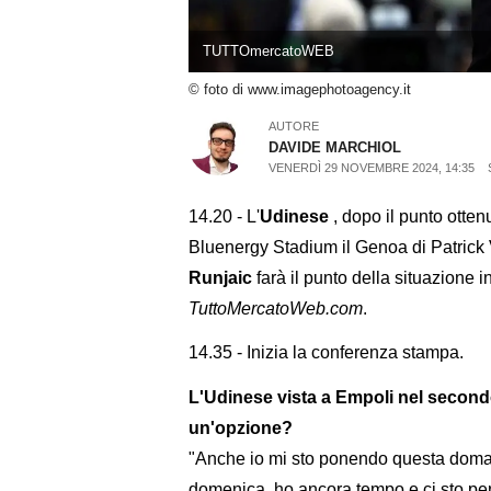
TUTTOmercatoWEB
© foto di www.imagephotoagency.it
AUTORE
DAVIDE MARCHIOL
VENERDÌ 29 NOVEMBRE 2024, 14:35
14.20 - L'
Udinese
, dopo il punto otten
Bluenergy Stadium il Genoa di Patrick 
Runjaic
farà il punto della situazione i
TuttoMercatoWeb.com
.
14.35 - Inizia la conferenza stampa.
L'Udinese vista a Empoli nel secondo
un'opzione?
"Anche io mi sto ponendo questa doma
domenica, ho ancora tempo e ci sto pen