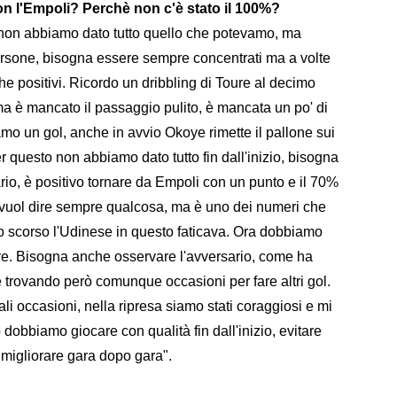
on l'Empoli? Perchè non c'è stato il 100%?
 non abbiamo dato tutto quello che potevamo, ma
persone, bisogna essere sempre concentrati ma a volte
che positivi. Ricordo un dribbling di Toure al decimo
ma è mancato il passaggio pulito, è mancata un po' di
mo un gol, anche in avvio Okoye rimette il pallone sui
r questo non abbiamo dato tutto fin dall'inizio, bisogna
rio, è positivo tornare da Empoli con un punto e il 70%
 vuol dire sempre qualcosa, ma è uno dei numeri che
o scorso l'Udinese in questo faticava. Ora dobbiamo
re. Bisogna anche osservare l'avversario, come ha
e trovando però comunque occasioni per fare altri gol.
li occasioni, nella ripresa siamo stati coraggiosi e mi
dobbiamo giocare con qualità fin dall'inizio, evitare
 migliorare gara dopo gara".