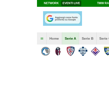
NETWORK
EVENTI LIVE
TMW RA
Home
Serie A
Serie B
Serie