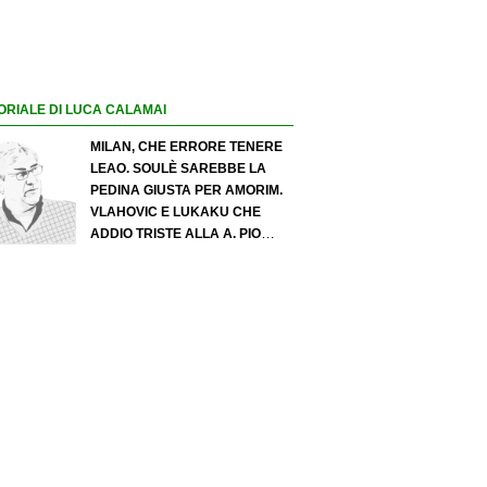
ORIALE DI LUCA CALAMAI
MILAN, CHE ERRORE TENERE
LEAO. SOULÈ SAREBBE LA
PEDINA GIUSTA PER AMORIM.
VLAHOVIC E LUKAKU CHE
ADDIO TRISTE ALLA A. PIO
ESPOSITO PUÒ SPOSTARE IL
VALORE DELL’INTER. COSA
CHIEDO A ZOLA