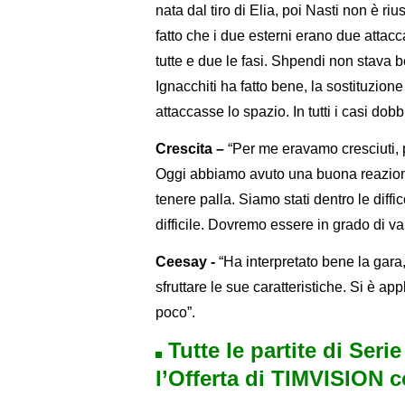
nata dal tiro di Elia, poi Nasti non è riu
fatto che i due esterni erano due attac
tutte e due le fasi. Shpendi non stava b
Ignacchiti ha fatto bene, la sostituzio
attaccasse lo spazio. In tutti i casi dob
Crescita –
“Per me eravamo cresciuti, 
Oggi abbiamo avuto una buona reazione
tenere palla. Siamo stati dentro le diff
difficile. Dovremo essere in grado di va
Ceesay -
“Ha interpretato bene la gara
sfruttare le sue caratteristiche. Si è ap
poco”.
Tutte le partite di Seri
l’Offerta di TIMVISION 