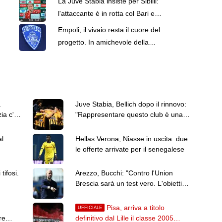
La Juve Stabia insiste per Sibilli:
l'attaccante è in rotta col Bari e
potrebbe partire
Empoli, il vivaio resta il cuore del
progetto. In amichevole della
prima squadra un 11 'fatto in
casa'
a
Juve Stabia, Bellich dopo il rinnovo:
ia c'è
"Rappresentare questo club è una
responsabilità"
al
Hellas Verona, Niasse in uscita: due
le offerte arrivate per il senegalese
tifosi.
Arezzo, Bucchi: "Contro l'Union
Brescia sarà un test vero. L'obiettivo
resta la salvezza"
Pisa, arriva a titolo
UFFICIALE
re
definitivo dal Lille il classe 2005