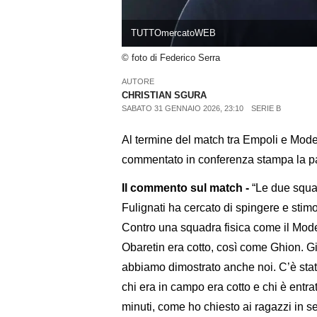
TUTTOmercatoWEB
© foto di Federico Serra
AUTORE
CHRISTIAN SGURA
SABATO 31 GENNAIO 2026, 23:10
SERIE B
Al termine del match tra Empoli e Mod
commentato in conferenza stampa la par
Il commento sul match -
“Le due squad
Fulignati ha cercato di spingere e stim
Contro una squadra fisica come il Mode
Obaretin era cotto, così come Ghion. Gi
abbiamo dimostrato anche noi. C’è stato
chi era in campo era cotto e chi è entr
minuti, come ho chiesto ai ragazzi in 