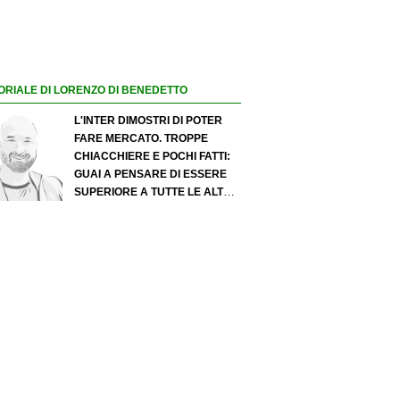
ORIALE DI LORENZO DI BENEDETTO
L'INTER DIMOSTRI DI POTER
FARE MERCATO. TROPPE
CHIACCHIERE E POCHI FATTI:
GUAI A PENSARE DI ESSERE
SUPERIORE A TUTTE LE ALTRE
A PRESCINDERE. JUVE, IL
PORTIERE PUÒ DIVENTARE UN
"PROBLEMA". MILAN-LEAO,
SERVE UNA DECISIONE NETTA