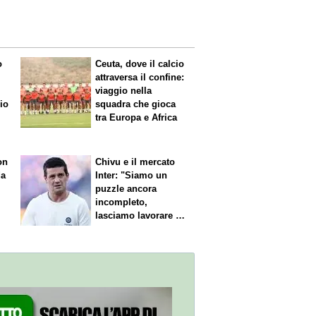
o
Ceuta, dove il calcio
attraversa il confine:
viaggio nella
mio
squadra che gioca
tra Europa e Africa
on
Chivu e il mercato
da
Inter: "Siamo un
puzzle ancora
incompleto,
lasciamo lavorare i
nostri direttori"