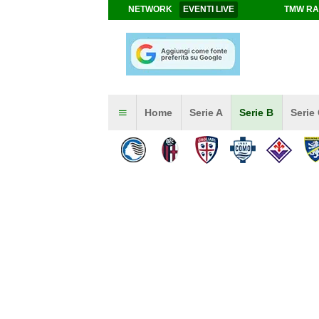
NETWORK
EVENTI LIVE
TMW RA
Home
Serie A
Serie B
Serie