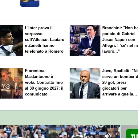
Ichem Ferrah
L'Inter prova il
Branchini: "Non h
sorpasso
parlato di Gabriel
sull'Atletico: Lautaro
Jesus-Napoli con
e Zanetti hanno
Allegri. I 'se' nel 
telefonato a Romero
lavoro..."
Fiorentina,
Juve, Spalletti: "N
Mastantuono è
serve un bomber 
viola. Contratto fino
20 gol, presi
al 30 giugno 2027: il
giocatori per
comunicato
arrivare a quella
cifra"