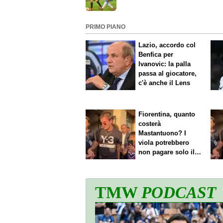
cose importanti"
PRIMO PIANO
Lazio, accordo col
Benfica per
Ivanovic: la palla
passa al giocatore,
c'è anche il Lens
Fiorentina, quanto
costerà
Mastantuono? I
viola potrebbero
non pagare solo il
60% dello stipendio
TMW
PODCAST