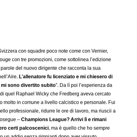
 Svizzera con squadre poco note come con Vernier,
rouge con tre promozioni, come sottolinea l’edizione
e parole del nuovo dirigente che racconta la sua
ell’Aïre.
L’allenatore fu licenziato e mi chiesero di
 mi sono divertito subito
”. Da lì poi l’esperienza da
a di quel Raphael Wicky che Fredberg aveva cercato
molto in comune a livello calcistico e personale. Fui
llo professionale, ridurre le ore di lavoro, ma riuscii a
prosegue –
Champions League? Arrivi lì e rimani
ero certi palcoscenici
, ma è quello che ho sempre
to un addio senza rimpianti dopo aver vissuto