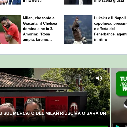
li ha rivisti"
fine scelta giusta"
Milan, che tonfo a
Lukaku e il Napoli 
Giacarta: il Chelsea
capolinea: pressin
domina e ne fa 3.
e offerta del
Amorim: "Rosa
Fenerbahce, agent
ampia, faremo
in ritiro
scelte"
U SUL MERCATO DEL MILAN RIUSCIRÀ O SARÀ UN