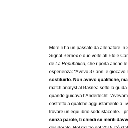
Morelli ha un passato da allenatore in
Signal Bernex e due volte all’Etole Ca
de
La Repubblica
, che riporta anche l
esperienza: “Avevo 37 anni e giocavo n
sostituirlo. Non avevo qualifiche, ma
match analyst al Basilea sotto la guid
quando guidava l’Anderlecht: “Avevamo 
costretto a qualche aggiustamento a live
trovare un equilibrio soddisfacente. - 
senza parole, ti chiedi se meriti davv
desiderato. Nel marzo del 2018 c’è sta