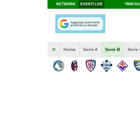
NETWORK
EVENTI LIVE
TMW RA
Home
Serie A
Serie B
Serie