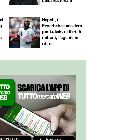
della Nazionale
al
Napoli, il
g
Fenerbahce accelera
per Lukaku: offerti 5
e
milioni, l'agente in
ritiro