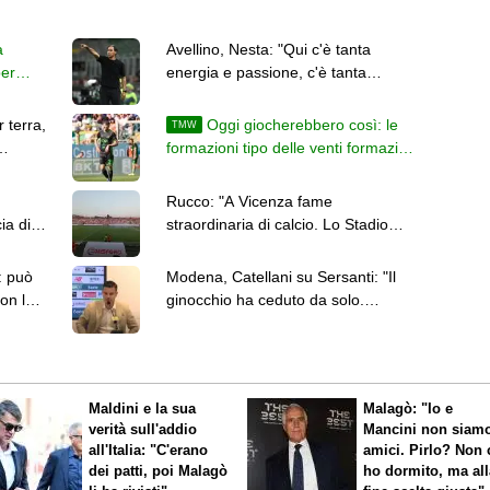
à
Avellino, Nesta: "Qui c'è tanta
per
energia e passione, c'è tanta
aspettativa"
 terra,
Oggi giocherebbero così: le
TMW
formazioni tipo delle venti formazioni
di Serie B
Rucco: "A Vicenza fame
ia di
straordinaria di calcio. Lo Stadio
Menti deve essere ampliato"
: può
Modena, Catellani su Sersanti: "Il
on lo
ginocchio ha ceduto da solo.
Aspettiamo gli accertamenti"
Maldini e la sua
Malagò: "Io e
verità sull'addio
Mancini non siam
all'Italia: "C'erano
amici. Pirlo? Non 
dei patti, poi Malagò
ho dormito, ma all