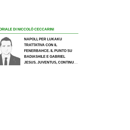
ORIALE DI NICCOLÒ CECCARINI
NAPOLI, PER LUKAKU
TRATTATIVA CON IL
FENERBAHCE. IL PUNTO SU
BADIASHILE E GABRIEL
JESUS. JUVENTUS, CONTINUA
IL PRESSING SU LUKUMI E IN
ATTACCO SI INSISTE PER
ZIRKZEE. PER SUZUKI
OFFERTA DA 35 MILIONI DEL
PSG