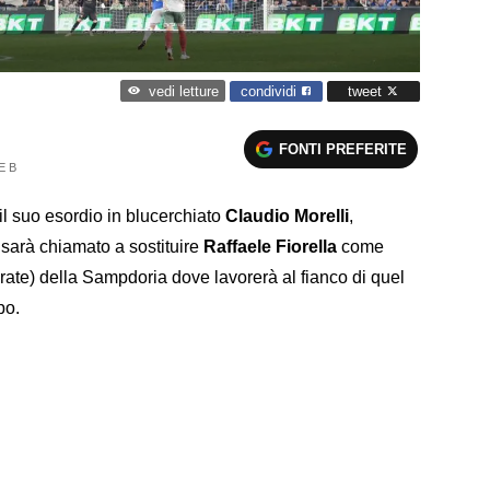
condividi
tweet
vedi letture
FONTI PREFERITE
E B
il suo esordio in blucerchiato
Claudio Morelli
,
 sarà chiamato a sostituire
Raffaele Fiorella
come
te) della Sampdoria dove lavorerà al fianco di quel
po.