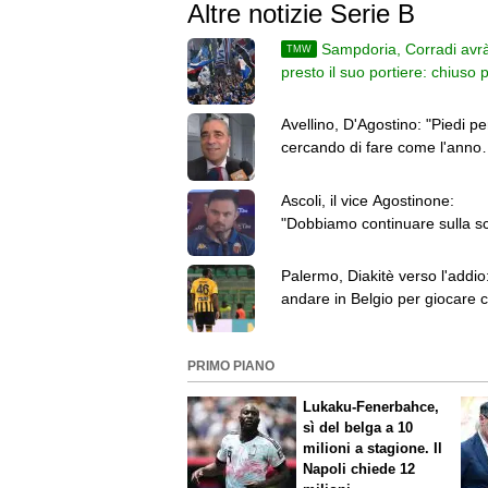
Altre notizie Serie B
Sampdoria, Corradi avr
TMW
presto il suo portiere: chiuso 
Vindahl dello Sparta Praga
Avellino, D'Agostino: "Piedi per
cercando di fare come l'anno
scorso. E sul mercato..."
Ascoli, il vice Agostinone:
"Dobbiamo continuare sulla sc
quanto fatto l'anno scorso"
Palermo, Diakitè verso l'addio
andare in Belgio per giocare c
Zulte Waregem
PRIMO PIANO
Lukaku-Fenerbahce,
sì del belga a 10
milioni a stagione. Il
Napoli chiede 12