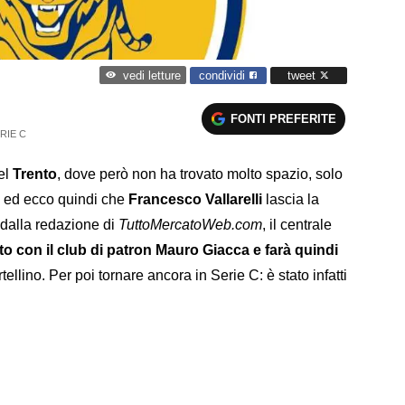
condividi
tweet
vedi letture
FONTI PREFERITE
RIE C
del
Trento
, dove però non ha trovato molto spazio, solo
e, ed ecco quindi che
Francesco Vallarelli
lascia la
 dalla redazione di
TuttoMercatoWeb.com
, il centrale
tito con il club di patron Mauro Giacca e farà quindi
rtellino. Per poi tornare ancora in Serie C: è stato infatti