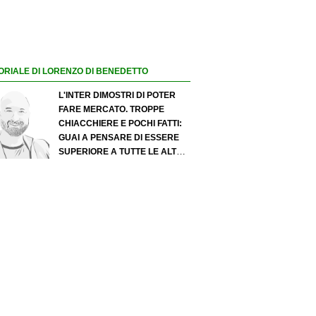
ORIALE DI LORENZO DI BENEDETTO
L'INTER DIMOSTRI DI POTER
FARE MERCATO. TROPPE
CHIACCHIERE E POCHI FATTI:
GUAI A PENSARE DI ESSERE
SUPERIORE A TUTTE LE ALTRE
A PRESCINDERE. JUVE, IL
PORTIERE PUÒ DIVENTARE UN
"PROBLEMA". MILAN-LEAO,
SERVE UNA DECISIONE NETTA