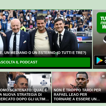
, UN MEDIANO O UN ESTERNO (O TUTTI E TRE?)
SCOLTA IL PODCAST
OMO SCATENATO: QUAL È
NON È TROPPO TARDI PER
A NUOVA STRATEGIA DI
RAFAEL LEAO PER
ERCATO DOPO GLI ULTIMI
TORNARE A ESSERE UN
OLPI?
CAMPIONE