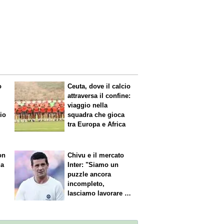
o
Ceuta, dove il calcio
attraversa il confine:
viaggio nella
mio
squadra che gioca
tra Europa e Africa
on
Chivu e il mercato
da
Inter: "Siamo un
puzzle ancora
incompleto,
lasciamo lavorare i
nostri direttori"