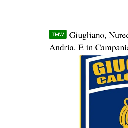
Giugliano, Nured
TMW
Andria. E in Campania