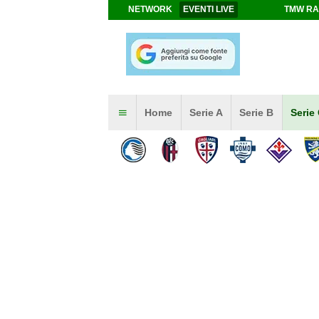
NETWORK
EVENTI LIVE
TMW RA
Home
Serie A
Serie B
Serie