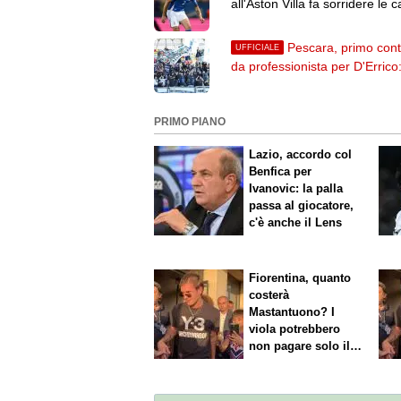
all'Aston Villa fa sorridere le 
Pescara, primo cont
UFFICIALE
da professionista per D'Errico
firmato fino al 2029
PRIMO PIANO
Lazio, accordo col
Benfica per
Ivanovic: la palla
passa al giocatore,
c'è anche il Lens
Fiorentina, quanto
costerà
Mastantuono? I
viola potrebbero
non pagare solo il
60% dello stipendio