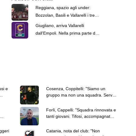
Reggiana, spazio agli under:
Bozzolan, Basili e Vallarelli i tre
possibili colpo granata
Giugliano, arriva Vallarelli
dall'Empoli. Nella prima parte di
stagione era al Trento
ssi e
Cosenza, Coppitelli: "Siamo un
gruppo ma non una squadra. Serve
chiarezza"
Forlì, Cappelli: "Squadra rinnovata e
tanti giovani. Tifosi, accompagnateci
in questa stagione"
ggeri
Catania, nota del club: "Non