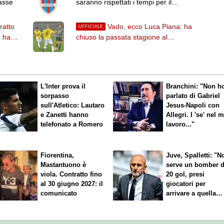
casse
saranno rispettati i tempi per il
deposito della fideiussione"
ratto
Vado, ecco Luca Piana: ha
UFFICIALE
: ha
chiuso la passata stagione al
Pontedera
L'Inter prova il
Branchini: "Non h
sorpasso
parlato di Gabriel
sull'Atletico: Lautaro
Jesus-Napoli con
e Zanetti hanno
Allegri. I 'se' nel 
telefonato a Romero
lavoro..."
Fiorentina,
Juve, Spalletti: "N
Mastantuono è
serve un bomber 
viola. Contratto fino
20 gol, presi
al 30 giugno 2027: il
giocatori per
comunicato
arrivare a quella
cifra"