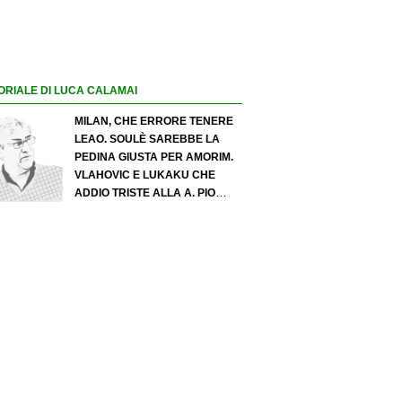
ORIALE DI LUCA CALAMAI
MILAN, CHE ERRORE TENERE
LEAO. SOULÈ SAREBBE LA
PEDINA GIUSTA PER AMORIM.
VLAHOVIC E LUKAKU CHE
ADDIO TRISTE ALLA A. PIO
ESPOSITO PUÒ SPOSTARE IL
VALORE DELL’INTER. COSA
CHIEDO A ZOLA