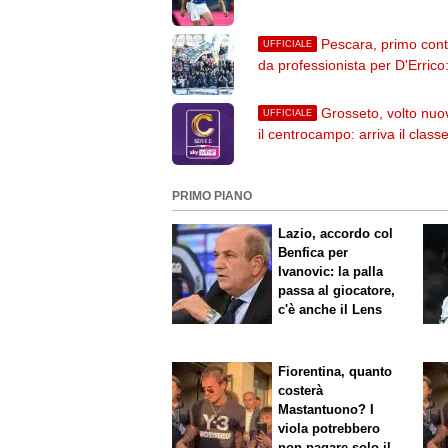
Pescara, primo cont
UFFICIALE
da professionista per D'Errico
firmato fino al 2029
Grosseto, volto nuo
UFFICIALE
il centrocampo: arriva il class
Kauan Savini
PRIMO PIANO
Lazio, accordo col
Benfica per
Ivanovic: la palla
passa al giocatore,
c'è anche il Lens
Fiorentina, quanto
costerà
Mastantuono? I
viola potrebbero
non pagare solo il