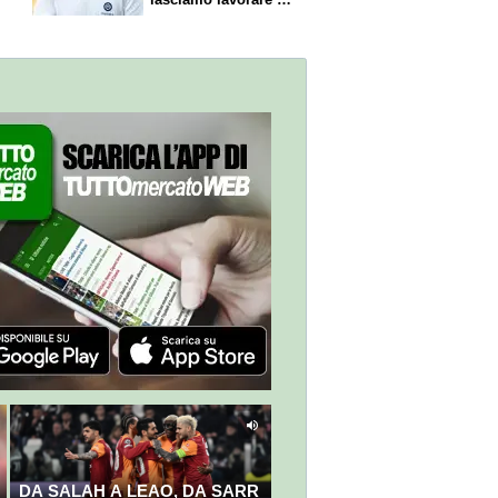
nostri direttori"
DA SALAH A LEAO, DA SARR