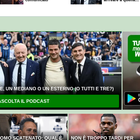
cifra"
, UN MEDIANO O UN ESTERNO (O TUTTI E TRE?)
SCOLTA IL PODCAST
OMO SCATENATO: QUAL È
NON È TROPPO TARDI PER