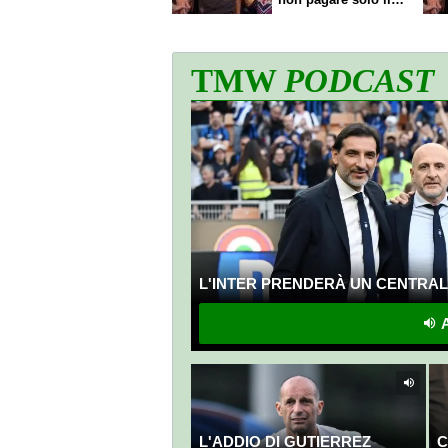
60% dello stipendio
TMW
PODCAST
L'INTER PRENDERÀ UN CENTRALE
A
L'ADDIO DI GUTIERREZ
C