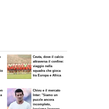
o
Ceuta, dove il calcio
attraversa il confine:
viaggio nella
mio
squadra che gioca
tra Europa e Africa
on
Chivu e il mercato
da
Inter: "Siamo un
puzzle ancora
incompleto,
lasciamo lavorare i