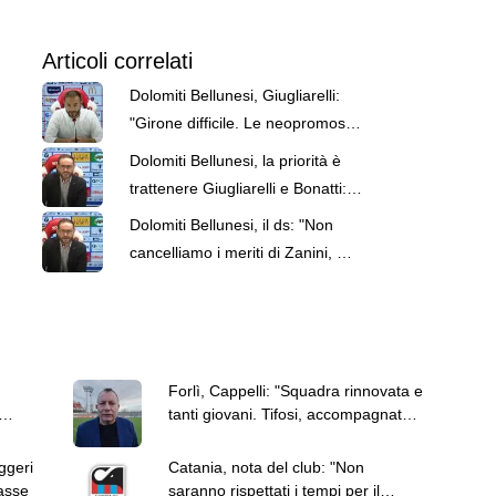
Articoli correlati
Dolomiti Bellunesi, Giugliarelli:
"Girone difficile. Le neopromosse
hanno alzato il livello"
Dolomiti Bellunesi, la priorità è
trattenere Giugliarelli e Bonatti: il
punto della situazione
Dolomiti Bellunesi, il ds: "Non
cancelliamo i meriti di Zanini, ma
i numeri sono chiari"
Forlì, Cappelli: "Squadra rinnovata e
tanti giovani. Tifosi, accompagnateci
in questa stagione"
ggeri
Catania, nota del club: "Non
casse
saranno rispettati i tempi per il