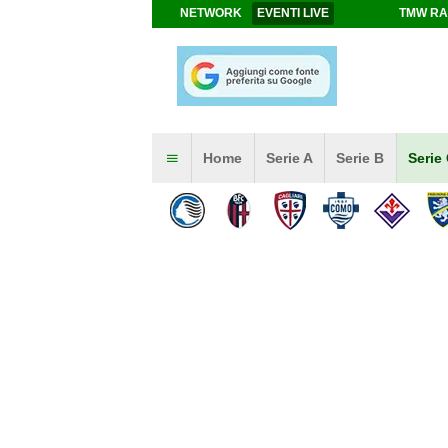
NETWORK
EVENTI LIVE
TMW RA
Home
Serie A
Serie B
Serie