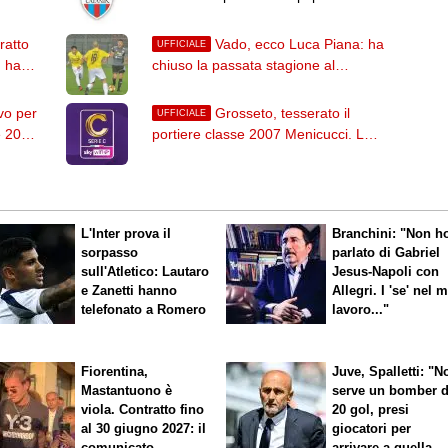
deposito della fideiussione"
ratto
Vado, ecco Luca Piana: ha
UFFICIALE
: ha
chiuso la passata stagione al
Pontedera
vo per
Grosseto, tesserato il
UFFICIALE
e 2007
portiere classe 2007 Menicucci. Lo
scorso anno era al Bra
L'Inter prova il
Branchini: "Non h
sorpasso
parlato di Gabriel
sull'Atletico: Lautaro
Jesus-Napoli con
e Zanetti hanno
Allegri. I 'se' nel 
telefonato a Romero
lavoro..."
Fiorentina,
Juve, Spalletti: "N
Mastantuono è
serve un bomber 
viola. Contratto fino
20 gol, presi
al 30 giugno 2027: il
giocatori per
comunicato
arrivare a quella