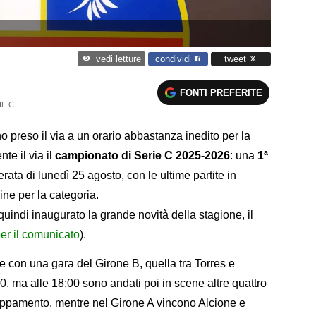
condividi
tweet
vedi letture
FONTI PREFERITE
IE C
no preso il via a un orario abbastanza inedito per la
te il via il
campionato di Serie C 2025-2026
: una
1ª
erata di lunedì 25 agosto, con le ultime partite in
e per la categoria.
quindi inaugurato la grande novità della stagione, il
r il comunicato
).
pre con una gara del Girone B, quella tra Torres e
0, ma alle 18:00 sono andati poi in scene altre quattro
gruppamento, mentre nel Girone A vincono Alcione e