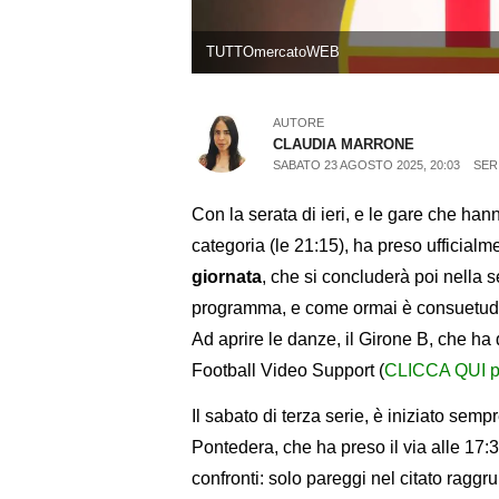
TUTTOmercatoWEB
AUTORE
CLAUDIA MARRONE
SABATO 23 AGOSTO 2025, 20:03
SER
Con la serata di ieri, e le gare che han
categoria (le 21:15), ha preso ufficialmen
giornata
, che si concluderà poi nella s
programma, e come ormai è consuetudin
Ad aprire le danze, il Girone B, che ha 
Football Video Support (
CLICCA QUI pe
Il sabato di terza serie, è iniziato sem
Pontedera, che ha preso il via alle 17:3
confronti: solo pareggi nel citato rag