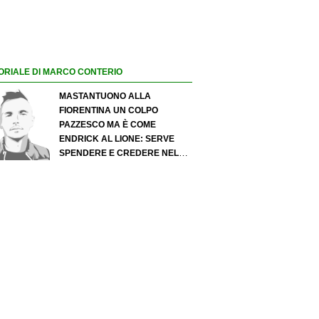
ORIALE DI MARCO CONTERIO
MASTANTUONO ALLA
FIORENTINA UN COLPO
PAZZESCO MA È COME
ENDRICK AL LIONE: SERVE
SPENDERE E CREDERE NELLO
SCOUTING PER I MIGLIORI
TALENTI. GIOVANI ITALIANI:
ATTENZIONE PERCHÉ
QUALCOSA STA CAMBIANDO
DAVVERO