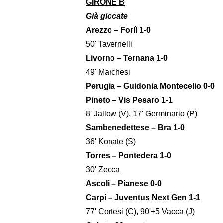
GIRONE B
Già giocate
Arezzo – Forlì 1-0
50' Tavernelli
Livorno – Ternana 1-0
49' Marchesi
Perugia – Guidonia Montecelio 0-0
Pineto – Vis Pesaro 1-1
8' Jallow (V), 17' Germinario (P)
Sambenedettese – Bra 1-0
36' Konate (S)
Torres – Pontedera 1-0
30' Zecca
Ascoli – Pianese 0-0
Carpi – Juventus Next Gen 1-1
77' Cortesi (C), 90'+5 Vacca (J)