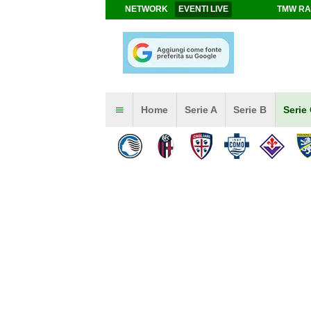
NETWORK
EVENTI LIVE
TMW RA
Home
Serie A
Serie B
Serie