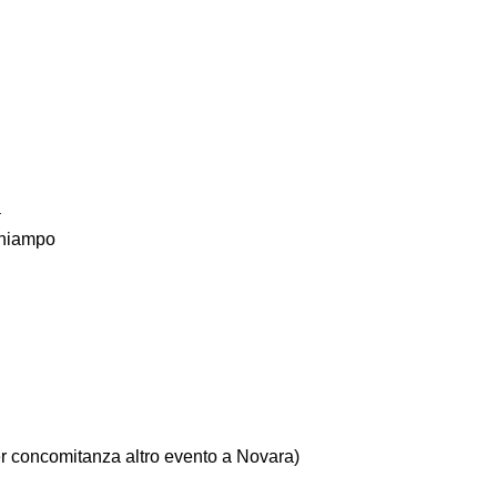
a
chiampo
er concomitanza altro evento a Novara)