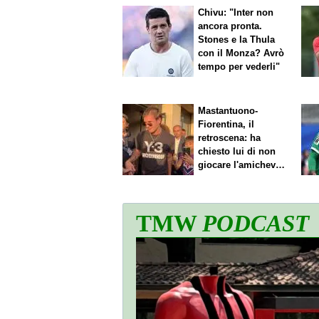
Esposito-Cagliari, addio proba
Chivu: "Inter non
ancora pronta.
Stones e la Thula
con il Monza? Avrò
tempo per vederli"
Mastantuono-
Fiorentina, il
retroscena: ha
chiesto lui di non
giocare l'amichevole
di sabato
TMW
PODCAST