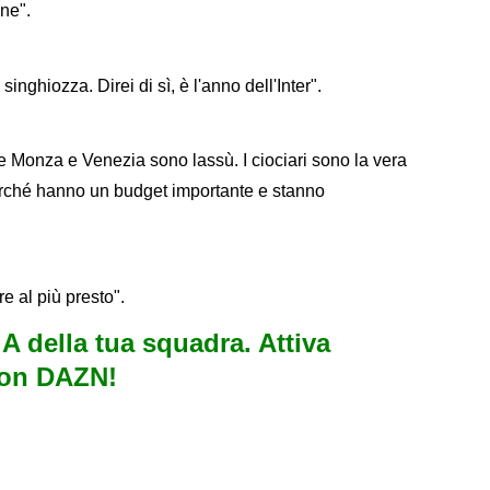
ene".
inghiozza. Direi di sì, è l'anno dell'Inter".
 e Monza e Venezia sono lassù. I ciociari sono la vera
perché hanno un budget importante e stanno
e al più presto".
e A della tua squadra. Attiva
con DAZN!