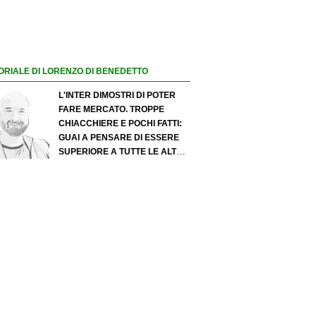
ORIALE DI LORENZO DI BENEDETTO
L'INTER DIMOSTRI DI POTER
FARE MERCATO. TROPPE
CHIACCHIERE E POCHI FATTI:
GUAI A PENSARE DI ESSERE
SUPERIORE A TUTTE LE ALTRE
A PRESCINDERE. JUVE, IL
PORTIERE PUÒ DIVENTARE UN
"PROBLEMA". MILAN-LEAO,
SERVE UNA DECISIONE NETTA