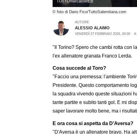
TUTTOmercatoWEB
© foto di Dario Fico/TuttoSalernitana.com
AUTORE
ALESSIO ALAIMO
VENERDÌ 27 FEBBRAIO 2026, 00:00
A
"Il Torino? Spero che cambi rotta con
l'ex allenatore granata Franco Lerda.
Cosa succede al Toro?
"Faccio una premessa: l'ambiente Torino
Presidente. Questo comportamento logora
la squadra vivendo queste situazioni ha 
tante partite e subito tanti gol. E mi d
saper lavorare molto bene, ma i risultat
E ora cosa si aspetta da D'Aversa?
"D'Aversa è un allenatore bravo. Ha altr