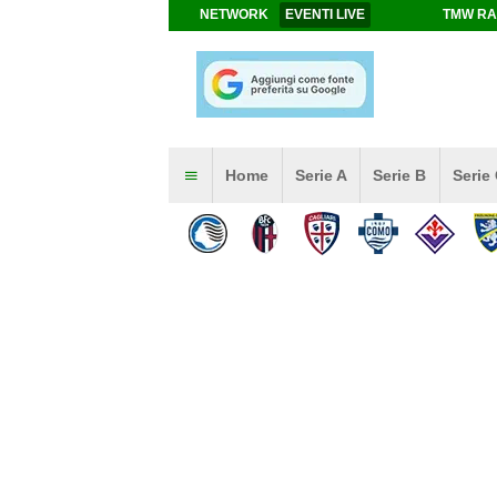
NETWORK
EVENTI LIVE
TMW RA
Home
Serie A
Serie B
Serie