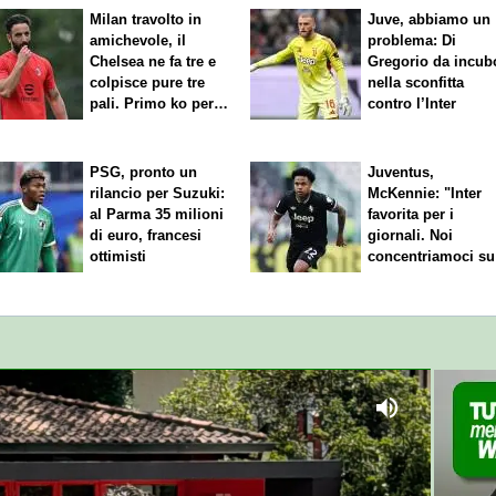
bile”
Milan travolto in
Juve, abbiamo un
amichevole, il
problema: Di
Chelsea ne fa tre e
Gregorio da incub
colpisce pure tre
nella sconfitta
pali. Primo ko per
contro l’Inter
Amorim
PSG, pronto un
Juventus,
rilancio per Suzuki:
McKennie: "Inter
al Parma 35 milioni
favorita per i
di euro, francesi
giornali. Noi
ottimisti
concentriamoci su
nostro gioco"