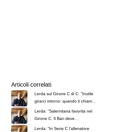
Articoli correlati
Lerda sul Girone C di C: "Inutile
girarci intorno: quando ti chiami
Catania devi ambire a vincere"
Lerda: "Salernitana favorita nel
Girone C. Il Bari deve
dimenticare subito la Serie B"
Lerda: "In Serie C l'allenatore