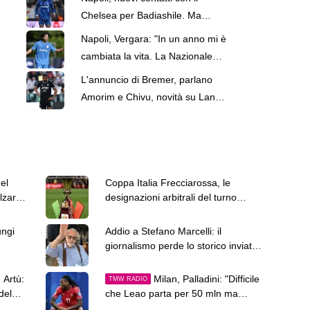
Chelsea per Badiashile. Ma
spunta anche un'alternativa
Napoli, Vergara: "In un anno mi è
cambiata la vita. La Nazionale
resta un sogno"
L'annuncio di Bremer, parlano
Amorim e Chivu, novità su Lang:
le top news delle 13
el
Coppa Italia Frecciarossa, le
zarsi
designazioni arbitrali del turno
preliminare
ungi
Addio a Stefano Marcelli: il
giornalismo perde lo storico inviato
della Rai
 Artù:
Milan, Palladini: "Difficile
TMW RADIO
del
che Leao parta per 50 mln ma
Amorim può..."