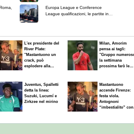
 Roma,
Europa League e Conference
League qualificazioni, le partite in
programma
L'ex presidente del
Milan, Amorim
River Plate:
pensa ai tagli:
"Mastantuono un
"Gruppo numeros
crack, può
la settimana
esplodere alla
prossima farò le
Fiorentina"
scelte"
Juventus, Spalletti
Mastantuono
detta la linea:
accende Firenze:
Suzuki, Lucumí e
festa viola.
Zirkzee nel mirino
Antognoni
“imbestialito” con
Commisso