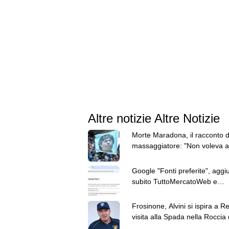
Altre notizie Altre Notizie
Morte Maradona, il racconto d
massaggiatore: "Non voleva al
né mangiare"
Google "Fonti preferite", aggi
subito TuttoMercatoWeb e
personalizza le tue notizie
Frosinone, Alvini si ispira a Re
visita alla Spada nella Roccia 
Terminillo