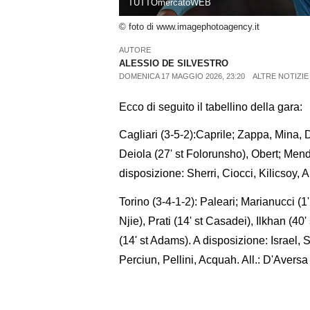
TUTTOmercatoWEB
© foto di www.imagephotoagency.it
AUTORE
ALESSIO DE SILVESTRO
DOMENICA 17 MAGGIO 2026, 23:20
ALTRE NOTIZIE
Ecco di seguito il tabellino della gara:
Cagliari (3-5-2):Caprile; Zappa, Mina,
Deiola (27' st Folorunsho), Obert; Mendy
disposizione: Sherri, Ciocci, Kilicsoy, A
Torino (3-4-1-2): Paleari; Marianucci (
Njie), Prati (14' st Casadei), Ilkhan (4
(14' st Adams). A disposizione: Israel, 
Perciun, Pellini, Acquah. All.: D'Aversa