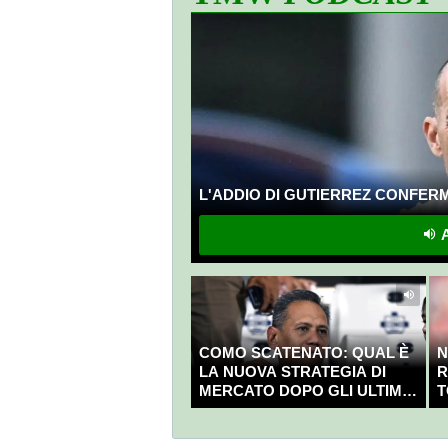
L'ADDIO DI GUTIERREZ CONFERMA
A
COMO SCATENATO: QUAL È
N
LA NUOVA STRATEGIA DI
R
MERCATO DOPO GLI ULTIMI
T
COLPI?
C