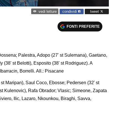
condividi
tweet
vedi letture
FONTI PREFERITE
 Dossena; Palestra, Adopo (27' st Sulemana), Gaetano,
 (38' st Belotti), Esposito (38' st Rodriguez). A
lbarracin, Borrelli. All.: Pisacane
1' st Maripan), Saul Coco, Ebosse; Pedersen (32' st
0' st Kulenovic), Rafa Obrador; Vlasic; Simeone, Zapata
Siviero, Ilic, Lazaro, Nkounkou, Biraghi, Savva,