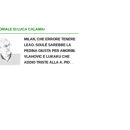
ORIALE DI LUCA CALAMAI
MILAN, CHE ERRORE TENERE
LEAO. SOULÈ SAREBBE LA
PEDINA GIUSTA PER AMORIM.
VLAHOVIC E LUKAKU CHE
ADDIO TRISTE ALLA A. PIO
ESPOSITO PUÒ SPOSTARE IL
VALORE DELL’INTER. COSA
CHIEDO A ZOLA