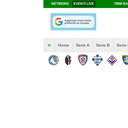
NETWORK
EVENTI LIVE
TMW RA
Home
Serie A
Serie B
Serie