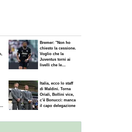
Bremer: "Non ho
chiesto la cessione.
o,
Voglio che la
Juventus torni ai
livelli che le
competono"
Italia, ecco lo staff
di Maldini. Torna
Oriali, Bollini vice,
c’è Bonucci: manca
il capo delegazione