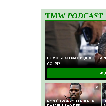
TMW
PODCAST
COMO SCATENATO: QUAL È LA N
COLPI?
A
NON È TROPPO TARDI PER
D
RAFAEL LEAO PER
A