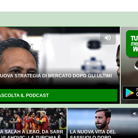
UOVA STRATEGIA DI MERCATO DOPO GLI ULTIMI
SCOLTA IL PODCAST
A SALAH A LEAO, DA SARR
LA NUOVA VITA DEL
 VLAHOVIC: LA TURCHIA È
SASSUOLO DOPO