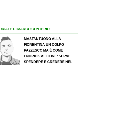
ORIALE DI MARCO CONTERIO
MASTANTUONO ALLA
FIORENTINA UN COLPO
PAZZESCO MA È COME
ENDRICK AL LIONE: SERVE
SPENDERE E CREDERE NELLO
SCOUTING PER I MIGLIORI
TALENTI. GIOVANI ITALIANI:
ATTENZIONE PERCHÉ
QUALCOSA STA CAMBIANDO
DAVVERO