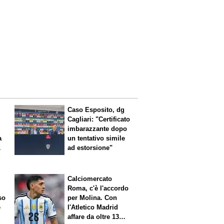
Caso Esposito, dg
Cagliari: "Certificato
imbarazzante dopo
a
un tentativo simile
ad estorsione"
Calciomercato
Roma, c'è l'accordo
so
per Molina. Con
è
l'Atletico Madrid
affare da oltre 13