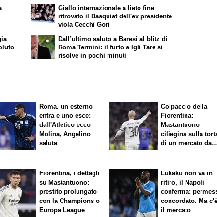
a
Giallo internazionale a lieto fine:
ritrovato il Basquiat dell'ex presidente
viola Cecchi Gori
gia
Dall’ultimo saluto a Baresi al blitz di
oluto
Roma Termini: il furto a Igli Tare si
risolve in pochi minuti
Roma, un esterno
Colpaccio della
entra e uno esce:
Fiorentina:
dall'Atletico ecco
Mastantuono
Molina, Angelino
ciliegina sulla tort
saluta
di un mercato da
sogno
Fiorentina, i dettagli
Lukaku non va in
su Mastantuono:
ritiro, il Napoli
prestito prolungato
conferma: permes
con la Champions o
concordato. Ma c'
Europa League
il mercato