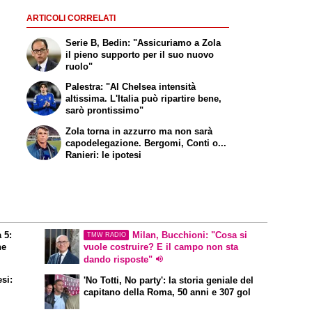
ARTICOLI CORRELATI
Serie B, Bedin: "Assicuriamo a Zola
il pieno supporto per il suo nuovo
ruolo"
Palestra: "Al Chelsea intensità
altissima. L'Italia può ripartire bene,
sarò prontissimo"
Zola torna in azzurro ma non sarà
capodelegazione. Bergomi, Conti o...
Ranieri: le ipotesi
 5:
Milan, Bucchioni: "Cosa si
TMW RADIO
ne
vuole costruire? E il campo non sta
dando risposte"
esi:
'No Totti, No party'
: la storia geniale del
capitano della Roma, 50 anni e 307 gol