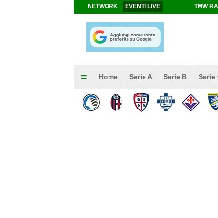
NETWORK
EVENTI LIVE
TMW RA
Home
Serie A
Serie B
Serie