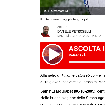
TUTTOmercatoWEB
© foto di www.imagephotoagency.it
AUTORE
DANIELE PETROSELLI
MARTEDÌ 9 GIUGNO 2026, 14:05
ALT
ASCOLTA 
MARACANÃ
Alla radio di
Tuttomercatoweb.com
è in
di tre giovani convocati ai prossimi Mon
Samir El Mourabet (06-10-2005)
, cen
Nella buona stagione dello Strasburgo h
centrocampista marocchino nato e cresc