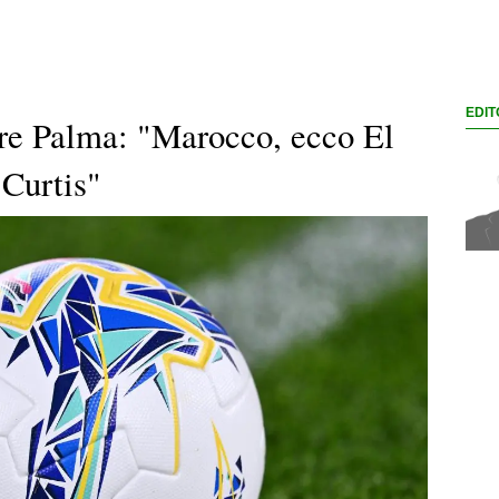
EDIT
ore Palma: "Marocco, ecco El
Curtis"