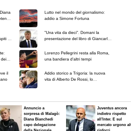
 Diana
Lutto nel mondo del giornalismo:
etenza
addio a Simone Fortuna
:
"Una vita da dieci". Domani la
iti il
presentazione del libro di Giancarlo
Antognoni
te:
Lorenzo Pellegrini resta alla Roma,
 dei
una bandiera d'altri tempi
ve il
Addio storico a Trigoria: la nuova
cano
vita di Alberto De Rossi, lo
scopritore di talenti
Annuncio a
Juventus ancora
sorpresa di Malagò:
indietro rispetto
Diana Bianchedi
all'Inter. E sul
capo delegazione
mercato urgono alt
della Nazionale
rinforzi