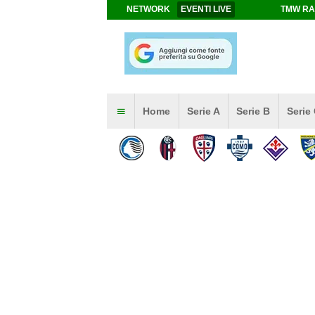
NETWORK
EVENTI LIVE
TMW RA
Home
Serie A
Serie B
Serie