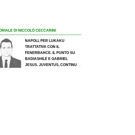
ORIALE DI NICCOLÒ CECCARINI
NAPOLI, PER LUKAKU
TRATTATIVA CON IL
FENERBAHCE. IL PUNTO SU
BADIASHILE E GABRIEL
JESUS. JUVENTUS, CONTINUA
IL PRESSING SU LUKUMI E IN
ATTACCO SI INSISTE PER
ZIRKZEE. PER SUZUKI
OFFERTA DA 35 MILIONI DEL
PSG