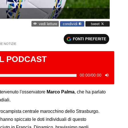
condividi
tweet
vedi letture
FONTI PREFERITE
RE NOTIZIE
IL PODCAST
00:00
/
00:00
tervenuto l'osservatore
Marco Palma
, che ha parlato
diali.
trocampista centrale marocchino dello Strasburgo.
anno spiccato le doti individuali di questo
iuto in Francia. Dinamico, bravissimo negli