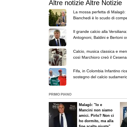
Altre notizie Altre Notizie
La mossa perfetta di Malagò:
Bianchedi è lo scudo di comp
che serviva
Il grande calcio alla Versiliana
Antognoni, Baldini e Bertoni osp
9 agosto
Calcio, musica classica e men
così Marchioro creò il Cesena
Miracoli
Fifa, in Colombia Infantino rice
sostegno del calcio sudameri
PRIMO PIANO
Malagò: "Io e
Mancini non siamo
amici. Pirlo? Non ci
ho dormito, ma alla
fine scelta giusta"