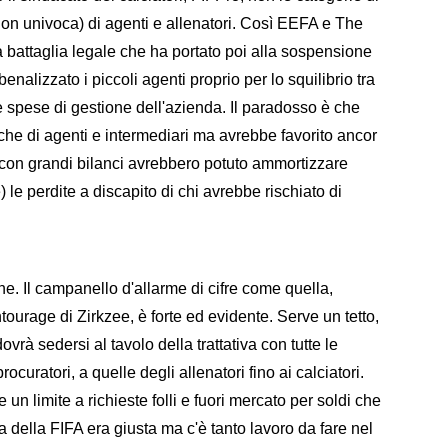
non univoca) di agenti e allenatori. Così EEFA e The
battaglia legale che ha portato poi alla sospensione
benalizzato i piccoli agenti proprio per lo squilibrio tra
 spese di gestione dell'azienda. Il paradosso è che
che di agenti e intermediari ma avrebbe favorito ancor
he con grandi bilanci avrebbero potuto ammortizzare
 perdite a discapito di chi avrebbe rischiato di
e. Il campanello d'allarme di cifre come quella,
entourage di Zirkzee, è forte ed evidente. Serve un tetto,
vrà sedersi al tavolo della trattativa con tutte le
curatori, a quelle degli allenatori fino ai calciatori.
un limite a richieste folli e fuori mercato per soldi che
ea della FIFA era giusta ma c'è tanto lavoro da fare nel