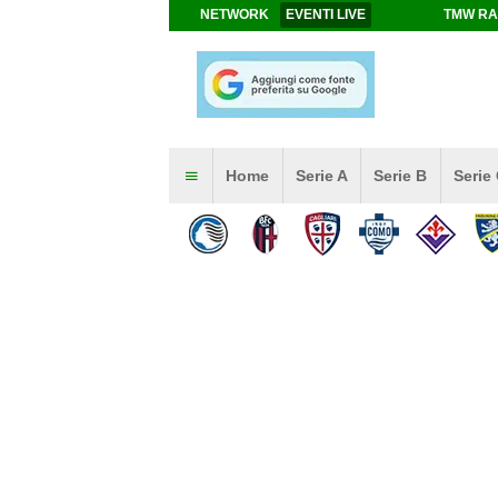
NETWORK
EVENTI LIVE
TMW RA
Home
Serie A
Serie B
Serie