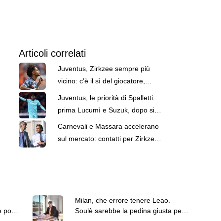
Articoli correlati
Juventus, Zirkzee sempre più
vicino: c’è il sì del giocatore,
intesa da trovare con lo United
Juventus, le priorità di Spalletti:
prima Lucumì e Suzuk, dopo si
penserà a Zirkzee
Carnevali e Massara accelerano
sul mercato: contatti per Zirkzee
e Lucumì
Milan, che errore tenere Leao.
e pochi
Soulè sarebbe la pedina giusta per
Amorim. Vlahovic e Lukaku che