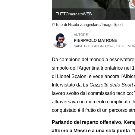
TUTTOmercatoWEB
© foto di Nicolò Zangirolami/Image Sport
AUTORE
PIERPAOLO MATRONE
SABATO 13 GIUGNO 2026, 10:56
MON
Da campione del mondo a osservatore p
simbolo dell'Argentina trionfatrice nel
di Lionel Scaloni e vede ancora l'Albicele
Intervistato da
La Gazzetta dello Sport
a
lavoro svolto dal commissario tecnico:
attraversava un momento complicato, ha
conquistato è il frutto di un percorso str
Parlando del reparto offensivo, Ke
attorno a Messi e a una sola punta
. 