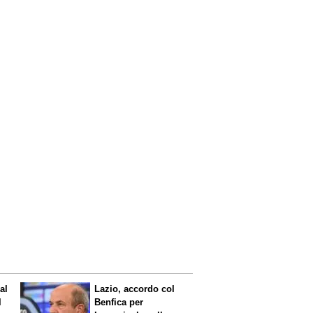
al
Lazio, accordo col
l
Benfica per