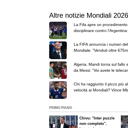
Altre notizie Mondiali 202
La Fifa apre un procedimento
disciplinare contro l'Argentina:
Paredes ha 3 capi d'accusa
La FIFA annuncia i numeri del
Mondiale: "Venduti oltre 675mi
dog e 5,5 milioni di birre"
Algeria, Mandi torna sul fallo 
da Messi: "Voi avete le teleca
io ho sentito il colpo"
Chi ha raggiunto il picco più al
velocità ai Mondiali? Vince M
davanti a Elanga
PRIMO PIANO
Chivu: "Inter puzzle
non completo".