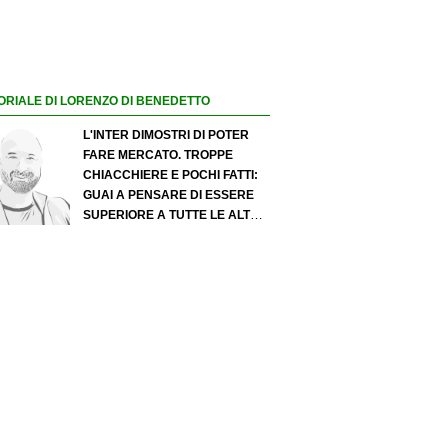
ORIALE DI LORENZO DI BENEDETTO
L'INTER DIMOSTRI DI POTER
FARE MERCATO. TROPPE
CHIACCHIERE E POCHI FATTI:
GUAI A PENSARE DI ESSERE
SUPERIORE A TUTTE LE ALTRE
A PRESCINDERE. JUVE, IL
PORTIERE PUÒ DIVENTARE UN
"PROBLEMA". MILAN-LEAO,
SERVE UNA DECISIONE NETTA