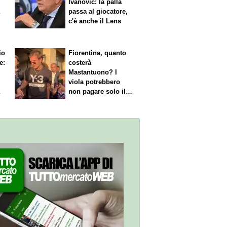
Ivanovic: la palla
a
passa al giocatore,
c'è anche il Lens
io
Fiorentina, quanto
e:
costerà
Mastantuono? I
viola potrebbero
a
non pagare solo il
60% dello stipendio