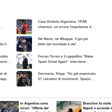
6
Caso Embolo-Argentina, l'IFAB
chiarisce: un errore l'espulsione del
giocatore svizzero
Né Messi, né Mbappé. Il gol più
la hot
bello del mondiale è del
capoverdiano Cabral
subito
Ferran Torres e il cappellino "Make
mere,
Spain Great Again": interviene
anche Donald Trump
to di
Germania, Klopp: "Ho già esaminato
bappé
57 calciatori di movimenti. Spazio ai
giovani"
In Argentina sono
Branchini fa visita 
sicuri: "Offerta del
Napoli e accende i