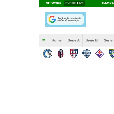
NETWORK
EVENTI LIVE
TMW RA
Home
Serie A
Serie B
Serie