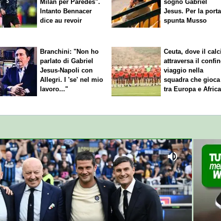
Milan per Paredes".
sogno Gabriel
Intanto Bennacer
Jesus. Per la port
dice
au revoir
spunta Musso
Branchini: "Non ho
Ceuta, dove il calc
parlato di Gabriel
attraversa il confin
Jesus-Napoli con
viaggio nella
Allegri. I 'se' nel mio
squadra che gioca
lavoro..."
tra Europa e Afric