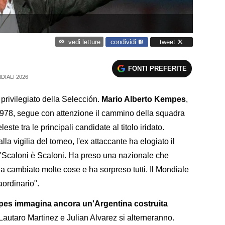
condividi
tweet
vedi letture
FONTI PREFERITE
DIALI 2026
rivilegiato della Selección.
Mario Alberto Kempes
,
 1978, segue con attenzione il cammino della squadra
ste tra le principali candidate al titolo iridato.
lla vigilia del torneo, l'ex attaccante ha elogiato il
 "Scaloni è Scaloni. Ha preso una nazionale che
 cambiato molte cose e ha sorpreso tutti. Il Mondiale
aordinario".
mpes immagina ancora un'Argentina costruita
"Lautaro Martinez e Julian Alvarez si alterneranno.