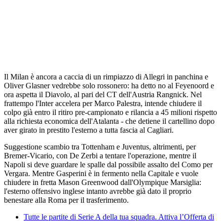
Il Milan è ancora a caccia di un rimpiazzo di Allegri in panchina e
Oliver Glasner vedrebbe solo rossonero: ha detto no al Feyenoord e
ora aspetta il Diavolo, al pari del CT dell'Austria Rangnick. Nel
frattempo l'Inter accelera per Marco Palestra, intende chiudere il
colpo già entro il ritiro pre-campionato e rilancia a 45 milioni rispetto
alla richiesta economica dell'Atalanta - che detiene il cartellino dopo
aver girato in prestito l'esterno a tutta fascia al Cagliari.
Suggestione scambio tra Tottenham e Juventus, altrimenti, per
Bremer-Vicario, con De Zerbi a tentare l'operazione, mentre il
Napoli si deve guardare le spalle dal possibile assalto del Como per
Vergara. Mentre Gasperini è in fermento nella Capitale e vuole
chiudere in fretta Mason Greenwood dall'Olympique Marsiglia:
l'esterno offensivo inglese intanto avrebbe già dato il proprio
benestare alla Roma per il trasferimento.
Tutte le partite di Serie A della tua squadra. Attiva l’Offerta di