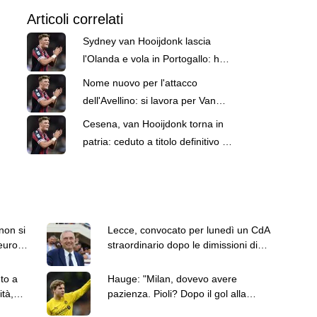
Articoli correlati
Sydney van Hooijdonk lascia
l'Olanda e vola in Portogallo: ha
firmato con l'Estrela
Nome nuovo per l'attacco
dell'Avellino: si lavora per Van
Hooijdonk. Ex di Bologna e
Cesena, van Hooijdonk torna in
Cesena
patria: ceduto a titolo definitivo al
NAC Breda
non si
Lecce, convocato per lunedì un CdA
euro
straordinario dopo le dimissioni di
Mencucci. I dettagli
to a
Hauge: "Milan, dovevo avere
ità,
pazienza. Pioli? Dopo il gol alla
Sampdoria zero spazi"