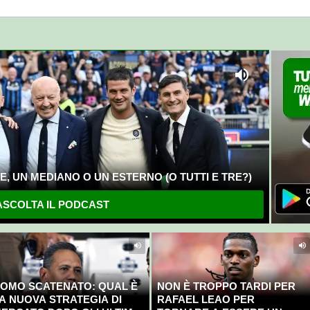
, UN MEDIANO O UN ESTERNO (O TUTTI E TRE?)
SCOLTA IL PODCAST
OMO SCATENATO: QUAL È
NON È TROPPO TARDI PER
A NUOVA STRATEGIA DI
RAFAEL LEAO PER