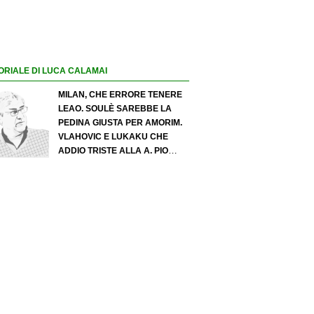
ORIALE DI LUCA CALAMAI
MILAN, CHE ERRORE TENERE
LEAO. SOULÈ SAREBBE LA
PEDINA GIUSTA PER AMORIM.
VLAHOVIC E LUKAKU CHE
ADDIO TRISTE ALLA A. PIO
ESPOSITO PUÒ SPOSTARE IL
VALORE DELL’INTER. COSA
CHIEDO A ZOLA