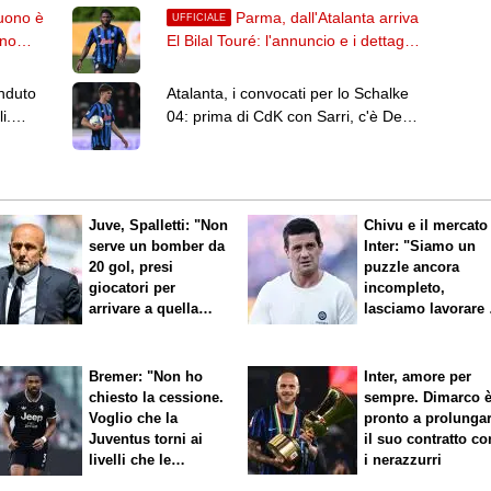
uono è
Parma, dall'Atalanta arriva
UFFICIALE
gno
El Bilal Touré: l'annuncio e i dettagli
del trasferimento
nduto
Atalanta, i convocati per lo Schalke
i.
04: prima di CdK con Sarri, c'è De
Roon
Juve, Spalletti: "Non
Chivu e il mercato
serve un bomber da
Inter: "Siamo un
20 gol, presi
puzzle ancora
giocatori per
incompleto,
arrivare a quella
lasciamo lavorare 
cifra"
nostri direttori"
Bremer: "Non ho
Inter, amore per
chiesto la cessione.
sempre. Dimarco 
Voglio che la
pronto a prolunga
Juventus torni ai
il suo contratto co
livelli che le
i nerazzurri
competono"