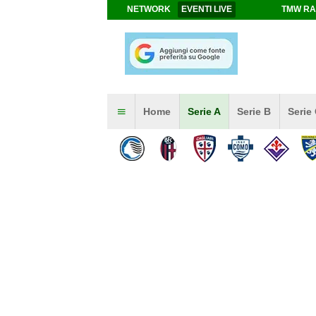
NETWORK
EVENTI LIVE
TMW RA
Home
Serie A
Serie B
Serie