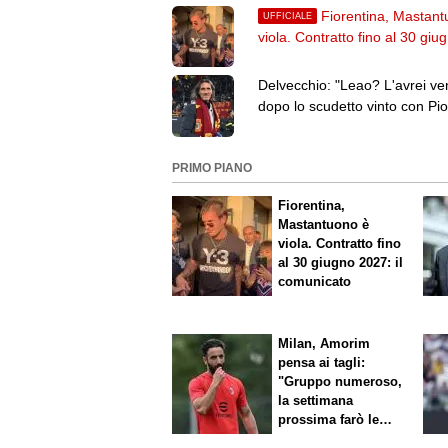
Fiorentina, Mastant
UFFICIALE
viola. Contratto fino al 30 giu
2027: il comunicato
Delvecchio: "Leao? L'avrei ve
dopo lo scudetto vinto con Piol
Inter da ringiovanire"
PRIMO PIANO
Fiorentina,
Mastantuono è
viola. Contratto fino
al 30 giugno 2027: il
comunicato
Milan, Amorim
pensa ai tagli:
"Gruppo numeroso,
la settimana
prossima farò le
scelte"