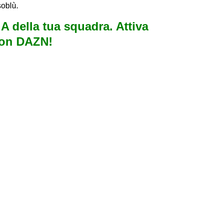
soblù.
e A della tua squadra. Attiva
con DAZN!