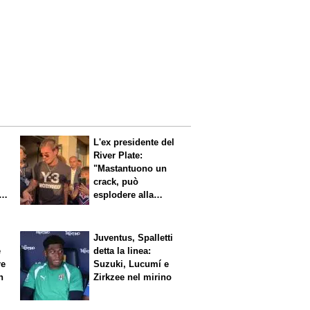
L'ex presidente del
River Plate:
"Mastantuono un
crack, può
i
esplodere alla
Fiorentina"
Juventus, Spalletti
è
detta la linea:
re
Suzuki, Lucumí e
n
Zirkzee nel mirino