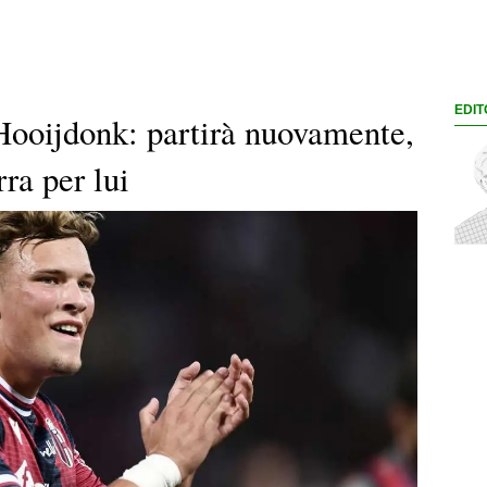
EDIT
Hooijdonk: partirà nuovamente,
rra per lui