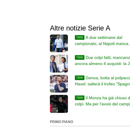
Altre notizie Serie A
A due settimane dal
TMW
campionato, al Napoli manca
almeno un difensore. Altri colp
legati alle uscite
Due colpi fatti, mancano
TMW
ancora almeno 4 acquisti: la 
stringe e prova ad accelerare
Genoa, botta al polpacc
TMW
Havel: salterà il trofeo "Spagn
Gli assenti di De Rossi
Il Monza ha già chiuso d
TMW
colpi. Ma per l'avvio del camp
Juric aspetta altri rinforzi
PRIMO PIANO