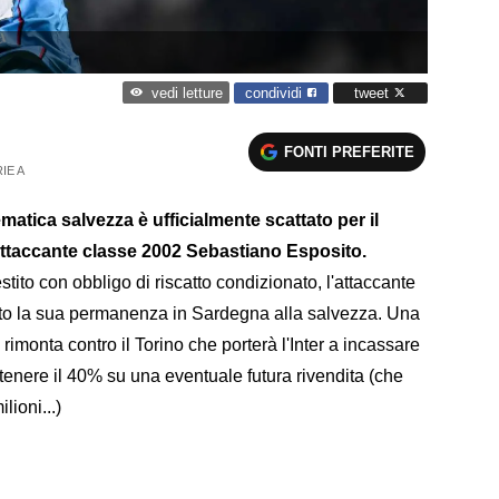
condividi
tweet
vedi letture
FONTI PREFERITE
IE A
atica salvezza è ufficialmente scattato per il
ll'attaccante classe 2002 Sebastiano Esposito.
estito con obbligo di riscatto condizionato, l'attaccante
to la sua permanenza in Sardegna alla salvezza. Una
 rimonta contro il Torino che porterà l'Inter a incassare
tenere il 40% su una eventuale futura rivendita (che
lioni...)