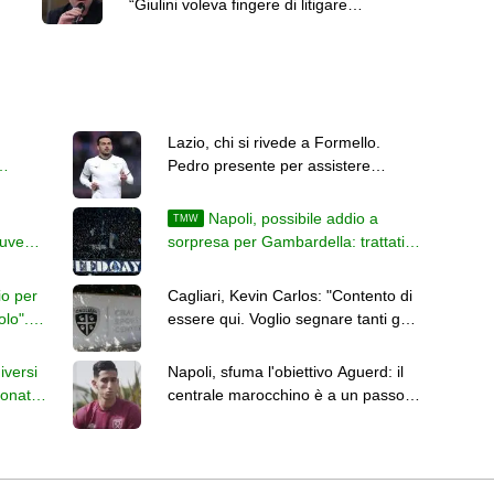
“Giulini voleva fingere di litigare
per venderlo. Ho denunciato
Melis”
Lazio, chi si rivede a Formello.
Pedro presente per assistere
i
all'allenamento di Gattuso
Napoli, possibile addio a
TMW
Juve
sorpresa per Gambardella: trattativa
avanzata con l'Avellino
io per
Cagliari, Kevin Carlos: "Contento di
olo".
essere qui. Voglio segnare tanti gol
e giocare bene"
iversi
Napoli, sfuma l'obiettivo Aguerd: il
ionato
centrale marocchino è a un passo
dalla Real Sociedad