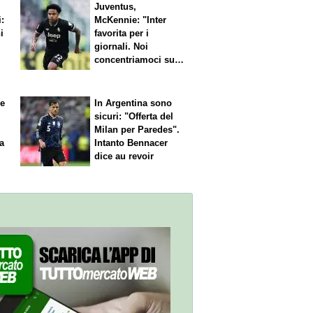
Juventus,
i:
McKennie: "Inter
i
favorita per i
giornali. Noi
concentriamoci sul
nostro gioco"
le
In Argentina sono
sicuri: "Offerta del
Milan per Paredes".
 a
Intanto Bennacer
dice
au revoir