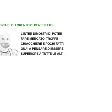
ORIALE DI LORENZO DI BENEDETTO
L'INTER DIMOSTRI DI POTER
FARE MERCATO. TROPPE
CHIACCHIERE E POCHI FATTI:
GUAI A PENSARE DI ESSERE
SUPERIORE A TUTTE LE ALTRE
A PRESCINDERE. JUVE, IL
PORTIERE PUÒ DIVENTARE UN
"PROBLEMA". MILAN-LEAO,
SERVE UNA DECISIONE NETTA