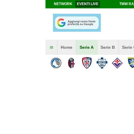
NETWORK
EVENTI LIVE
TMW RA
Home
Serie A
Serie B
Serie