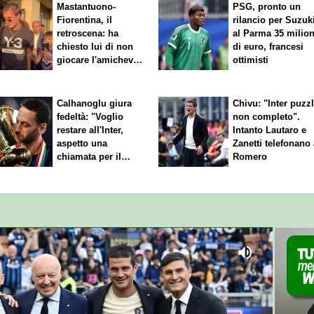
Mastantuono-
PSG, pronto un
Fiorentina, il
rilancio per Suzuk
retroscena: ha
al Parma 35 milion
chiesto lui di non
di euro, francesi
giocare l'amichevole
ottimisti
di sabato
Calhanoglu giura
Chivu: "Inter puzz
fedeltà: "Voglio
non completo".
restare all'Inter,
Intanto Lautaro e
aspetto una
Zanetti telefonano
chiamata per il
Romero
rinnovo"